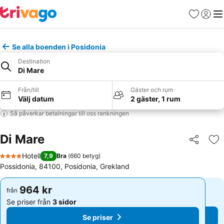
Favoriter
Logga 
Me
Se alla boenden i Posidonia
Destination
Di Mare
Från/till
Gäster och rum
Välj datum
2 gäster, 1 rum
Så påverkar betalningar till oss rankningen
Di Mare
Dela
Läg
Hotell
7,9
Bra
(
660 betyg
)
4 Stjärnor
Possidonia, 84100, Posidonia, Grekland
964 kr
964 kr
från
från
Se priser från
3 sidor
Se priser från
3 sidor
Se priser
Se priser