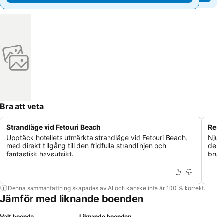
Bra att veta
Strandläge vid Fetouri Beach
Re
Upptäck hotellets utmärkta strandläge vid Fetouri Beach,
Nj
med direkt tillgång till den fridfulla strandlinjen och
de
fantastisk havsutsikt.
br
Denna sammanfattning skapades av AI och kanske inte är 100 % korrekt.
Jämför med liknande boenden
Valt boende
Liknande boenden