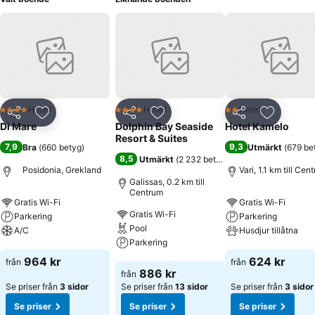
Hotell
Hotell
Hotell
4 Stjärnor
4 Stjärnor
2 Stjärnor
Dela
Lägg till i Mina Favoriter
Dela
Lägg till i Mina Favoriter
Dela
Lägg till
Di Mare
Dolphin Bay Seaside
Hotel Kamelo
Resort & Suites
7,9
9,3
Bra
(
660 betyg
)
Utmärkt
(
679 be
8,5
Utmärkt
(
2 232 betyg
)
Posidonia, Grekland
Vari, 1.1 km till Cen
Galissas, 0.2 km till
Centrum
Gratis Wi-Fi
Gratis Wi-Fi
Gratis Wi-Fi
Parkering
Parkering
Pool
A/C
Husdjur tillåtna
Parkering
Se priser
Se priser
964 kr
624 kr
från
från
Se priser
886 kr
från
Se priser från
3 sidor
Se priser från
13 sidor
Se priser från
3 sidor
Se priser
Se priser
Se priser