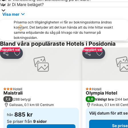
Var är Di Mare beläget?
Colossos ton Naxion
Korfos
Visa mer
Paranga Beach
Super Paradise
Priserna och tillgängligheten vi får av bokningssidorna ändras
Cityhall
Mykonos Island National Airport
konstant. Det betyder att det kan hända att du inte hittar exakt
Agios Sostis
Mylos
samma erbjudande du såg på trivago när du hamnar på
bokningssidan.
Limani Parikia
Syneti
Bland våra populäraste Hotels i Posidonia
Populärt val
Populärt val
Dela
Lägg till i Mina Favoriter
Dela
Lägg till i Mi
Hotell
Hotell
3 Stjärnor
2 Stjärnor
Maistrali
Olympia Hotel
7,2
8,0
(
288 betyg
)
Väldigt bra
(
244 be
Galissas, 0.1 km till Centrum
Finikas, 0.1 km till Cen
Välj datum för att s
885 kr
från
Se priser från
9 sidor
Se prise