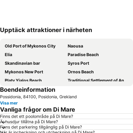
Upptäck attraktioner i närheten
Förstora kartan
Old Port of Mykonos City
Naousa
Elia
Paradise Beach
Skandinavian bar
Syros Port
Mykonos New Port
Ornos Beach
Platy Yialos Beach
Traditional Settlement of Antiparos
Boendeinformation
Syros
Agios Stefanos
Possidonia, 84100, Posidonia, Grekland
Psarou Beach
Port of Naoussa
Visa mer
Traditional Settlement of Ermoupolis
Galissas Beach
Vanliga frågor om Di Mare
Kalyvia
Aegean Maritime Museum
Finns det ett poolområde på Di Mare?
Är husdjur tillåtna på Di Mare?
Nobu Festival
Watermania
Finns det parkering tillgänglig på Di Mare?
Livadia beach
Pounda
När är incheckning och utcheckning på Di Mare?