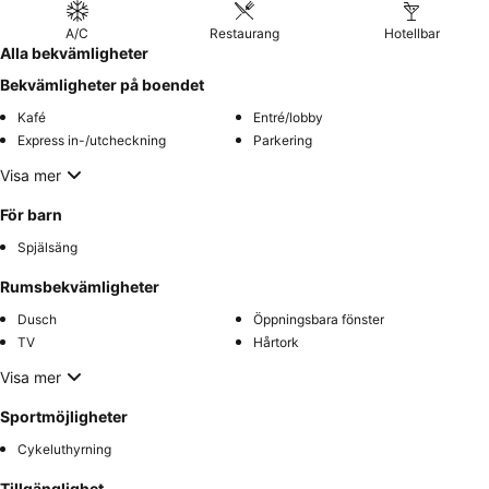
A/C
Restaurang
Hotellbar
Alla bekvämligheter
Bekvämligheter på boendet
Kafé
Entré/lobby
Express in-/utcheckning
Parkering
Visa mer
För barn
Spjälsäng
Rumsbekvämligheter
Dusch
Öppningsbara fönster
TV
Hårtork
Visa mer
Sportmöjligheter
Cykeluthyrning
Tillgänglighet