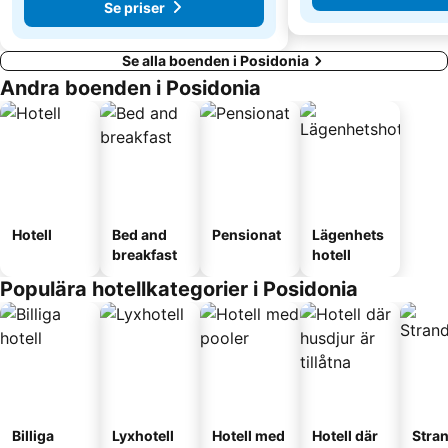
Se priser
Se alla boenden i Posidonia
Andra boenden i Posidonia
Hotell
Bed and
Pensionat
Lägenhets
breakfast
hotell
Populära hotellkategorier i Posidonia
Billiga
Lyxhotell
Hotell med
Hotell där
Stra