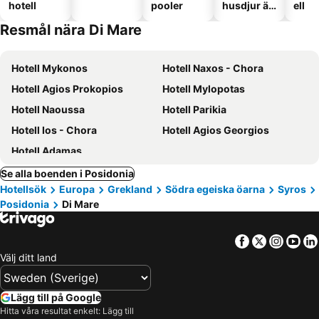
hotell
pooler
husdjur är
ell
tillåtna
Resmål nära Di Mare
Hotell Mykonos
Hotell Naxos - Chora
Hotell Agios Prokopios
Hotell Mylopotas
Hotell Naoussa
Hotell Parikia
Hotell Ios - Chora
Hotell Agios Georgios
Hotell Adamas
Se alla boenden i Posidonia
Hotellsök
Europa
Grekland
Södra egeiska öarna
Syros
Posidonia
Di Mare
Facebook
Twitter
Insta
Yo
Välj ditt land
Lägg till på Google
Hitta våra resultat enkelt: Lägg till