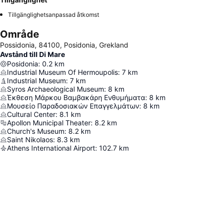
Tillgänglighetsanpassad åtkomst
Område
Possidonia, 84100, Posidonia, Grekland
Avstånd till Di Mare
Posidonia
:
0.2
km
Industrial Museum Of Hermoupolis
:
7
km
Industrial Museum
:
7
km
Syros Archaeological Museum
:
8
km
Έκθεση Μάρκου Βαμβακάρη Ενθυμήματα
:
8
km
Μουσείο Παραδοσιακών Επαγγελμάτων
:
8
km
Cultural Center
:
8.1
km
Apollon Municipal Theater
:
8.2
km
Church's Museum
:
8.2
km
Saint Nikolaos
:
8.3
km
Athens International Airport
:
102.7
km