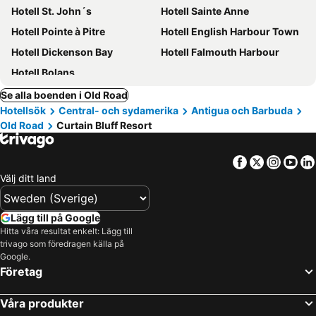
Hotell St. John´s
Hotell Sainte Anne
Hotell Pointe à Pitre
Hotell English Harbour Town
Hotell Dickenson Bay
Hotell Falmouth Harbour
Hotell Bolans
Se alla boenden i Old Road
Hotellsök
Central- och sydamerika
Antigua och Barbuda
Old Road
Curtain Bluff Resort
Facebook
Twitter
Insta
Yo
Välj ditt land
Lägg till på Google
Hitta våra resultat enkelt: Lägg till
trivago som föredragen källa på
Google.
Företag
Våra produkter