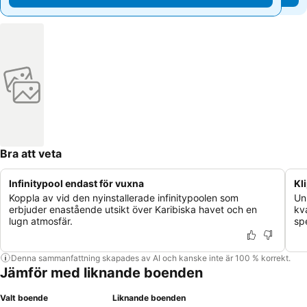
Bra att veta
Infinitypool endast för vuxna
Kl
Koppla av vid den nyinstallerade infinitypoolen som
Un
erbjuder enastående utsikt över Karibiska havet och en
kv
lugn atmosfär.
sp
Denna sammanfattning skapades av AI och kanske inte är 100 % korrekt.
Jämför med liknande boenden
Valt boende
Liknande boenden