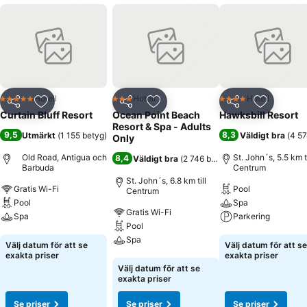
Hotell
Hotell
Hotell
5 Stjärnor
3 Stjärnor
4 Stjärnor
Dela
Lägg till i Mina Favoriter
Dela
Lägg till i Mina Favoriter
Dela
Lägg till
Curtain Bluff Resort
Ocean Point Beach
Hawksbill Resort
Resort & Spa - Adults
9,5
8,3
Utmärkt
(
1 155 betyg
)
Väldigt bra
(
4 57
Only
Old Road, Antigua och
St. John´s, 5.5 km ti
8,4
Väldigt bra
(
2 746 betyg
)
Barbuda
Centrum
St. John´s, 6.8 km till
Gratis Wi-Fi
Pool
Centrum
Pool
Spa
Gratis Wi-Fi
Spa
Parkering
Pool
Spa
Se priser
Se priser
Välj datum för att se
Välj datum för att se
exakta priser
exakta priser
Se priser
Välj datum för att se
exakta priser
Se priser
Se priser
Se priser