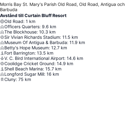
Morris Bay St. Mary's Parish Old Road, Old Road, Antigua och
Barbuda
Avstånd till Curtain Bluff Resort
Old Road
:
1
km
Officers Quarters
:
9.6
km
The Blockhouse
:
10.3
km
Sir Vivian Richards Stadium
:
11.5
km
Museum Of Antigua & Barbuda
:
11.9
km
Betty's Hope Museum
:
12.7
km
Fort Barrington
:
13.5
km
V. C. Bird International Airport
:
14.6
km
Coolidge Cricket Ground
:
14.9
km
Shell Beach Marina
:
15.7
km
Longford Sugar Mill
:
16
km
Cluny
:
75
km