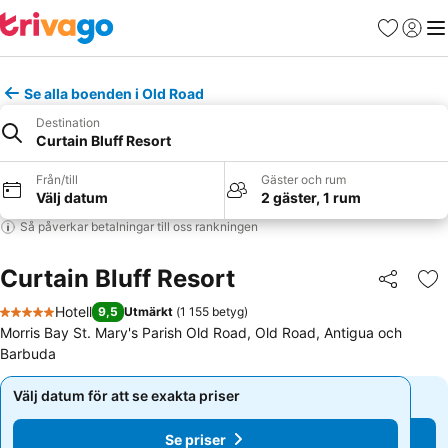
Favoriter
Logga 
Me
Se alla boenden i Old Road
Destination
Curtain Bluff Resort
Från/till
Gäster och rum
Välj datum
2 gäster, 1 rum
Så påverkar betalningar till oss rankningen
Curtain Bluff Resort
Dela
Läg
Hotell
9,5
Utmärkt
(
1 155 betyg
)
5 Stjärnor
Morris Bay St. Mary's Parish Old Road, Old Road, Antigua och
Barbuda
Välj datum för att se exakta priser
Välj datum för att se exakta priser
Se priser
Se priser