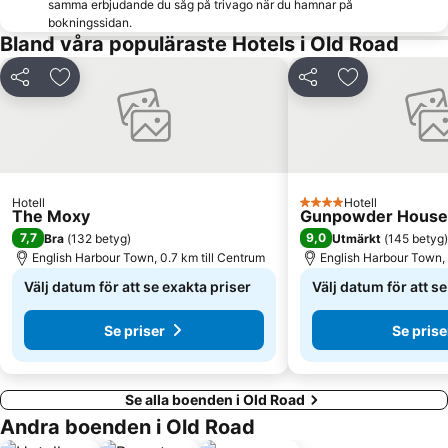
samma erbjudande du såg på trivago när du hamnar på
bokningssidan.
Bland våra populäraste Hotels i Old Road
Dela
Lägg till i Mina Favoriter
Dela
Lägg till i Mi
Hotell
Hotell
4 Stjärnor
The Moxy
Gunpowder House 
7,7
9,0
Bra
(
132 betyg
)
Utmärkt
(
145 betyg
)
English Harbour Town, 0.7 km till Centrum
English Harbour Town, 
Välj datum för att se exakta priser
Välj datum för att s
Se priser
Se prise
Se alla boenden i Old Road
Andra boenden i Old Road