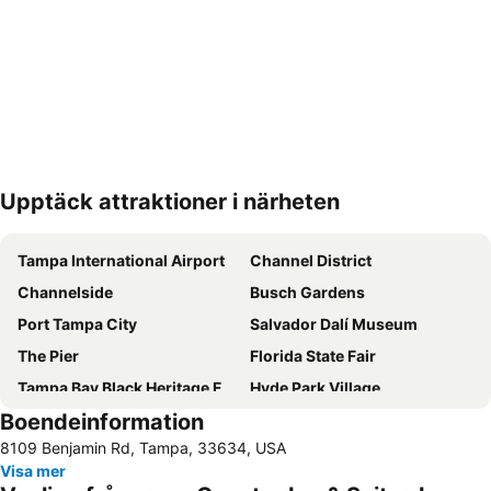
Upptäck attraktioner i närheten
Förstora kartan
Tampa International Airport
Channel District
Channelside
Busch Gardens
Port Tampa City
Salvador Dalí Museum
The Pier
Florida State Fair
Tampa Bay Black Heritage Festival
Hyde Park Village
Boendeinformation
Clearwater Marine Aquarium
Raymond James Stadium
8109 Benjamin Rd, Tampa, 33634, USA
Lowry Park Zoo
Downtown
Visa mer
North Hyde Park
University Square