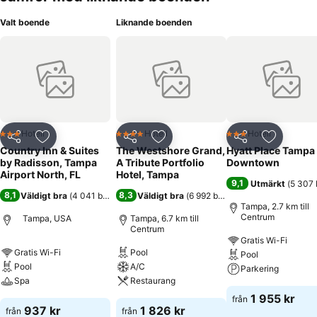
Valt boende
Liknande boenden
Hotell
Hotell
Hotell
3 Stjärnor
4 Stjärnor
3 Stjärnor
Dela
Lägg till i Mina Favoriter
Dela
Lägg till i Mina Favoriter
Dela
Lägg till
Country Inn & Suites
The Westshore Grand,
Hyatt Place Tampa
by Radisson, Tampa
A Tribute Portfolio
Downtown
Airport North, FL
Hotel, Tampa
9,1
Utmärkt
(
5 307 
8,1
8,3
Väldigt bra
(
4 041 betyg
)
Väldigt bra
(
6 992 betyg
)
Tampa, 2.7 km till
Centrum
Tampa, USA
Tampa, 6.7 km till
Centrum
Gratis Wi-Fi
Gratis Wi-Fi
Pool
Pool
Pool
A/C
Parkering
Spa
Restaurang
1 955 kr
från
937 kr
1 826 kr
från
från