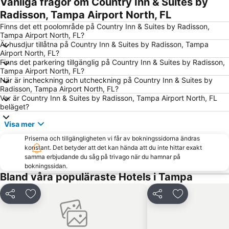
Vanliga frågor om Country Inn & Suites by
VM Ybor
Florence Villa - Beasley - Oak Park
Radisson, Tampa Airport North, FL
Finns det ett poolområde på Country Inn & Suites by Radisson,
Tampa Airport North, FL?
Är husdjur tillåtna på Country Inn & Suites by Radisson, Tampa
Airport North, FL?
Finns det parkering tillgänglig på Country Inn & Suites by Radisson,
Tampa Airport North, FL?
När är incheckning och utcheckning på Country Inn & Suites by
Radisson, Tampa Airport North, FL?
Var är Country Inn & Suites by Radisson, Tampa Airport North, FL
beläget?
Visa mer
Priserna och tillgängligheten vi får av bokningssidorna ändras
konstant. Det betyder att det kan hända att du inte hittar exakt
samma erbjudande du såg på trivago när du hamnar på
bokningssidan.
Bland våra populäraste Hotels i Tampa
Dela
Lägg till i Mina Favoriter
Dela
Lägg till i Mi