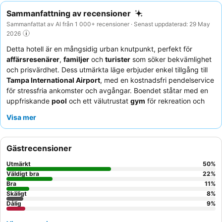
Sammanfattning av recensioner
Sammanfattat av AI från 1 000+ recensioner · Senast uppdaterad: 29 May
2026
Detta hotell är en mångsidig urban knutpunkt, perfekt för
affärsresenärer
,
familjer
och
turister
som söker bekvämlighet
och prisvärdhet. Dess utmärkta läge erbjuder enkel tillgång till
Tampa International Airport
, med en kostnadsfri pendelservice
för stressfria ankomster och avgångar. Boendet ståtar med en
uppfriskande
pool
och ett välutrustat
gym
för rekreation och
träning. Gästerna berömmer konsekvent den
vänliga och
Visa mer
professionella personalen
och den tillfredsställande
kostnadsfria frukosten, som erbjuder en mängd varma
alternativ. För en lugnare upplevelse, överväg att be om ett rum
Gästrecensioner
som vetter bort från flygplatsens inflygningsbana.
Utmärkt
50
%
Väldigt bra
22
%
Bra
11
%
Skäligt
8
%
Dålig
9
%