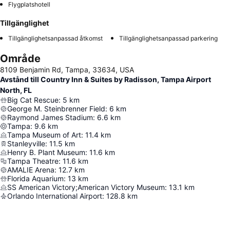
Flygplatshotell
Tillgänglighet
Tillgänglighetsanpassad åtkomst
Tillgänglighetsanpassad parkering
Område
8109 Benjamin Rd, Tampa, 33634, USA
Avstånd till Country Inn & Suites by Radisson, Tampa Airport
North, FL
Big Cat Rescue
:
5
km
George M. Steinbrenner Field
:
6
km
Raymond James Stadium
:
6.6
km
Tampa
:
9.6
km
Tampa Museum of Art
:
11.4
km
Stanleyville
:
11.5
km
Henry B. Plant Museum
:
11.6
km
Tampa Theatre
:
11.6
km
AMALIE Arena
:
12.7
km
Florida Aquarium
:
13
km
SS American Victory;American Victory Museum
:
13.1
km
Orlando International Airport
:
128.8
km