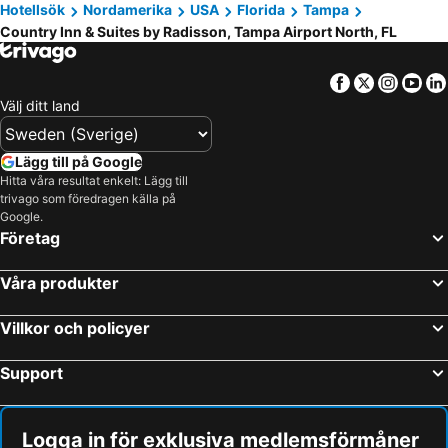
Hotellsök
Nordamerika
USA
Florida
Tampa
Country Inn & Suites by Radisson, Tampa Airport North, FL
Facebook
Twitter
Insta
Yo
Välj ditt land
Lägg till på Google
Hitta våra resultat enkelt: Lägg till
trivago som föredragen källa på
Google.
Företag
Våra produkter
Villkor och policyer
Support
Logga in för exklusiva medlemsförmåner