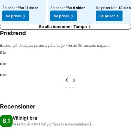
Se priser från
11 sidor
Se priser från
8 sidor
Se priser från
12 sido
Se priser
Se priser
Se priser
Se alla boenden i Tampa
Pristrend
Baserat på de lägsta priserna på trivago från de 30 senaste dagarna
0 kr
0 kr
0 kr
Recensioner
Väldigt bra
8,1
baserat på 4 041 betyg från stora
webbplatser