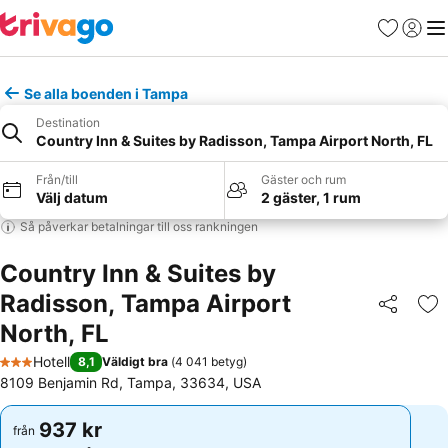
Favoriter
Logga 
Me
Se alla boenden i Tampa
Destination
Country Inn & Suites by Radisson, Tampa Airport North, FL
Från/till
Gäster och rum
Välj datum
2 gäster, 1 rum
Så påverkar betalningar till oss rankningen
Country Inn & Suites by
Radisson, Tampa Airport
Dela
Läg
North, FL
Hotell
8,1
Väldigt bra
(
4 041 betyg
)
3 Stjärnor
8109 Benjamin Rd, Tampa, 33634, USA
937 kr
937 kr
från
från