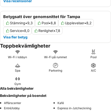
Visa recensioner
Betygsatt över genomsnittet för Tampa
Stämning
•
9,3
Pool
•
8,8
Upplevelser
•
8,2
Service
•
8,0
Renlighet
•
7,8
Visa fler betyg
Toppbekvämligheter
Wi-Fi i lobbyn
Wi-Fi på rummet
Pool
Spa
Parkering
A/C
Gym
Alla bekvämligheter
Bekvämligheter på boendet
Affärscenter
Kafé
Entré/lobby
Express in-/utcheckning