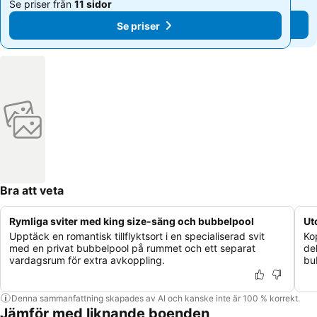
Se priser från
11 sidor
Se priser från
11 sidor
Se priser
Se priser
Bra att veta
Rymliga sviter med king size-säng och bubbelpool
Ut
Upptäck en romantisk tillflyktsort i en specialiserad svit
Ko
med en privat bubbelpool på rummet och ett separat
de
vardagsrum för extra avkoppling.
bu
Denna sammanfattning skapades av AI och kanske inte är 100 % korrekt.
Jämför med liknande boenden