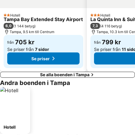
Hotell
Hotell
2 Stjärnor
3 Stjärnor
Tampa Bay Extended Stay Airport
La Quinta Inn & S
6,0
7,3
(
1 144 betyg
)
(
4 116 betyg
)
Tampa, 9.5 km till Centrum
Tampa, 10.3 km till Ce
705 kr
799 kr
från
från
Se priser från
7 sidor
Se priser från
11 sid
Se priser
Se alla boenden i Tampa
Andra boenden i Tampa
Hotell