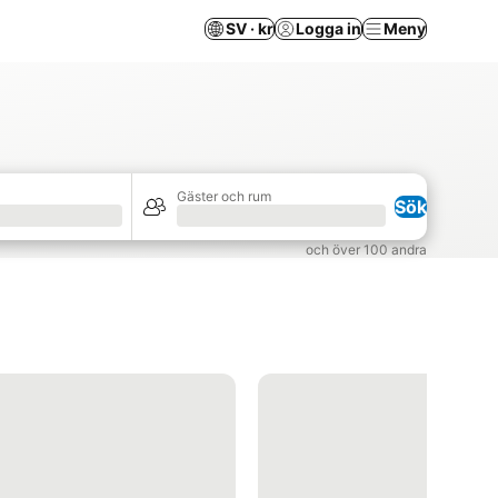
SV · kr
Logga in
Meny
Gäster och rum
Sök
Laddar
och över 100 andra