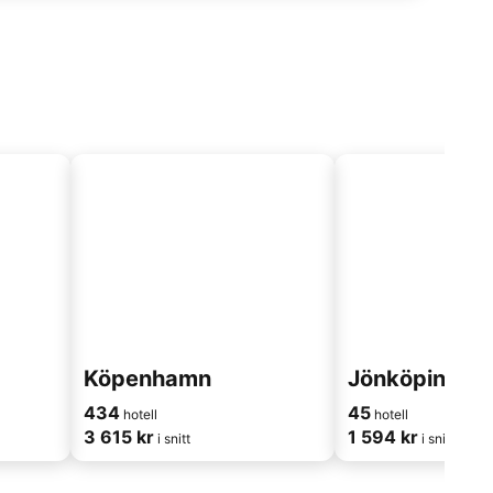
Köpenhamn
Jönköping
434
45
hotell
hotell
3 615 kr
1 594 kr
i snitt
i snitt