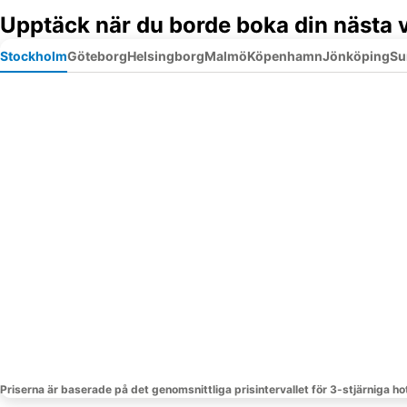
Upptäck när du borde boka din nästa v
Stockholm
Göteborg
Helsingborg
Malmö
Köpenhamn
Jönköping
Su
Priserna är baserade på det genomsnittliga prisintervallet för 3-stjärniga hot