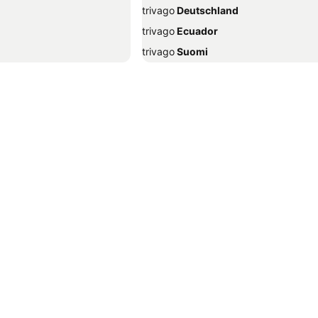
trivago
‏ Deutschland
trivago
‏ Ecuador
trivago
‏ Suomi
trivago
‏ Ελλάδα
trivago
‏ Hrvatska
trivago
‏ Indonesia
trivago
‏ ישראל
trivago
‏ Italia
trivago
‏ 한국
trivago
‏ Malaysia
trivago
‏ Norge
trivago
‏ Perú
trivago
‏ Polska
trivago
‏ România
trivago
‏ Sverige