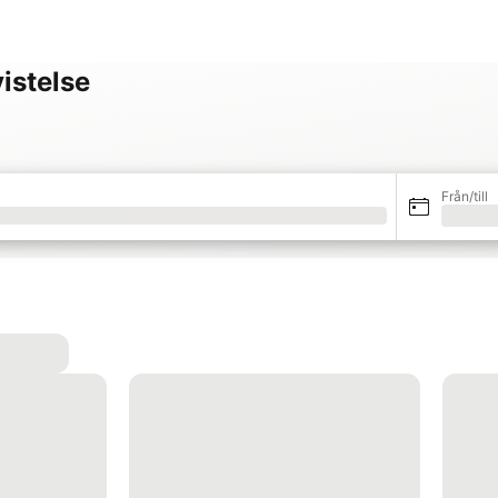
vistelse
Från/till
Laddar