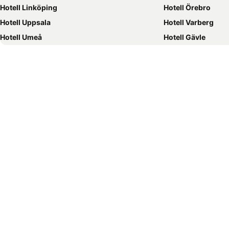
Hotell Linköping
Hotell Örebro
Hotell Uppsala
Hotell Varberg
Hotell Umeå
Hotell Gävle
Hotell Oslo
Hotell Karlskrona
Hotell Gdańsk
Hotell Falkenberg
Hotell Västervik
Hotell Visby
Hotell Västerås
Hotell Rom
Hotell Ystad
Hotell Hamburg
Hotell Prag
Hotell Berlin
Hotell Östersund
Hotell Lund
Hotell Barcelona
Hotell Amsterdam
Hotell Paris
Hotell Strömstad
Hotell Palma
Hotell Nice
Hotell Örnsköldsvik
Hotell Mora
Hotell Lübeck
Hotell Luleå