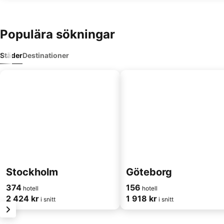
Populära sökningar
Städer
Destinationer
Stockholm
Göteborg
374
156
hotell
hotell
2 424 kr
1 918 kr
i snitt
i snitt
nästa