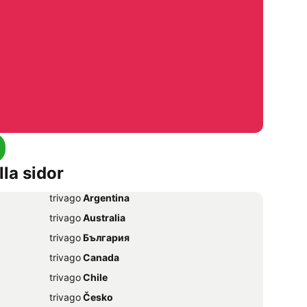
lla sidor
trivago
‏ Argentina
trivago
‏ Australia
trivago
‏ България
trivago
‏ Canada
trivago
‏ Chile
trivago
‏ Česko