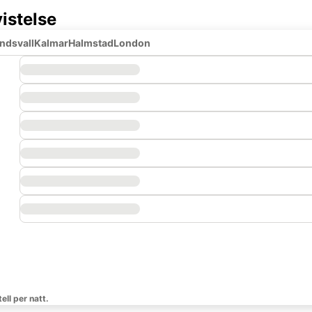
istelse
ndsvall
Kalmar
Halmstad
London
ell per natt.