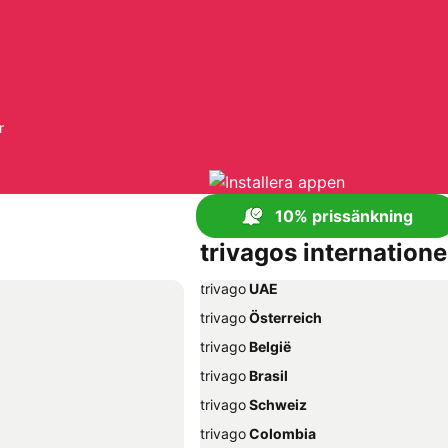
r
10% prissänkning
trivagos internatione
trivago
‏ UAE
trivago
‏ Österreich
trivago
‏ België
trivago
‏ Brasil
trivago
‏ Schweiz
trivago
‏ Colombia