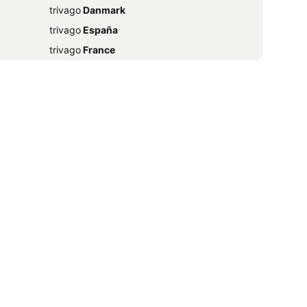
trivago
‏ Danmark
trivago
‏ España
trivago
‏ France
trivago
‏ 香港
trivago
‏ Magyarország
trivago
‏ Ireland
trivago
‏ India
trivago
‏ 日本
trivago
‏ México
trivago
‏ Nederland
trivago
‏ New Zealand
trivago
‏ Pilipinas
trivago
‏ Portugal
trivago
‏ Srbija
trivago
‏ Singapore