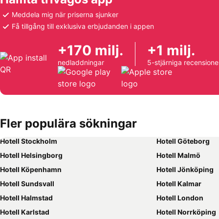
Meddela mig när priserna sjunker
Få tillgång till exklusiva erbjudanden i appen
+170 milj.
+1 milj.
nedladdningar
5-stjärniga recensione
Fler populära sökningar
Hotell Stockholm
Hotell Göteborg
Hotell Helsingborg
Hotell Malmö
Hotell Köpenhamn
Hotell Jönköping
Hotell Sundsvall
Hotell Kalmar
Hotell Halmstad
Hotell London
Hotell Karlstad
Hotell Norrköping