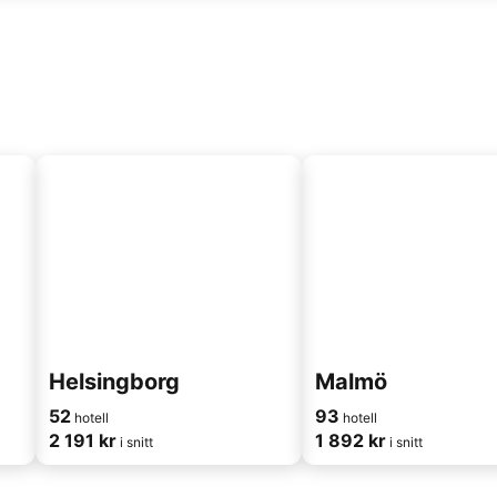
Helsingborg
Malmö
52
93
hotell
hotell
2 191 kr
1 892 kr
i snitt
i snitt