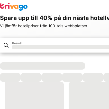
Spara upp till 40% på din nästa hotell
Vi jämför hotellpriser från 100-tals webbplatser
Resmål
Hotell
Våra partners