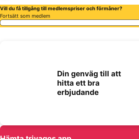
Vill du få tillgång till medlemspriser och förmåner?
Fortsätt som medlem
Din genväg till att
hitta ett bra
erbjudande
Hämta trivagos app