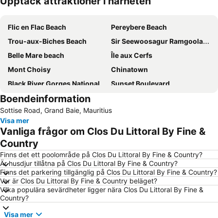
Upptäck attraktioner i närheten
Förstora kartan
Flic en Flac Beach
Pereybere Beach
Trou-aux-Biches Beach
Sir Seewoosagur Ramgoolam International Airport
Belle Mare beach
Île aux Cerfs
Mont Choisy
Chinatown
Black River Gorges National Park
Sunset Boulevard
Boendeinformation
Coin de Mire
Sir Seewoosagur Ramgoolam Botanic Garden
Sottise Road, Grand Baie, Mauritius
Natural History Museum Mauritius
Casela & Yemen Park
Visa mer
Vanliga frågor om Clos Du Littoral By Fine &
Country
Finns det ett poolområde på Clos Du Littoral By Fine & Country?
Är husdjur tillåtna på Clos Du Littoral By Fine & Country?
Finns det parkering tillgänglig på Clos Du Littoral By Fine & Country?
Var är Clos Du Littoral By Fine & Country beläget?
Vilka populära sevärdheter ligger nära Clos Du Littoral By Fine &
Country?
Visa mer