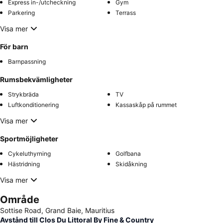
Express in-/utcheckning
Gym
Parkering
Terrass
Visa mer
För barn
Barnpassning
Rumsbekvämligheter
Strykbräda
TV
Luftkonditionering
Kassaskåp på rummet
Visa mer
Sportmöjligheter
Cykeluthyrning
Golfbana
Hästridning
Skidåkning
Visa mer
Område
Sottise Road, Grand Baie, Mauritius
Avstånd till Clos Du Littoral By Fine & Country