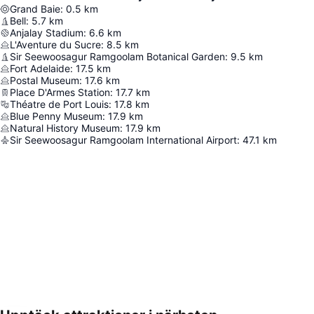
Grand Baie
:
0.5
km
Bell
:
5.7
km
Anjalay Stadium
:
6.6
km
L'Aventure du Sucre
:
8.5
km
Sir Seewoosagur Ramgoolam Botanical Garden
:
9.5
km
Fort Adelaide
:
17.5
km
Postal Museum
:
17.6
km
Place D'Armes Station
:
17.7
km
Théatre de Port Louis
:
17.8
km
Blue Penny Museum
:
17.9
km
Natural History Museum
:
17.9
km
Sir Seewoosagur Ramgoolam International Airport
:
47.1
km