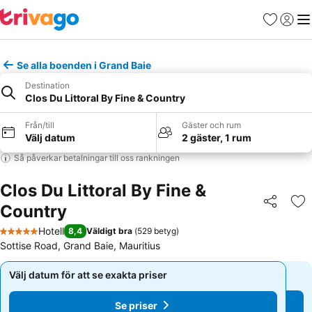
Favoriter
Logga 
Me
Se alla boenden i Grand Baie
Destination
Clos Du Littoral By Fine & Country
Från/till
Gäster och rum
Välj datum
2 gäster, 1 rum
Så påverkar betalningar till oss rankningen
Clos Du Littoral By Fine &
Country
Dela
Läg
Hotell
8,4
Väldigt bra
(
529 betyg
)
5 Stjärnor
Sottise Road, Grand Baie, Mauritius
Välj datum för att se exakta priser
Välj datum för att se exakta priser
Se priser
Se priser