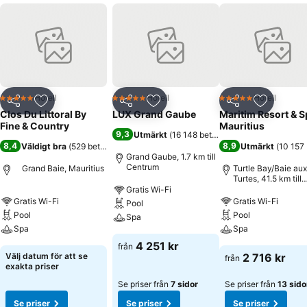
Hotell
Hotell
Hotell
5 Stjärnor
5 Stjärnor
5 Stjärnor
Dela
Lägg till i Mina Favoriter
Dela
Lägg till i Mina Favoriter
Dela
Lägg till
Clos Du Littoral By
LUX Grand Gaube
Maritim Resort & S
Fine & Country
Mauritius
9,3
Utmärkt
(
16 148 betyg
)
8,4
8,9
Väldigt bra
(
529 betyg
)
Utmärkt
(
10 157
Grand Gaube, 1.7 km till
Centrum
Grand Baie, Mauritius
Turtle Bay/Baie aux
Turtes, 41.5 km till
Centrum
Gratis Wi-Fi
Gratis Wi-Fi
Gratis Wi-Fi
Pool
Pool
Pool
Spa
Spa
Spa
4 251 kr
från
Välj datum för att se
2 716 kr
från
exakta priser
Se priser från
7 sidor
Se priser från
13 sido
Se priser
Se priser
Se priser