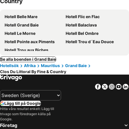
Country
Hotell Belle Mare
Hotell Flic en Flac
Hotell Grand Baie
Hotell Balaclava
Hotell Le Morne
Hotell Bel Ombre
Hotell Pointe aux Piments
Hotell Trou d´Eau Douce
Hotell Trou aux Biches
Se alla boenden i Grand Baie
Hotellsök
Afrika
Mauritius
Grand Baie
Clos Du Littoral By Fine & Country
Facebook
Twitter
Insta
Yo
Lägg till på Google
Hitta våra resultat enkelt: Lägg till
trivago som föredragen källa på
Google.
Företag