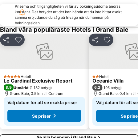
Priserna och tillgängligheten vi får av bokningssidorna ändras
konstant. Det betyder att det kan hända att du inte hittar exakt
samma erbjudande du såg på trivago när du hamnar på
bokningssidan.
Bland våra populäraste Hotels i Grand Baie
Dela
Lägg till i Mina Favoriter
Dela
Lägg till i Mi
Hotell
Hotell
5 Stjärnor
2 Stjärnor
Le Cardinal Exclusive Resort
Oceanic Villa
8,9
6,2
Utmärkt
(
1 182 betyg
)
(
195 betyg
)
Grand Baie, 3.5 km till Centrum
Grand Baie, 0.4 km til
Välj datum för att se exakta priser
Välj datum för att s
Se priser
Se prise
Se alla boenden i Grand Baie