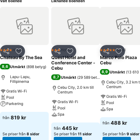
Valt boende
Liknande boenden
Hotell
Hotell
Hotell
4 Stjärnor
3 Stjärnor
5 Stjärnor
Dela
Lägg till i Mina Favoriter
Dela
Lägg till i Mina Favoriter
Dela
Lägg till
Chateau By The Sea
Quest Hotel and
Marco Polo Plaza
Conference Center -
Cebu
8,6
Utmärkt
(
898 betyg
)
Cebu
8,9
Utmärkt
(
13 610
Lapu-Lapu,
8,7
Utmärkt
(
29 589 betyg
)
Fillipinerna
Cebu City, 3.2 km ti
Centrum
Cebu City, 2.0 km till
Gratis Wi-Fi
Centrum
Gratis Wi-Fi
Pool
Gratis Wi-Fi
Pool
Parkering
Pool
Spa
Spa
Se priser
819 kr
från
Se priser
488 kr
från
Se priser
445 kr
från
Se priser från
8 sidor
Se priser från
11 sidor
Se priser från
9 sidor