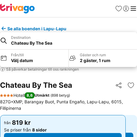
Favoriter
Logga 
Me
Se alla boenden i Lapu-Lapu
Destination
Chateau By The Sea
Från/till
Gäster och rum
Välj datum
2 gäster, 1 rum
Så påverkar betalningar till oss rankningen
Chateau By The Sea
Dela
Läg
Hotell
8,6
Utmärkt
(
898 betyg
)
4 Stjärnor
827G+XMP, Barangay Buot, Punta Engaño, Lapu-Lapu, 6015,
Fillipinerna
819 kr
819 kr
från
från
Se priser från
8 sidor
Se priser från
8 sidor