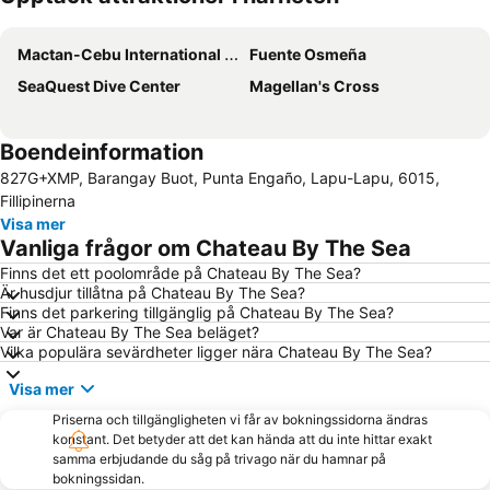
Förstora kartan
Mactan-Cebu International Airport
Fuente Osmeña
SeaQuest Dive Center
Magellan's Cross
Boendeinformation
827G+XMP, Barangay Buot, Punta Engaño, Lapu-Lapu, 6015,
Fillipinerna
Visa mer
Vanliga frågor om Chateau By The Sea
Finns det ett poolområde på Chateau By The Sea?
Är husdjur tillåtna på Chateau By The Sea?
Finns det parkering tillgänglig på Chateau By The Sea?
Var är Chateau By The Sea beläget?
Vilka populära sevärdheter ligger nära Chateau By The Sea?
Visa mer
Priserna och tillgängligheten vi får av bokningssidorna ändras
konstant. Det betyder att det kan hända att du inte hittar exakt
samma erbjudande du såg på trivago när du hamnar på
bokningssidan.