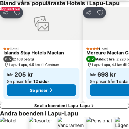
Bland våra populäraste Hotels i Lapu-Lapu
Populärt val
Dela
Lägg till i Mina Favoriter
Dela
Lägg till i Mi
Hotell
Hotell
2 Stjärnor
4 Stjärnor
Islands Stay Hotels Mactan
Mercure Mactan C
6,5
8,2
(
2 108 betyg
)
Väldigt bra
(
2 220 b
Lapu-Lapu, 4.5 km till Centrum
Lapu-Lapu, 4.1 km till
205 kr
698 kr
från
från
Se priser från
12 sidor
Se priser från
1 sida
Se priser
Se alla boenden i Lapu-Lapu
Andra boenden i Lapu-Lapu