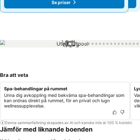
Se priser
Se priser
1 / 60
Bra att veta
Spa-behandlingar på rummet
Ly
Unna dig avkoppling med bekväma spa-behandlingar som
Va
kan ordnas direkt på rummet, för en privat och lugn
de
wellnessupplevelse.
vil
Denna sammanfattning skapades av AI och kanske inte är 100 % korrekt.
Jämför med liknande boenden