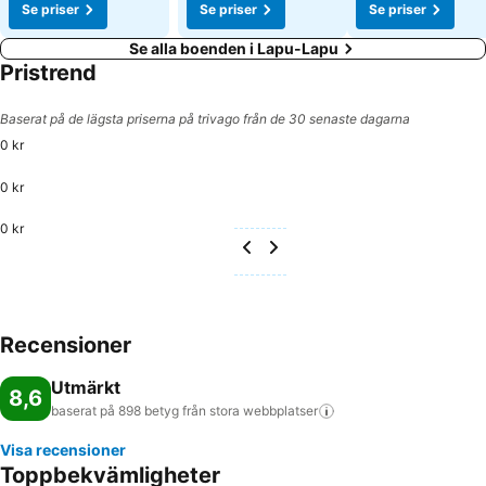
Se priser
Se priser
Se priser
Se alla boenden i Lapu-Lapu
Pristrend
Baserat på de lägsta priserna på trivago från de 30 senaste dagarna
0 kr
0 kr
0 kr
Recensioner
Utmärkt
8,6
baserat på 898 betyg från stora
webbplatser
Visa recensioner
Toppbekvämligheter