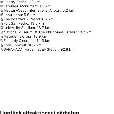
Liberty Shrine
:
1.3
km
Lapulapu Monument
:
1.3
km
Mactan–Cebu International Airport
:
5.2
km
Lapu-Lapu
:
5.6
km
The Boardwalk Resort
:
8.7
km
Fort San Pedro
:
13.5
km
University Stadium
:
13.7
km
National Museum Of The Philippines - Cebu
:
13.7
km
Magellan's Cross
:
13.9
km
Formerly Cinerama
:
14.3
km
Tops Lookout
:
18.2
km
SARAHADA (Habal habal) Station
:
92.8
km
Upptäck attraktioner i närheten