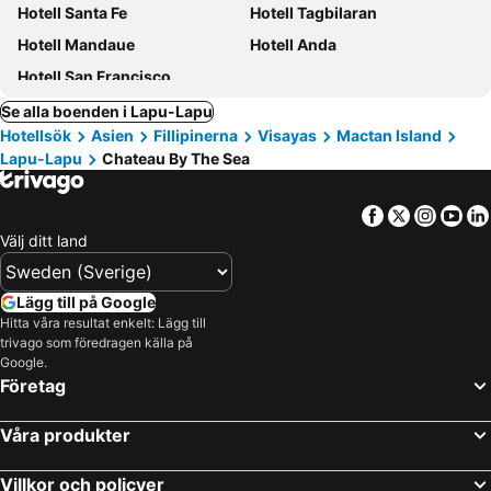
Hotell Santa Fe
Hotell Tagbilaran
Hotell Mandaue
Hotell Anda
Hotell San Francisco
Se alla boenden i Lapu-Lapu
Hotellsök
Asien
Fillipinerna
Visayas
Mactan Island
Lapu-Lapu
Chateau By The Sea
Facebook
Twitter
Insta
Yo
Välj ditt land
Lägg till på Google
Hitta våra resultat enkelt: Lägg till
trivago som föredragen källa på
Google.
Företag
Våra produkter
Villkor och policyer