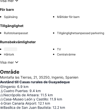
Visa mer
För barn
Spjälsäng
Måltider för barn
Tillgänglighet
Rullstolsanpassat
Tillgänglighetsanpassad parkering
Rumsbekvämligheter
TV
Hårtork
Centralvärme
Visa mer
Område
Montaña las Tierras, 21, 35250, Ingenio, Spanien
Avstånd till Casas rurales de Guayadeque
Ingenio
:
6.9
km
Cuatro Puertas
:
9.4
km
Necrópolis de Arteara
:
11.5
km
Casa-Museo León y Castillo
:
11.9
km
Gran Canaria Airport
:
12.1
km
Basílica de San Juan Bautista
:
12.2
km