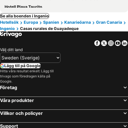
Hotell Playa Taurito
Se alla boenden i Ingenio
Hotellsök
Europa
Spanien
Kanarieöarna
Gran Canaria
Ingenio
Casas rurales de Guayadeque
Facebook
Twitter
Insta
Yo
Välj ditt land
Lägg till på Google
Hitta våra resultat enkelt: Lägg till
trivago som föredragen källa på
Google.
Företag
Våra produkter
Villkor och policyer
Support