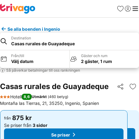
Favoriter
Logga 
Me
Se alla boenden i Ingenio
Destination
Casas rurales de Guayadeque
Från/till
Gäster och rum
Välj datum
2 gäster, 1 rum
Så påverkar betalningar till oss rankningen
Casas rurales de Guayadeque
Dela
Läg
Hotell
8,6
Utmärkt
(
460 betyg
)
3 Stjärnor
Montaña las Tierras, 21, 35250, Ingenio, Spanien
875 kr
875 kr
från
från
Se priser från
3 sidor
Se priser från
3 sidor
Se priser
Se priser