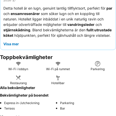
Detta hotell är en lugn, genuint lantlig tillflyktsort, perfekt för
par
och
ensamresenärer
som söker lugn och en koppling till
naturen. Hotellet ligger inbäddat i en unik naturlig ravin och
erbjuder oöverträffade möjligheter till
vandringsleder
och
stjärnskådning
. Bland bekvämligheterna är den
fullt utrustade
köket
höjdpunkten, perfekt för självhushåll och längre vistelser.
Gästerna berömmer konsekvent den
uppmärksamma och
Visa mer
vänliga personalen
och den läckra, prisvärda maten i hotellets
restaurang, som också producerar sitt eget goda vin. För en
Toppbekvämligheter
verkligt unik upplevelse kan du överväga att bo i en av de
mysiga grottbostäderna
, som förblir behagligt svala även när
det är varmt ute.
Wi-Fi i lobbyn
Wi-Fi på rummet
Parkering
Restaurang
Hotellbar
Alla bekvämligheter
Bekvämligheter på boendet
Express in-/utcheckning
Parkering
Terrass
Bar