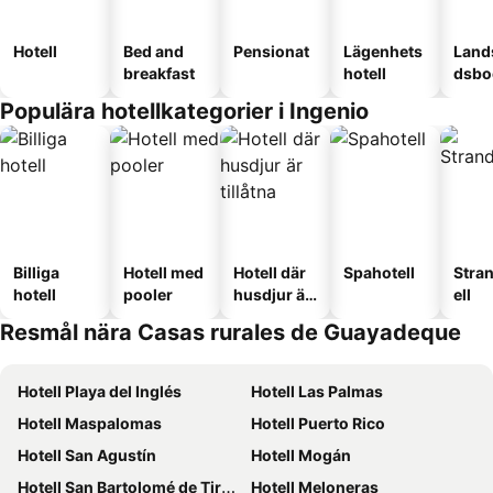
Hotell
Bed and
Pensionat
Lägenhets
Land
breakfast
hotell
dsbo
Populära hotellkategorier i Ingenio
Billiga
Hotell med
Hotell där
Spahotell
Stra
hotell
pooler
husdjur är
ell
tillåtna
Resmål nära Casas rurales de Guayadeque
Hotell Playa del Inglés
Hotell Las Palmas
Hotell Maspalomas
Hotell Puerto Rico
Hotell San Agustín
Hotell Mogán
Hotell San Bartolomé de Tirajana
Hotell Meloneras