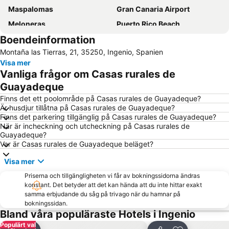
Maspalomas
Gran Canaria Airport
Meloneras
Puerto Rico Beach
Boendeinformation
Aeropuerto Internacional de Gran Canaria
Yumbo centrum
Montaña las Tierras, 21, 35250, Ingenio, Spanien
Playa de Mogán
Playa de San Agustín
Visa mer
Taurito
Puerto de Mogan
Vanliga frågor om Casas rurales de
Vegueta
Gran Casino Costa Meloneras
Guayadeque
Puerto de Mogán
Parque Santa Catalina
Finns det ett poolområde på Casas rurales de Guayadeque?
Är husdjur tillåtna på Casas rurales de Guayadeque?
Las Palmas
Arguineguín
Finns det parkering tillgänglig på Casas rurales de Guayadeque?
När är incheckning och utcheckning på Casas rurales de
Maspalomas Golf
Rimini
Guayadeque?
Faro de Maspalomas
Puerto de Arguineguin
Var är Casas rurales de Guayadeque beläget?
Talasoterapia Canarias San Agustín
Sanddynerna i Maspalomas
Visa mer
Paseo De Las Canteras
Lago Taurito Oasis
Priserna och tillgängligheten vi får av bokningssidorna ändras
konstant. Det betyder att det kan hända att du inte hittar exakt
Arinaga
Las Palmeras Golf Sport Urban Resort
samma erbjudande du såg på trivago när du hamnar på
Shopping Center Meloneras Playa
Carnaval de Las Palmas de Gran Canaria
bokningssidan.
Bland våra populäraste Hotels i Ingenio
Playa de las Burras
Las Burras-Puerto Chico
Populärt val