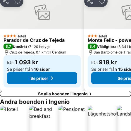
Paseo por la playa de Las Canteras
Puerto de las Nieves
Dela
Lägg till i Mina Favoriter
Dela
Lägg till i Mi
Paseo por la playa de Las Alcaravaneras
Puerto de Las Palmas
Triana
Pasito Blanco
Gay Pride
Centro Comercial Las Ramblas Centro
Ermita de San Antonio Abad
Plaza de Canarias
Hotell
Hotell
4 Stjärnor
3 Stjärnor
Parador de Cruz de Tejeda
Monte Feliz - powe
Zona Comercial Calle Triana
Centro Comercial Las Arenas
8,7
8,4
Utmärkt
(
7 120 betyg
)
Väldigt bra
(
3 341 
Spa Corallium Costa Meloneras
Port of San Juan
Cruz de Tejeda, 0.1 km till Centrum
San Bartolomé de Tiraj
1 093 kr
918 kr
från
från
Se priser från
16 sidor
Se priser från
15 sid
Se priser
Se pri
Se alla boenden i Ingenio
Andra boenden i Ingenio