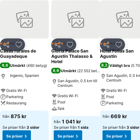
Hotell
Hotell
Hotell
3 Stjärnor
4 Stjärnor
3 Stjärnor
Dela
Lägg till i Mina Favoriter
Dela
Lägg till i Mina Favoriter
Dela
Lägg till
Casas rurales de
Gloria Palace San
Hotel Folias San
Guayadeque
Agustín Thalasso &
Agustín
Hotel
8,6
8,2
Utmärkt
(
460 betyg
)
Väldigt bra
(
5 70
8,6
Utmärkt
(
22 552 betyg
)
Ingenio, Spanien
San Agustín, 0.3 km 
Centrum
San Agustín, 0.5 km till
Centrum
Gratis Wi-Fi
Gratis Wi-Fi
Gratis Wi-Fi
Parkering
Pool
Pool
Restaurang
Parkering
Spa
875 kr
669 kr
från
från
1 041 kr
från
Se priser från
3 sidor
Se priser från
1 sida
Se priser från
3 sidor
Se priser
Se priser
Se priser