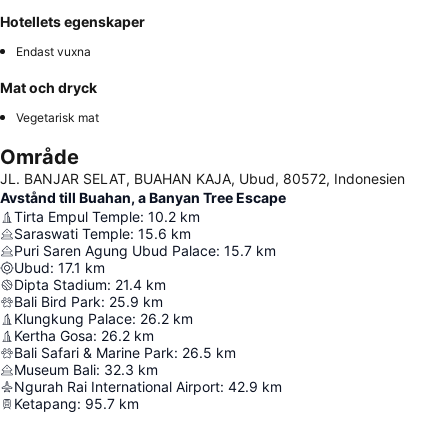
Hotellets egenskaper
Endast vuxna
Mat och dryck
Vegetarisk mat
Område
JL. BANJAR SELAT, BUAHAN KAJA, Ubud, 80572, Indonesien
Avstånd till Buahan, a Banyan Tree Escape
Tirta Empul Temple
:
10.2
km
Saraswati Temple
:
15.6
km
Puri Saren Agung Ubud Palace
:
15.7
km
Ubud
:
17.1
km
Dipta Stadium
:
21.4
km
Bali Bird Park
:
25.9
km
Klungkung Palace
:
26.2
km
Kertha Gosa
:
26.2
km
Bali Safari & Marine Park
:
26.5
km
Museum Bali
:
32.3
km
Ngurah Rai International Airport
:
42.9
km
Ketapang
:
95.7
km