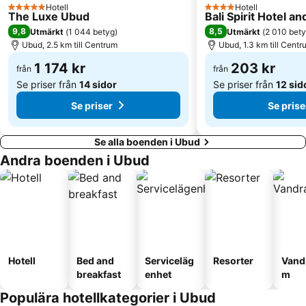
Hotell
Hotell
5 Stjärnor
4 Stjärnor
The Luxe Ubud
Bali Spirit Hotel an
9,8
8,5
Utmärkt
(
1 044 betyg
)
Utmärkt
(
2 010 bet
Ubud, 2.5 km till Centrum
Ubud, 1.3 km till Centr
1 174 kr
203 kr
från
från
Se priser från
14 sidor
Se priser från
12 sid
Se priser
Se prise
Se alla boenden i Ubud
Andra boenden i Ubud
Hotell
Bed and
Serviceläg
Resorter
Vand
breakfast
enhet
m
Populära hotellkategorier i Ubud