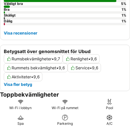
Väldigt bra
5
%
Bra
1
%
Skäligt
1
%
Dålig
1
%
Visa recensioner
Betygsatt över genomsnittet för Ubud
Rumsbekvämligheter
•
9,7
Renlighet
•
9,6
Rummets bekvämlighet
•
9,6
Service
•
9,6
Aktiviteter
•
9,6
Visa fler betyg
Toppbekvämligheter
Wi-Fi i lobbyn
Wi-Fi på rummet
Pool
Spa
Parkering
A/C