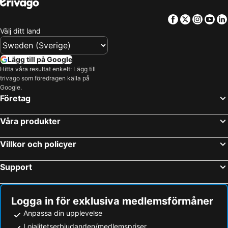
Facebook
Twitter
Insta
Yo
Välj ditt land
Lägg till på Google
Hitta våra resultat enkelt: Lägg till
trivago som föredragen källa på
Google.
Företag
Våra produkter
Villkor och policyer
Support
Logga in för exklusiva medlemsförmåner
Anpassa din upplevelse
Lojalitetserbjudanden/medlemspriser