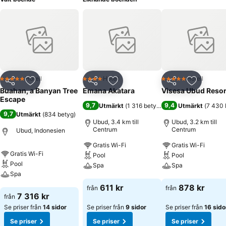
Hotell
Hotell
Hotell
5 Stjärnor
4 Stjärnor
5 Stjärnor
Dela
Lägg till i Mina Favoriter
Dela
Lägg till i Mina Favoriter
Dela
Lägg till
Buahan, a Banyan Tree
Emana Akatara
Visesa Ubud Resor
Escape
9,7
9,4
Utmärkt
(
1 316 betyg
)
Utmärkt
(
7 430 
9,7
Utmärkt
(
834 betyg
)
Ubud, 3.4 km till
Ubud, 3.2 km till
Centrum
Centrum
Ubud, Indonesien
Gratis Wi-Fi
Gratis Wi-Fi
Gratis Wi-Fi
Pool
Pool
Pool
Spa
Spa
Spa
Se priser
Se priser
611 kr
878 kr
från
från
Se priser
7 316 kr
från
Se priser från
14 sidor
Se priser från
9 sidor
Se priser från
16 sido
Se priser
Se priser
Se priser