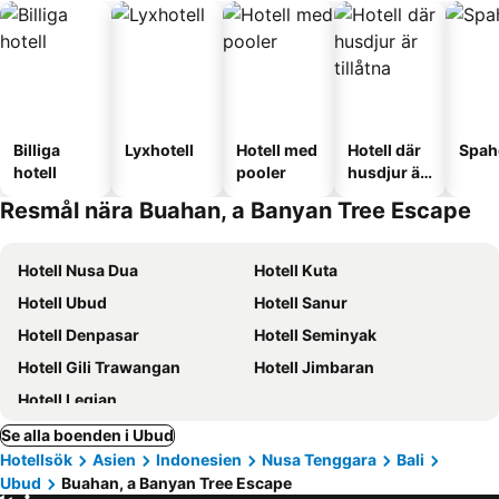
Billiga
Lyxhotell
Hotell med
Hotell där
Spah
hotell
pooler
husdjur är
tillåtna
Resmål nära Buahan, a Banyan Tree Escape
Hotell Nusa Dua
Hotell Kuta
Hotell Ubud
Hotell Sanur
Hotell Denpasar
Hotell Seminyak
Hotell Gili Trawangan
Hotell Jimbaran
Hotell Legian
Se alla boenden i Ubud
Hotellsök
Asien
Indonesien
Nusa Tenggara
Bali
Ubud
Buahan, a Banyan Tree Escape