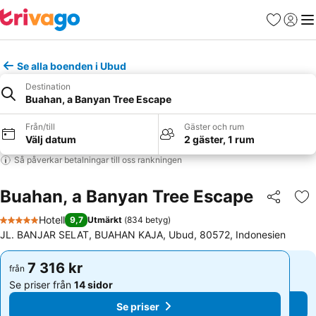
Favoriter
Logga 
Me
Se alla boenden i Ubud
Destination
Buahan, a Banyan Tree Escape
Från/till
Gäster och rum
Välj datum
2 gäster, 1 rum
Så påverkar betalningar till oss rankningen
Buahan, a Banyan Tree Escape
Dela
Läg
Hotell
9,7
Utmärkt
(
834 betyg
)
5 Stjärnor
JL. BANJAR SELAT, BUAHAN KAJA, Ubud, 80572, Indonesien
7 316 kr
7 316 kr
från
från
Se priser från
14 sidor
Se priser från
14 sidor
Se priser
Se priser