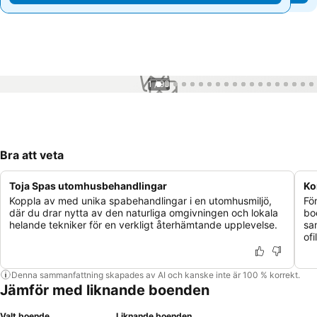
1 / 93
Bra att veta
Toja Spas utomhusbehandlingar
Ko
Koppla av med unika spabehandlingar i en utomhusmiljö,
Fö
där du drar nytta av den naturliga omgivningen och lokala
bo
helande tekniker för en verkligt återhämtande upplevelse.
sa
ofi
Denna sammanfattning skapades av AI och kanske inte är 100 % korrekt.
Jämför med liknande boenden
Valt boende
Liknande boenden