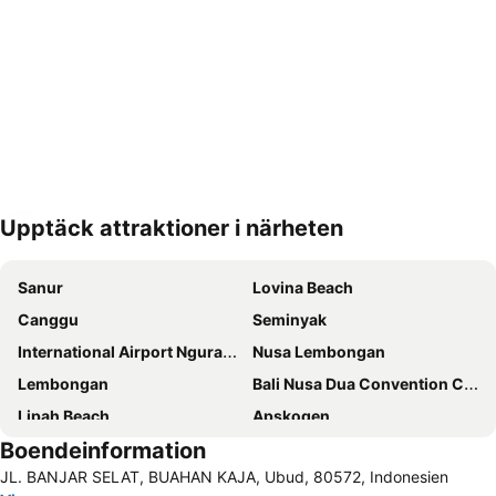
Upptäck attraktioner i närheten
Förstora kartan
Sanur
Lovina Beach
Canggu
Seminyak
International Airport Ngurah Rai
Nusa Lembongan
Lembongan
Bali Nusa Dua Convention Center
Lipah Beach
Apskogen
Boendeinformation
Poppies Lane 2
Legian
JL. BANJAR SELAT, BUAHAN KAJA, Ubud, 80572, Indonesien
Hard Rock Cafe
Poppies Lane 1