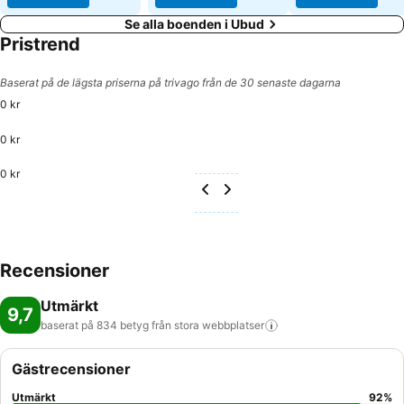
Se alla boenden i Ubud
Pristrend
Baserat på de lägsta priserna på trivago från de 30 senaste dagarna
0 kr
0 kr
0 kr
Recensioner
Utmärkt
9,7
baserat på 834 betyg från stora
webbplatser
Gästrecensioner
Utmärkt
92
%