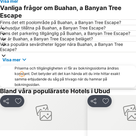
Visa mer
New Kuta Green Park
Bali Orchid Garden
Vanliga frågor om Buahan, a Banyan Tree
Sanur Village Festival
Discovery Shopping Mall
Escape
Taman Gili
Ketewel
Finns det ett poolområde på Buahan, a Banyan Tree Escape?
Är husdjur tillåtna på Buahan, a Banyan Tree Escape?
Pantai Balian
Double Six Beach
Finns det parkering tillgänglig på Buahan, a Banyan Tree Escape?
Var är Buahan, a Banyan Tree Escape beläget?
Kutabex Beach Entertainment Center
Waterbom Park
Vilka populära sevärdheter ligger nära Buahan, a Banyan Tree
Medewi
Escape?
Visa mer
Priserna och tillgängligheten vi får av bokningssidorna ändras
konstant. Det betyder att det kan hända att du inte hittar exakt
samma erbjudande du såg på trivago när du hamnar på
bokningssidan.
Bland våra populäraste Hotels i Ubud
Dela
Lägg till i Mina Favoriter
Dela
Lägg till i Mi