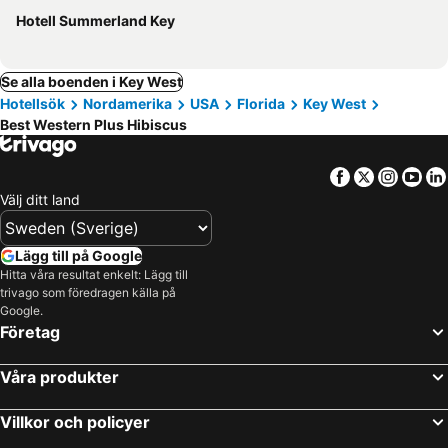
Hotell Summerland Key
Se alla boenden i Key West
Hotellsök
Nordamerika
USA
Florida
Key West
Best Western Plus Hibiscus
Facebook
Twitter
Insta
Yo
Välj ditt land
Lägg till på Google
Hitta våra resultat enkelt: Lägg till
trivago som föredragen källa på
Google.
Företag
Våra produkter
Villkor och policyer