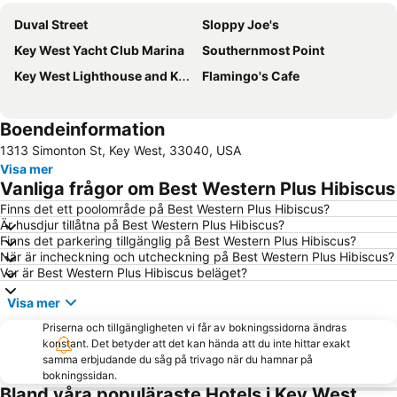
Duval Street
Sloppy Joe's
Key West Yacht Club Marina
Southernmost Point
Key West Lighthouse and Keeper's Quarters Museum
Flamingo's Cafe
Boendeinformation
1313 Simonton St, Key West, 33040, USA
Visa mer
Vanliga frågor om Best Western Plus Hibiscus
Finns det ett poolområde på Best Western Plus Hibiscus?
Är husdjur tillåtna på Best Western Plus Hibiscus?
Finns det parkering tillgänglig på Best Western Plus Hibiscus?
När är incheckning och utcheckning på Best Western Plus Hibiscus?
Var är Best Western Plus Hibiscus beläget?
Visa mer
Priserna och tillgängligheten vi får av bokningssidorna ändras
konstant. Det betyder att det kan hända att du inte hittar exakt
samma erbjudande du såg på trivago när du hamnar på
bokningssidan.
Bland våra populäraste Hotels i Key West