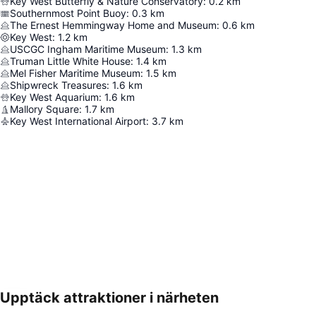
Key West Butterfly & Nature Conservatory
:
0.2
km
Southernmost Point Buoy
:
0.3
km
The Ernest Hemmingway Home and Museum
:
0.6
km
Key West
:
1.2
km
USCGC Ingham Maritime Museum
:
1.3
km
Truman Little White House
:
1.4
km
Mel Fisher Maritime Museum
:
1.5
km
Shipwreck Treasures
:
1.6
km
Key West Aquarium
:
1.6
km
Mallory Square
:
1.7
km
Key West International Airport
:
3.7
km
Upptäck attraktioner i närheten
Förstora kartan