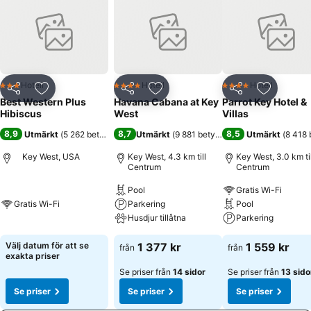
Hotell
Hotell
Hotell
3 Stjärnor
4 Stjärnor
4 Stjärnor
Dela
Lägg till i Mina Favoriter
Dela
Lägg till i Mina Favoriter
Dela
Lägg till
Best Western Plus
Havana Cabana at Key
Parrot Key Hotel &
Hibiscus
West
Villas
8,9
8,7
8,5
Utmärkt
(
5 262 betyg
)
Utmärkt
(
9 881 betyg
)
Utmärkt
(
8 418 
Key West, USA
Key West, 4.3 km till
Key West, 3.0 km til
Centrum
Centrum
Pool
Gratis Wi-Fi
Gratis Wi-Fi
Parkering
Pool
Husdjur tillåtna
Parkering
Välj datum för att se
1 377 kr
1 559 kr
från
från
exakta priser
Se priser från
14 sidor
Se priser från
13 sido
Se priser
Se priser
Se priser