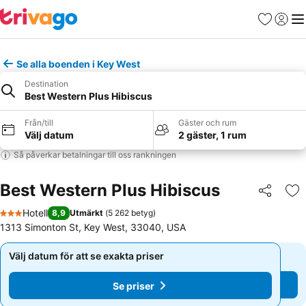
Favoriter
Logga 
Me
Se alla boenden i Key West
Destination
Best Western Plus Hibiscus
Från/till
Gäster och rum
Välj datum
2 gäster, 1 rum
Så påverkar betalningar till oss rankningen
Best Western Plus Hibiscus
Dela
Läg
Hotell
8,9
Utmärkt
(
5 262 betyg
)
3 Stjärnor
1313 Simonton St, Key West, 33040, USA
Välj datum för att se exakta priser
Välj datum för att se exakta priser
Se priser
Se priser