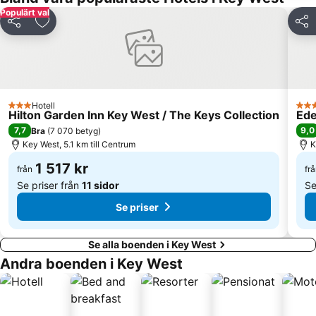
Populärt val
Dela
Lägg till i Mina Favoriter
Dela
Hotell
3 Stjärnor
3 St
Hilton Garden Inn Key West / The Keys Collection
Ed
7,7
9,0
Bra
(
7 070 betyg
)
Key West, 5.1 km till Centrum
K
1 517 kr
från
fr
Se priser från
11 sidor
Se
Se priser
Se alla boenden i Key West
Andra boenden i Key West