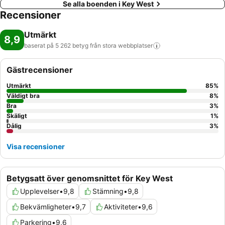
Se alla boenden i Key West
Recensioner
Utmärkt
8,9
baserat på 5 262 betyg från stora
webbplatser
Gästrecensioner
Utmärkt
85
%
Väldigt bra
8
%
Bra
3
%
Skäligt
1
%
Dålig
3
%
Visa recensioner
Betygsatt över genomsnittet för Key West
Upplevelser
•
9,8
Stämning
•
9,8
Bekvämligheter
•
9,7
Aktiviteter
•
9,6
Parkering
•
9,6