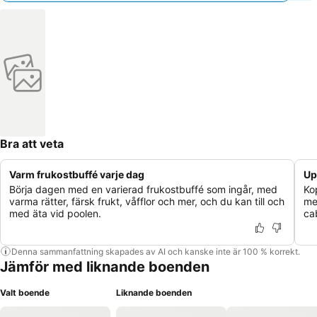
Bra att veta
Varm frukostbuffé varje dag
Up
Börja dagen med en varierad frukostbuffé som ingår, med
Ko
varma rätter, färsk frukt, våfflor och mer, och du kan till och
me
med äta vid poolen.
ca
Denna sammanfattning skapades av AI och kanske inte är 100 % korrekt.
Jämför med liknande boenden
Valt boende
Liknande boenden