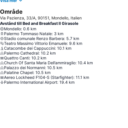
Visa mer
Område
Via Pazienza, 33/A, 90151, Mondello, Italien
Avstånd till Bed and Breakfast Il Girasole
Mondello
:
0.6
km
Palermo Tommaso Natale
:
3
km
Stadio comunale Renzo Barbera
:
5.7
km
Teatro Massimo Vittorio Emanuele
:
9.6
km
Catacombe dei Cappuccini
:
10.1
km
Palermo Cathedral
:
10.2
km
Quattro Canti
:
10.2
km
Church Of Santa Maria Dell’ammiraglio
:
10.4
km
Palazzo dei Normanni
:
10.5
km
Palatine Chapel
:
10.5
km
Aereo Lockheed F104-S (Starfighter)
:
11.1
km
Palermo International Airport
:
19.4
km