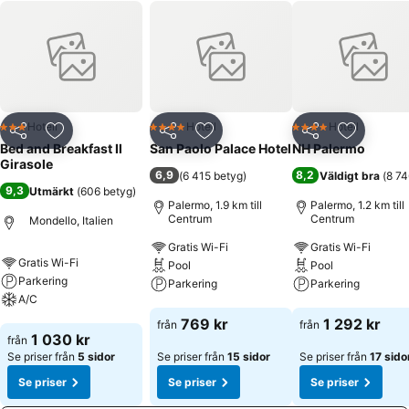
Hotell
Hotell
Hotell
3 Stjärnor
4 Stjärnor
4 Stjärnor
Dela
Lägg till i Mina Favoriter
Dela
Lägg till i Mina Favoriter
Dela
Lägg till
Bed and Breakfast Il
San Paolo Palace Hotel
NH Palermo
Girasole
6,9
8,2
(
6 415 betyg
)
Väldigt bra
(
8 74
9,3
Utmärkt
(
606 betyg
)
Palermo, 1.9 km till
Palermo, 1.2 km till
Centrum
Centrum
Mondello, Italien
Gratis Wi-Fi
Gratis Wi-Fi
Gratis Wi-Fi
Pool
Pool
Parkering
Parkering
Parkering
A/C
Se priser
Se priser
769 kr
1 292 kr
från
från
Se priser
1 030 kr
från
Se priser från
5 sidor
Se priser från
15 sidor
Se priser från
17 sido
Se priser
Se priser
Se priser