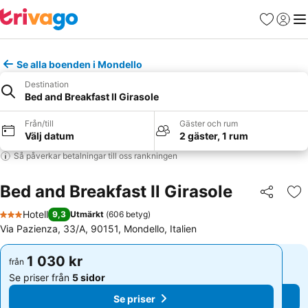
Favoriter
Logga 
Me
Se alla boenden i Mondello
Destination
Bed and Breakfast Il Girasole
Från/till
Gäster och rum
Välj datum
2 gäster, 1 rum
Så påverkar betalningar till oss rankningen
Bed and Breakfast Il Girasole
Dela
Läg
Hotell
9,3
Utmärkt
(
606 betyg
)
3 Stjärnor
Via Pazienza, 33/A, 90151, Mondello, Italien
1 030 kr
1 030 kr
från
från
Se priser från
5 sidor
Se priser från
5 sidor
Se priser
Se priser