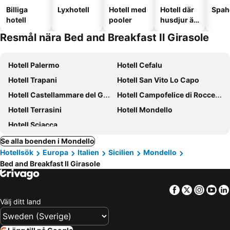
Billiga
Lyxhotell
Hotell med
Hotell där
Spah
hotell
pooler
husdjur är
tillåtna
Resmål nära Bed and Breakfast Il Girasole
Hotell Palermo
Hotell Cefalu
Hotell Trapani
Hotell San Vito Lo Capo
Hotell Castellammare del Golfo
Hotell Campofelice di Roccella
Hotell Terrasini
Hotell Mondello
Hotell Sciacca
Se alla boenden i Mondello
Hotellsök
Europa
Italien
Sicilien
Mondello
Bed and Breakfast Il Girasole
Facebook
Twitter
Insta
Yo
Välj ditt land