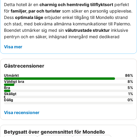
Detta hotell är en
charmig och hemtrevlig tillflyktsort
perfekt
för
familjer, par och turister
som söker en personlig upplevelse.
Dess
optimala läge
erbjuder enkel tillgång till Mondello strand
och stad, med bekväma allmänna kommunikationer till Palermo.
Boendet utmärker sig med sin
välutrustade struktur
inklusive
pentryn och en säker, inhägnad innergård med dedikerad
parkering. Gästerna berömmer konsekvent personalens
Visa mer
exceptionella gästfrihet
och den läckra, varierade
frukostbuffén. För en verkligt avkopplande vistelse, överväg att
boka ett rum med en
privat terrass
eller en stor balkong.
Gästrecensioner
Utmärkt
86
%
Väldigt bra
8
%
Bra
5
%
Skäligt
1
%
Dålig
0
%
Visa recensioner
Betygsatt över genomsnittet för Mondello