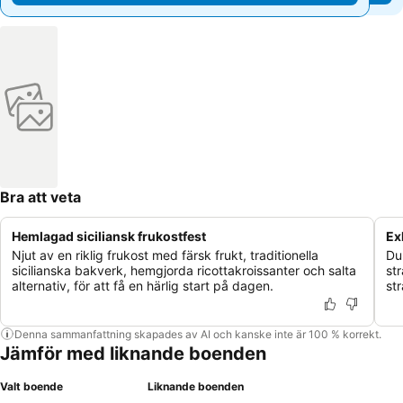
Bra att veta
Hemlagad siciliansk frukostfest
Ex
Njut av en riklig frukost med färsk frukt, traditionella
Du
sicilianska bakverk, hemgjorda ricottakroissanter och salta
st
alternativ, för att få en härlig start på dagen.
st
Denna sammanfattning skapades av AI och kanske inte är 100 % korrekt.
Jämför med liknande boenden
Valt boende
Liknande boenden