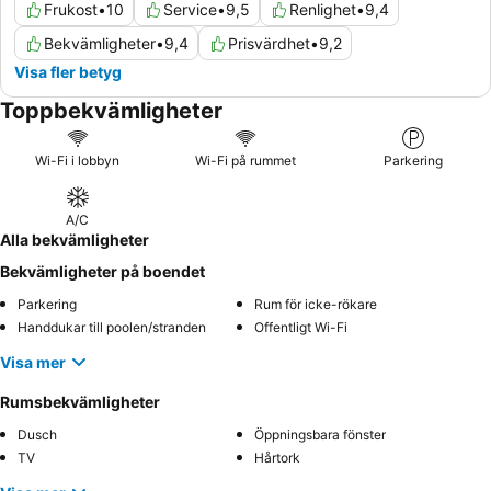
Frukost
•
10
Service
•
9,5
Renlighet
•
9,4
Bekvämligheter
•
9,4
Prisvärdhet
•
9,2
Visa fler betyg
Toppbekvämligheter
Wi-Fi i lobbyn
Wi-Fi på rummet
Parkering
A/C
Alla bekvämligheter
Bekvämligheter på boendet
Parkering
Rum för icke-rökare
Handdukar till poolen/stranden
Offentligt Wi-Fi
Visa mer
Rumsbekvämligheter
Dusch
Öppningsbara fönster
TV
Hårtork