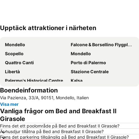
Upptäck attraktioner i närheten
Förstora kartan
Mondello
Falcone & Borsellino Flygplats
Scopello
Mondello
Quattro Canti
Porto di Palermo
Libertà
Stazione Centrale
Palermo's Historical Centre
Kalsa
Boendeinformation
Teatro Politeama-Garibaldi
Cattedrale di Palermo
Via Pazienza, 33/A, 90151, Mondello, Italien
Alcamo Marina
Viale della Libertà
Visa mer
Teatro Massimo
Palazzo dei Normanni
Vanliga frågor om Bed and Breakfast Il
Spiaggia Balestrate
Spiaggia Castellammare del Golfo
Girasole
Isola delle Femmine
Tonnara del Secco
Finns det ett poolområde på Bed and Breakfast Il Girasole?
Är husdjur tillåtna på Bed and Breakfast Il Girasole?
La Loggia
Spiaggia di Sferracavallo
Finns det parkering tillgänglig på Bed and Breakfast Il Girasole?