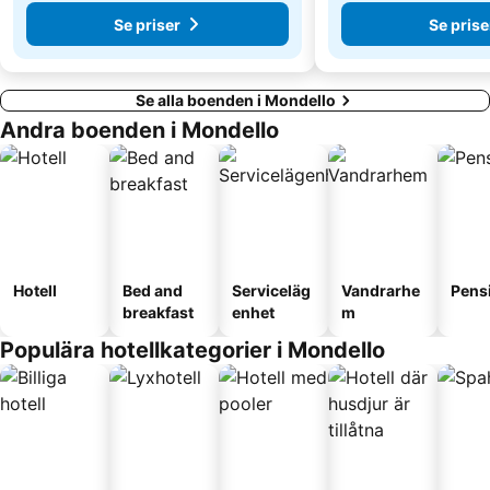
Se priser
Se prise
Se alla boenden i Mondello
Andra boenden i Mondello
Hotell
Bed and
Serviceläg
Vandrarhe
Pens
breakfast
enhet
m
Populära hotellkategorier i Mondello