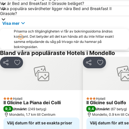
Var är Bed and Breakfast Il Girasole beläget?
Cappella Palatina
Albergaria
Vilka populära sevärdheter ligger nära Bed and Breakfast Il
Sferracavallo
Castello Utveggio
Girasole?
Villa Trabia
Foro Italico
Visa mer
Riserva naturale orientata dello zingaro
Spiaggia di Guidaloca
Priserna och tillgängligheten vi får av bokningssidorna ändras
konstant. Det betyder att det kan hända att du inte hittar exakt
Spiagge dello Zingaro
samma erbjudande du såg på trivago när du hamnar på
bokningssidan.
Bland våra populäraste Hotels i Mondello
Dela
Lägg till i Mina Favoriter
Dela
Lägg till i Mi
Hotell
Hotell
3 Stjärnor
3 Stjärnor
Il Glicine La Piana dei Colli
Il Glicine sul Golfo
9,3
9,4
Utmärkt
(
249 betyg
)
Utmärkt
(
67 betyg
)
Mondello, 1.7 km till Centrum
Mondello, 0.9 km till 
Välj datum för att se exakta priser
Välj datum för att s