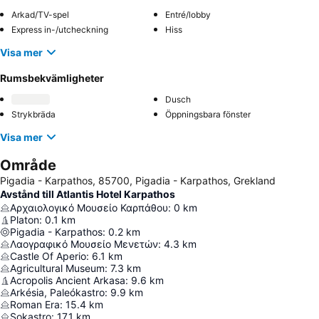
Arkad/TV-spel
Entré/lobby
Express in-/utcheckning
Hiss
Visa mer
Rumsbekvämligheter
Dusch
Strykbräda
Öppningsbara fönster
Visa mer
Område
Pigadia - Karpathos, 85700, Pigadia - Karpathos, Grekland
Avstånd till Atlantis Hotel Karpathos
Αρχαιολογικό Μουσείο Καρπάθου
:
0
km
Platon
:
0.1
km
Pigadia - Karpathos
:
0.2
km
Λαογραφικό Μουσείο Μενετών
:
4.3
km
Castle Of Aperio
:
6.1
km
Agricultural Museum
:
7.3
km
Acropolis Ancient Arkasa
:
9.6
km
Arkésia, Paleókastro
:
9.9
km
Roman Era
:
15.4
km
Sokastro
:
17.1
km