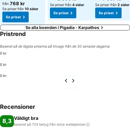
Se priser
768 kr
från
Se priser från
4 sidor
Se priser från
2 sidor
Se priser från
10 sidor
Se priser
Se priser
Se priser
Se alla boenden i Pigadia - Karpathos
Pristrend
Baserat på de lägsta priserna på trivago från de 30 senaste dagarna
0 kr
0 kr
0 kr
Recensioner
Väldigt bra
8,3
baserat på 724 betyg från stora
webbplatser