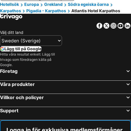
Hotellsök
Europa
Grekland
Södra egeiska öarna
Karpathos
Pigadia - Karpathos
Atlantis Hotel Karpathos
Facebook
Twitter
Insta
Yo
Välj ditt land
Lägg till på Google
Hitta våra resultat enkelt: Lägg till
trivago som föredragen källa på
Google.
Företag
Våra produkter
Villkor och policyer
Support
Logga in för exklusiva medlemsförmåner