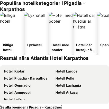
Populära hotellkategorier i Pigadia -
Karpathos
Billiga
Lyxhotell
Hotell med
Hotell där
Spah
hotell
pooler
husdjur är
tillåtna
Resmål nära Atlantis Hotel Karpathos
Hotell Kiotari
Hotell Lardos
Hotell Pigadia - Karpathos
Hotell Pefki
Hotell Gennadio
Hotell Lachania
Hotell Ammoopi
Hotell Arkasa
Hotell Lefkos
Se alla boenden i Pigadia - Karpathos