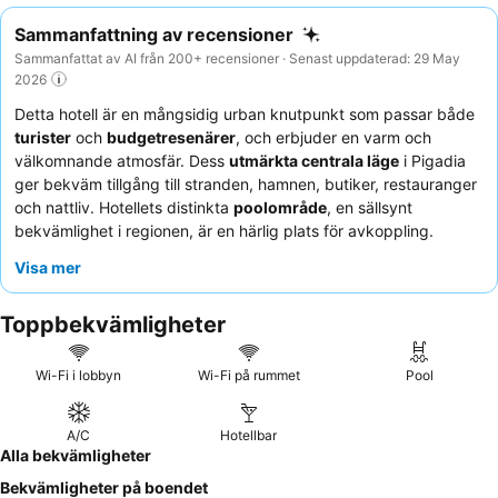
Sammanfattning av recensioner
Sammanfattat av AI från 200+ recensioner · Senast uppdaterad: 29 May
2026
Detta hotell är en mångsidig urban knutpunkt som passar både
turister
och
budgetresenärer
, och erbjuder en varm och
välkomnande atmosfär. Dess
utmärkta centrala läge
i Pigadia
ger bekväm tillgång till stranden, hamnen, butiker, restauranger
och nattliv. Hotellets distinkta
poolområde
, en sällsynt
bekvämlighet i regionen, är en härlig plats för avkoppling.
Gästerna berömmer konsekvent den otroligt
vänliga och
Visa mer
hjälpsamma personalen
, och frukostbuffén beskrivs ofta som
välsmakande och riklig. För en lugnare upplevelse, överväg att
Toppbekvämligheter
be om ett rum mot trädgården.
Wi-Fi i lobbyn
Wi-Fi på rummet
Pool
A/C
Hotellbar
Alla bekvämligheter
Bekvämligheter på boendet