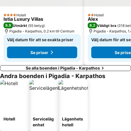
Hotell
Hotell
4 Stjärnor
2 Stjärnor
Istia Luxury Villas
Alex
9,9
8,2
Utmärkt
(
55 betyg
)
Väldigt bra
(
318 be
Pigadia - Karpathos, 0.2 km till Centrum
Pigadia - Karpathos, 1.
Välj datum för att se exakta priser
Välj datum för att s
Se priser
Se prise
Se alla boenden i Pigadia - Karpathos
Andra boenden i Pigadia - Karpathos
Hotell
Serviceläg
Lägenhets
enhet
hotell