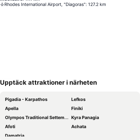
Rhodes International Airport, "Diagoras"
:
127.2
km
Upptäck attraktioner i närheten
Förstora kartan
Pigadia - Karpathos
Lefkos
Apella
Finiki
Olympos Traditional Settement
Kyra Panagia
Afoti
Achata
Damatria