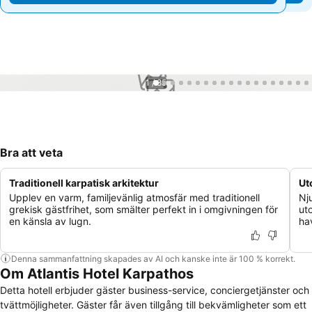
1 / 85
Bra att veta
Traditionell karpatisk arkitektur
Ut
Upplev en varm, familjevänlig atmosfär med traditionell
Nj
grekisk gästfrihet, som smälter perfekt in i omgivningen för
ut
en känsla av lugn.
ha
Denna sammanfattning skapades av AI och kanske inte är 100 % korrekt.
Om Atlantis Hotel Karpathos
Detta hotell erbjuder gäster business-service, conciergetjänster och
tvättmöjligheter. Gäster får även tillgång till bekvämligheter som ett