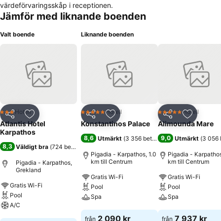
värdeförvaringsskåp i receptionen.
Jämför med liknande boenden
Valt boende
Liknande boenden
Hotell
Hotell
Hotell
3 Stjärnor
5 Stjärnor
5 Stjärnor
Dela
Lägg till i Mina Favoriter
Dela
Lägg till i Mina Favoriter
Dela
Lägg till
Atlantis Hotel
Konstantinos Palace
Alimounda Mare
Karpathos
8,6
9,0
Utmärkt
(
3 356 betyg
)
Utmärkt
(
3 056 
8,3
Väldigt bra
(
724 betyg
)
Pigadia - Karpathos, 1.0
Pigadia - Karpathos
km till Centrum
km till Centrum
Pigadia - Karpathos,
Grekland
Gratis Wi-Fi
Gratis Wi-Fi
Gratis Wi-Fi
Pool
Pool
Pool
Spa
Spa
A/C
Se priser
Se priser
2 090 kr
7 937 kr
från
från