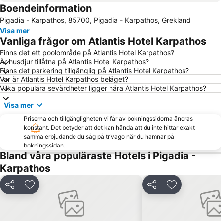
Boendeinformation
Pigadia - Karpathos, 85700, Pigadia - Karpathos, Grekland
Visa mer
Vanliga frågor om Atlantis Hotel Karpathos
Finns det ett poolområde på Atlantis Hotel Karpathos?
Är husdjur tillåtna på Atlantis Hotel Karpathos?
Finns det parkering tillgänglig på Atlantis Hotel Karpathos?
Var är Atlantis Hotel Karpathos beläget?
Vilka populära sevärdheter ligger nära Atlantis Hotel Karpathos?
Visa mer
Priserna och tillgängligheten vi får av bokningssidorna ändras
konstant. Det betyder att det kan hända att du inte hittar exakt
samma erbjudande du såg på trivago när du hamnar på
bokningssidan.
Bland våra populäraste Hotels i Pigadia -
Karpathos
Dela
Lägg till i Mina Favoriter
Dela
Lägg till i Mi