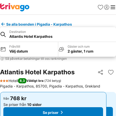
Favoriter
Logga 
Me
Se alla boenden i Pigadia - Karpathos
Destination
Atlantis Hotel Karpathos
Från/till
Gäster och rum
Välj datum
2 gäster, 1 rum
Så påverkar betalningar till oss rankningen
Atlantis Hotel Karpathos
Dela
Läg
Hotell
8,3
Väldigt bra
(
724 betyg
)
3 Stjärnor
Pigadia - Karpathos, 85700, Pigadia - Karpathos, Grekland
768 kr
768 kr
från
från
Se priser från
10 sidor
Se priser från
10 sidor
Se priser
Se priser