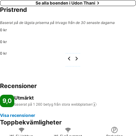
Se alla boenden i Udon Thani
Pristrend
Baserat på de lägsta priserna på trivago från de 30 senaste dagarna
0 kr
0 kr
0 kr
Recensioner
Utmärkt
9,0
baserat på 1 260 betyg från stora
webbplatser
Visa recensioner
Toppbekvämligheter