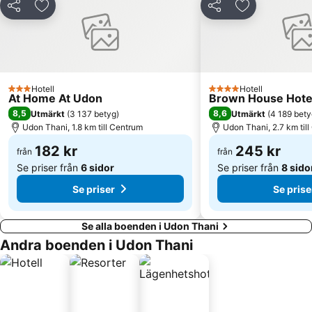
Dela
Lägg till i Mina Favoriter
Dela
Lägg till i Mi
Hotell
Hotell
3 Stjärnor
4 Stjärnor
At Home At Udon
Brown House Hote
8,5
8,6
Utmärkt
(
3 137 betyg
)
Utmärkt
(
4 189 bety
Udon Thani, 1.8 km till Centrum
Udon Thani, 2.7 km til
182 kr
245 kr
från
från
Se priser från
6 sidor
Se priser från
8 sido
Se priser
Se prise
Se alla boenden i Udon Thani
Andra boenden i Udon Thani