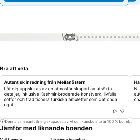
1 / 99
Bra att veta
Autentisk inredning från Mellanöstern
Ha
Låt dig uppslukas av en atmosfär skapad av utsökta
Nj
detaljer, inklusive Kashmir-broderade konstverk, livfulla
au
soffor och traditionella turkiska amuletter som det onda
ch
ögat.
Denna sammanfattning skapades av AI och kanske inte är 100 % korrekt.
Jämför med liknande boenden
Valt boende
Liknande boenden