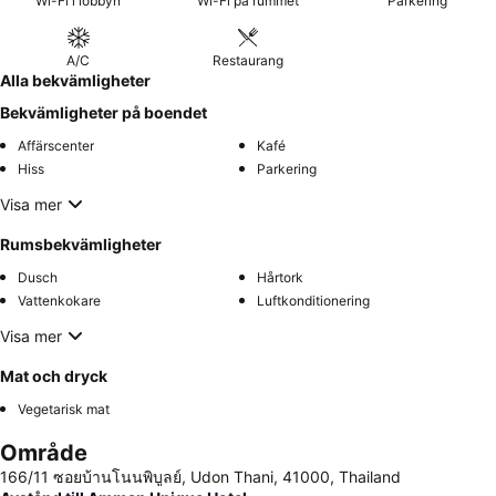
Wi-Fi i lobbyn
Wi-Fi på rummet
Parkering
A/C
Restaurang
Alla bekvämligheter
Bekvämligheter på boendet
Affärscenter
Kafé
Hiss
Parkering
Visa mer
Rumsbekvämligheter
Dusch
Hårtork
Vattenkokare
Luftkonditionering
Visa mer
Mat och dryck
Vegetarisk mat
Område
166/11 ซอยบ้านโนนพิบูลย์, Udon Thani, 41000, Thailand