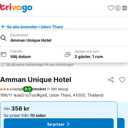
Favoriter
Logga 
Me
Se alla boenden i Udon Thani
Destination
Amman Unique Hotel
Från/till
Gäster och rum
Välj datum
2 gäster, 1 rum
Så påverkar betalningar till oss rankningen
Amman Unique Hotel
Dela
Läg
Hotell
9,0
Utmärkt
(
1 260 betyg
)
4 Stjärnor
166/11 ซอยบ้านโนนพิบูลย์, Udon Thani, 41000, Thailand
356 kr
356 kr
från
från
Se priser från
10 sidor
Se priser från
10 sidor
Se priser
Se priser