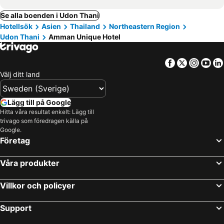
Se alla boenden i Udon Thani
Hotellsök
Asien
Thailand
Northeastern Region
Udon Thani
Amman Unique Hotel
Facebook
Twitter
Insta
Yo
Välj ditt land
Lägg till på Google
Hitta våra resultat enkelt: Lägg till
trivago som föredragen källa på
Google.
Företag
Våra produkter
Villkor och policyer
Support