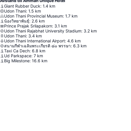
Avstånd till Amman Unique Hotel
Giant Rubber Duck
:
1.4
km
Udon Thani
:
1.5
km
Udon Thani Provincial Museum
:
1.7
km
น้องวิทยาพันธุ์
:
2.6
km
Prince Prajak Srilapakorn
:
3.1
km
Udon Thani Rajabhat University Stadium
:
3.2
km
Udon Thani
:
3.4
km
Udon Thani International Airport
:
4.6
km
สนามกีฬาเฉลิมพระเกียรติ ๘๐ พรรษา
:
6.3
km
Taxi Ca Dech
:
6.8
km
Ud Parkspace
:
7
km
Big Milestone
:
16.6
km