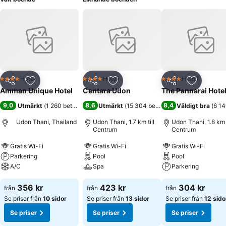
Hotell
Hotell
Hotell
4 Stjärnor
4 Stjärnor
4 Stjärnor
Dela
Lägg till i Mina Favoriter
Dela
Lägg till i Mina Favoriter
Dela
Lägg till
Amman Unique Hotel
Centara Udon
The Pannarai Hote
9,0
8,6
8,4
Utmärkt
(
1 260 betyg
)
Utmärkt
(
15 304 betyg
)
Väldigt bra
(
6 14
Udon Thani, Thailand
Udon Thani, 1.7 km till
Udon Thani, 1.8 km t
Centrum
Centrum
Gratis Wi-Fi
Gratis Wi-Fi
Gratis Wi-Fi
Parkering
Pool
Pool
A/C
Spa
Parkering
356 kr
423 kr
304 kr
från
från
från
Se priser från
10 sidor
Se priser från
13 sidor
Se priser från
12 sido
Se priser
Se priser
Se priser