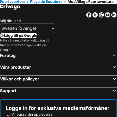
Fuerteventura
Playa de Esquinzo
AluaVillage Fuerteventura
Facebook
Twitter
Insta
Yo
Välj ditt land
Lägg till på Google
Hitta våra resultat enkelt: Lägg till
trivago som föredragen källa på
Google.
Företag
Våra produkter
Villkor och policyer
Support
Logga in för exklusiva medlemsförmåner
Anpassa din upplevelse