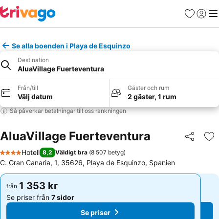
Favoriter
Logga 
Me
Se alla boenden i Playa de Esquinzo
Destination
AluaVillage Fuerteventura
Från/till
Gäster och rum
Välj datum
2 gäster, 1 rum
Så påverkar betalningar till oss rankningen
AluaVillage Fuerteventura
Dela
Läg
Hotell
8,2
Väldigt bra
(
8 507 betyg
)
4 Stjärnor
C. Gran Canaria, 1, 35626, Playa de Esquinzo, Spanien
1 353 kr
1 353 kr
från
från
Se priser från
7 sidor
Se priser från
7 sidor
Se priser
Se priser