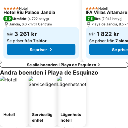
Hotell
Hotell
5 Stjärnor
4 Stjärnor
Hotel Riu Palace Jandia
IFA Villas Altamar
8,9
7,8
Utmärkt
(
4 722 betyg
)
Bra
(
7 941 betyg
)
Jandia, 6.0 km till Centrum
Playa de Jandia, 8.5 km
3 261 kr
1 822 kr
från
från
Se priser från
7 sidor
Se priser från
7 sido
Se priser
Se prise
Se alla boenden i Playa de Esquinzo
Andra boenden i Playa de Esquinzo
Hotell
Serviceläg
Lägenhets
enhet
hotell