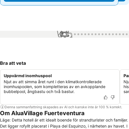
1 / 29
Bra att veta
Uppvärmd inomhuspool
Pa
Njut av att simma året runt i den klimatkontrollerade
Nj
inomhuspoolen, som kompletteras av en avkopplande
hi
bubbelpool, ångbastu och två bastur.
sa
Denna sammanfattning skapades av AI och kanske inte är 100 % korrekt.
Om AluaVillage Fuerteventura
Läge: Detta hotell är ett idealt boende för strandturister och familjer.
Det ligger rofyllt placerat i Playa del Esquinzo, i närheten av havet. I