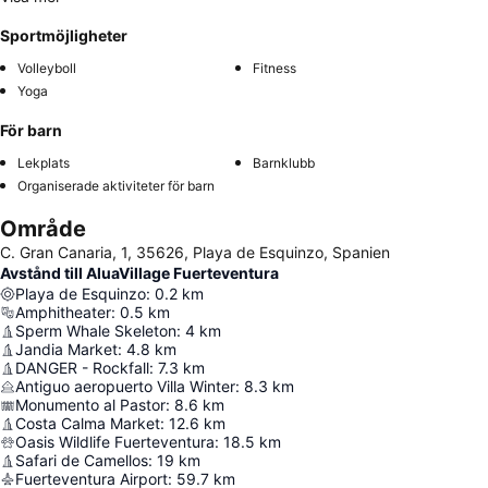
Sportmöjligheter
Volleyboll
Fitness
Yoga
För barn
Lekplats
Barnklubb
Organiserade aktiviteter för barn
Område
C. Gran Canaria, 1, 35626, Playa de Esquinzo, Spanien
Avstånd till AluaVillage Fuerteventura
Playa de Esquinzo
:
0.2
km
Amphitheater
:
0.5
km
Sperm Whale Skeleton
:
4
km
Jandia Market
:
4.8
km
DANGER - Rockfall
:
7.3
km
Antiguo aeropuerto Villa Winter
:
8.3
km
Monumento al Pastor
:
8.6
km
Costa Calma Market
:
12.6
km
Oasis Wildlife Fuerteventura
:
18.5
km
Safari de Camellos
:
19
km
Fuerteventura Airport
:
59.7
km