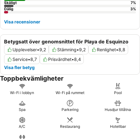
Skäligt
7
%
Dålig
3
%
Visa recensioner
Betygsatt över genomsnittet för Playa de Esquinzo
Upplevelser
•
9,2
Stämning
•
9,2
Renlighet
•
8,8
Service
•
8,7
Prisvärdhet
•
8,4
Visa fler betyg
Toppbekvämligheter
Wi-Fi i lobbyn
Wi-Fi på rummet
Pool
Spa
Parkering
Husdjur tillåtna
A/C
Restaurang
Hotellbar