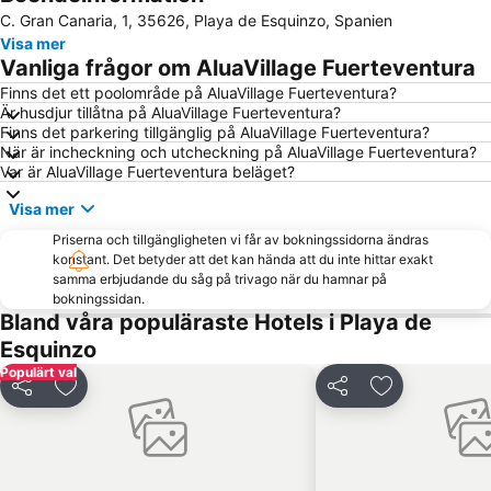
C. Gran Canaria, 1, 35626, Playa de Esquinzo, Spanien
Visa mer
Vanliga frågor om AluaVillage Fuerteventura
Finns det ett poolområde på AluaVillage Fuerteventura?
Är husdjur tillåtna på AluaVillage Fuerteventura?
Finns det parkering tillgänglig på AluaVillage Fuerteventura?
När är incheckning och utcheckning på AluaVillage Fuerteventura?
Var är AluaVillage Fuerteventura beläget?
Visa mer
Priserna och tillgängligheten vi får av bokningssidorna ändras
konstant. Det betyder att det kan hända att du inte hittar exakt
samma erbjudande du såg på trivago när du hamnar på
bokningssidan.
Bland våra populäraste Hotels i Playa de
Esquinzo
Populärt val
Dela
Lägg till i Mina Favoriter
Dela
Lägg till i Mi