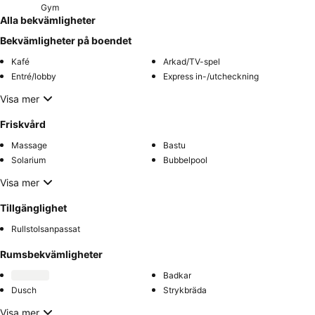
Gym
Alla bekvämligheter
Bekvämligheter på boendet
Kafé
Arkad/TV-spel
Entré/lobby
Express in-/utcheckning
Visa mer
Friskvård
Massage
Bastu
Solarium
Bubbelpool
Visa mer
Tillgänglighet
Rullstolsanpassat
Rumsbekvämligheter
Badkar
Dusch
Strykbräda
Visa mer