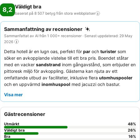
Väldigt bra
8,2
baserat på 8 507 betyg från stora
webbplatser
Sammanfattning av recensioner
Sammanfattat av AI från 1 000+ recensioner · Senast uppdaterad: 29 May
2026
Detta hotell är en lugn oas, perfekt för
par
och
turister
som
söker en avkopplande vistelse till ett bra pris. Boendet ståtar
med en vacker
sandstrand
inom gångavstånd, som erbjuder en
pittoresk miljö för avkoppling. Gästerna kan njuta av ett
omfattande utbud av faciliteter, inklusive flera
utomhuspooler
och en uppvärmd
inomhuspool
med jacuzzi och bastur.
Personalen får konsekvent beröm för sin
uppmärksamma och
Visa mer
vänliga natur
, vilket bidrar till en positiv gästupplevelse, med
buffén som ofta lyfts fram för sina varierande
temakvällar
. För
en förbättrad vistelse, överväg alternativet
My Favourite Club
Gästrecensioner
för exklusiva bekvämligheter och närmare tillgång till faciliteter.
Utmärkt
48
%
Väldigt bra
26
%
Bra
16
%