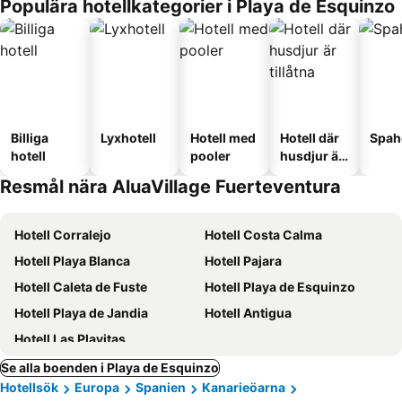
Populära hotellkategorier i Playa de Esquinzo
Billiga
Lyxhotell
Hotell med
Hotell där
Spah
hotell
pooler
husdjur är
tillåtna
Resmål nära AluaVillage Fuerteventura
Hotell Corralejo
Hotell Costa Calma
Hotell Playa Blanca
Hotell Pajara
Hotell Caleta de Fuste
Hotell Playa de Esquinzo
Hotell Playa de Jandia
Hotell Antigua
Hotell Las Playitas
Se alla boenden i Playa de Esquinzo
Hotellsök
Europa
Spanien
Kanarieöarna