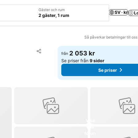
Gäster och rum
SV · kr
L
2 gäster, 1 rum
Så påverkar betalningar till os
Lägg till i Mina Favoriter
2 053 kr
från
Dela
Se priser från
9 sidor
Se priser