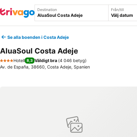
Destination
Från/till
Välj datum
Se alla boenden i Costa Adeje
AluaSoul Costa Adeje
Hotell
Väldigt bra
(
4 046 betyg
)
8,3
4 Stjärnor
Av. de España, 38660, Costa Adeje, Spanien