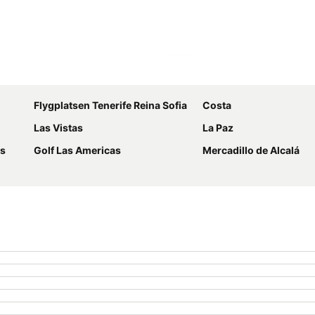
Förstora kartan
Flygplatsen Tenerife Reina Sofia
Costa
Las Vistas
La Paz
as
Golf Las Americas
Mercadillo de Alcalá