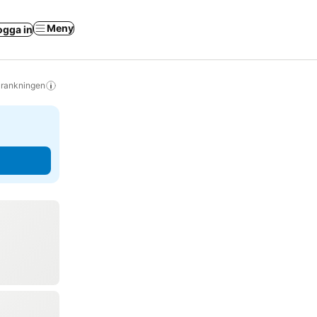
Meny
ogga in
s rankningen