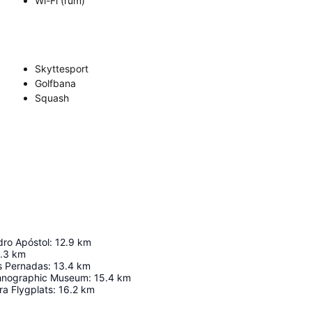
Wi-Fi (rum)
Skyttesport
Golfbana
Squash
dro Apóstol
:
12.9
km
.3
km
os Pernadas
:
13.4
km
thnographic Museum
:
15.4
km
ra Flygplats
:
16.2
km