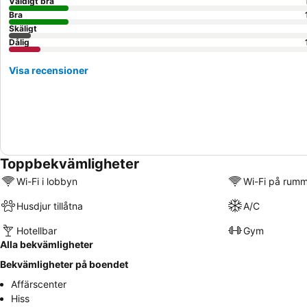
Väldigt bra
Bra
Skäligt
Dålig
Visa recensioner
Toppbekvämligheter
Wi-Fi i lobbyn
Wi-Fi på rum
Husdjur tillåtna
A/C
Hotellbar
Gym
Alla bekvämligheter
Bekvämligheter på boendet
Affärscenter
Hiss