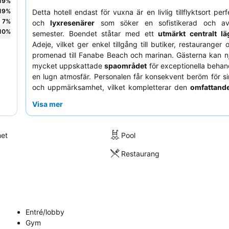
19
%
19
%
Detta hotell endast för vuxna är en livlig tillflyktsort per
7
%
och
lyxresenärer
som söker en sofistikerad och av
10
%
semester. Boendet ståtar med ett
utmärkt centralt lä
Adeje, vilket ger enkel tillgång till butiker, restauranger
promenad till Fanabe Beach och marinan. Gästerna kan n
mycket uppskattade
spaområdet
för exceptionella behan
en lugn atmosfär. Personalen får konsekvent beröm för si
och uppmärksamhet, vilket kompletterar den
omfattand
rankade frukostbuffén
. För en förbättrad upplevelse, 
Visa mer
uppgradera till
My Favourite Club
för exklusiv tillgång 
och en takterrass.
met
Pool
Restaurang
Entré/lobby
Gym