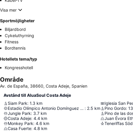
Kabel-TV
Visa mer
Sportmöjligheter
Biljardbord
Cykeluthyrning
Fitness
Bordtennis
Hotellets tema/typ
Kongresshotell
Område
Av. de España, 38660, Costa Adeje, Spanien
Avstånd till AluaSoul Costa Adeje
Siam Park
:
1.3
km
Iglesia San Pe
Estadio Olímpico Antonio Domínguez Alfonso
:
2.5
km
Pino Gordo
:
13
Jungle Park
:
3.7
km
Pino de las d
Costa Adeje
:
4.4
km
Juan Évora E
Monkey Park
:
4.6
km
Teneriffas Söd
Casa Fuerte
:
4.8
km