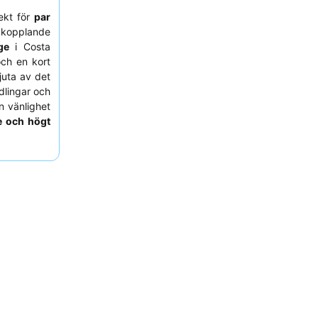
fekt för
par
kopplande
ge
i Costa
 och en kort
juta av det
dlingar och
n vänlighet
e och högt
överväg att
till loungen