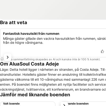
Bra att veta
Fantastisk havsutsikt från rummen
Många gäster gillade den vackra havsutsikten från rummen, särski
från de högre våningarna.
Denna sammanfattning skapades av AI och kanske inte är 100 % korrekt.
Om AluaSoul Costa Adeje
Läge: Detta hotell ligger i närheten av stranden, på Costa Adeje. Till
strandturister. Hotellets gäster finner en anslutning till kollektivtra
gästerna välkomna till ett 10-våningshus med sammanlagt 226 rum och
entren. På boendet finns möjligheten att nyttja faciliteter och servi
väckningstjänst, tvättservice, ett konferensrum, en brandvarnare och 
Jämför med liknande boenden
(gratis) kan gästerna lätt hålla kontakten med nära och kära. För par
luftkonditionering. I flertalet rum ses havsutsikten, vilket skapar 
Valt boende
Liknande boenden
nästa
med ett kassaskåp och en minibar. Här finns även ett minikylskåp och