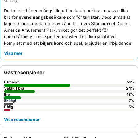
2026
Detta hotell är en mångsidig urban knutpunkt som passar lika
bra för
evenemangsbesökare
som för
turister
. Dess utmärkta
läge erbjuder direkt gångavstånd till Levi's Stadium och Great
America Amusement Park, vilket gör det perfekt för
underhållnings- och sportentusiaster. Den livliga lobbyn,
komplett med ett
biljardbord
och spel, erbjuder en inbjudande
social atmosfär. Gästerna berömmer konsekvent den
vänliga
Visa mer
och hjälpsamma personalen
, och restaurangen erbjuder ett
litet men tillräckligt urval för middag. För optimal utsikt och en
lugnare upplevelse bör gästerna be om ett rum som vetter bort
Gästrecensioner
från de närliggande tågspåren.
Utmärkt
51
%
Väldigt bra
24
%
Bra
13
%
Skäligt
7
%
Dålig
5
%
Visa recensioner