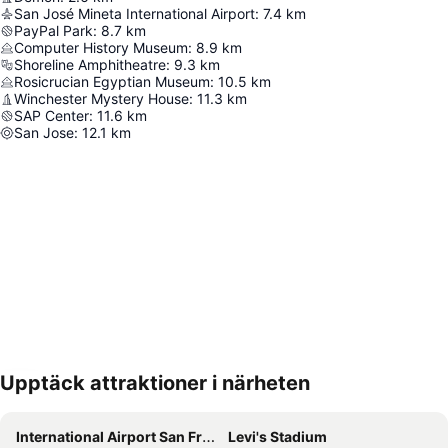
San José Mineta International Airport
:
7.4
km
PayPal Park
:
8.7
km
Computer History Museum
:
8.9
km
Shoreline Amphitheatre
:
9.3
km
Rosicrucian Egyptian Museum
:
10.5
km
Winchester Mystery House
:
11.3
km
SAP Center
:
11.6
km
San Jose
:
12.1
km
Upptäck attraktioner i närheten
Förstora kartan
International Airport San Francisco
Levi's Stadium