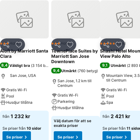
Hotell
Hotell
Hotell
3 Stjärnor
3 Stjärnor
5 Stjärnor
Dela
Lägg till i Mina Favoriter
Dela
Lägg till i Mina Favoriter
Dela
Lägg till
Aloft by Marriott Santa
TownePlace Suites by
Shashi Hotel Moun
Clara
Marriott San Jose
View Palo Alto
Downtown
8,4
9,1
Väldigt bra
(
3 154 betyg
)
Utmärkt
(
2 893 
9,4
Utmärkt
(
760 betyg
)
San Jose, USA
Mountain View, 3.
till Centrum
San Jose, 1.2 km till
Centrum
Gratis Wi-Fi
Gratis Wi-Fi
Gratis Wi-Fi
Pool
Pool
Parkering
Husdjur tillåtna
Spa
Husdjur tillåtna
Se priser
Se priser
1 232 kr
2 421 kr
från
från
Se priser
Välj datum för att se
exakta priser
Se priser från
10 sidor
Se priser från
11 sido
Se priser
Se priser
Se priser