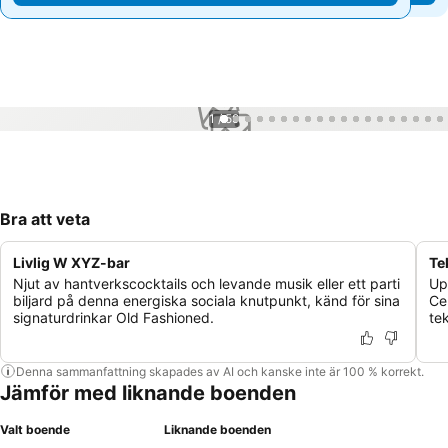
1 / 59
Bra att veta
Livlig W XYZ-bar
Te
Njut av hantverkscocktails och levande musik eller ett parti
Up
biljard på denna energiska sociala knutpunkt, känd för sina
Ce
signaturdrinkar Old Fashioned.
te
Denna sammanfattning skapades av AI och kanske inte är 100 % korrekt.
Jämför med liknande boenden
Valt boende
Liknande boenden