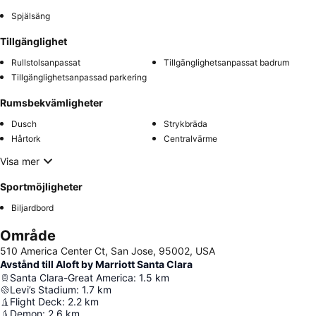
Spjälsäng
Tillgänglighet
Rullstolsanpassat
Tillgänglighetsanpassat badrum
Tillgänglighetsanpassad parkering
Rumsbekvämligheter
Dusch
Strykbräda
Hårtork
Centralvärme
Visa mer
Sportmöjligheter
Biljardbord
Område
510 America Center Ct, San Jose, 95002, USA
Avstånd till Aloft by Marriott Santa Clara
Santa Clara-Great America
:
1.5
km
Levi’s Stadium
:
1.7
km
Flight Deck
:
2.2
km
Demon
:
2.6
km