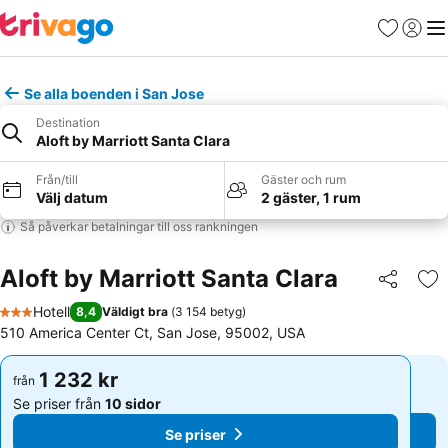
Favoriter
Logga 
Me
Se alla boenden i San Jose
Destination
Aloft by Marriott Santa Clara
Från/till
Gäster och rum
Välj datum
2 gäster, 1 rum
Så påverkar betalningar till oss rankningen
Aloft by Marriott Santa Clara
Dela
Läg
Hotell
8,4
Väldigt bra
(
3 154 betyg
)
3 Stjärnor
510 America Center Ct, San Jose, 95002, USA
1 232 kr
1 232 kr
från
från
Se priser från
10 sidor
Se priser från
10 sidor
Se priser
Se priser