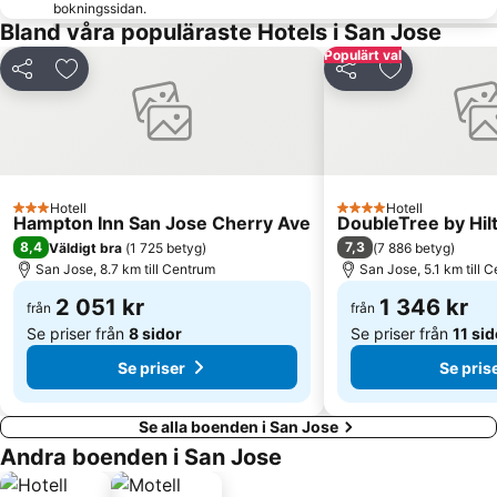
bokningssidan.
Bland våra populäraste Hotels i San Jose
Populärt val
Dela
Lägg till i Mina Favoriter
Dela
Lägg till i M
Hotell
Hotell
3 Stjärnor
4 Stjärnor
Hampton Inn San Jose Cherry Ave
DoubleTree by Hil
8,4
7,3
Väldigt bra
(
1 725 betyg
)
(
7 886 betyg
)
San Jose, 8.7 km till Centrum
San Jose, 5.1 km till 
2 051 kr
1 346 kr
från
från
Se priser från
8 sidor
Se priser från
11 sid
Se priser
Se pris
Se alla boenden i San Jose
Andra boenden i San Jose