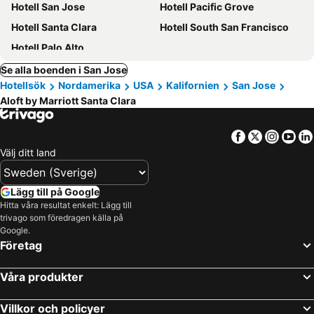
Hotell San Jose
Hotell Pacific Grove
Hotell Santa Clara
Hotell South San Francisco
Hotell Palo Alto
Se alla boenden i San Jose
Hotellsök
Nordamerika
USA
Kalifornien
San Jose
Aloft by Marriott Santa Clara
Facebook
Twitter
Insta
Yo
Välj ditt land
Lägg till på Google
Hitta våra resultat enkelt: Lägg till
trivago som föredragen källa på
Google.
Företag
Våra produkter
Villkor och policyer