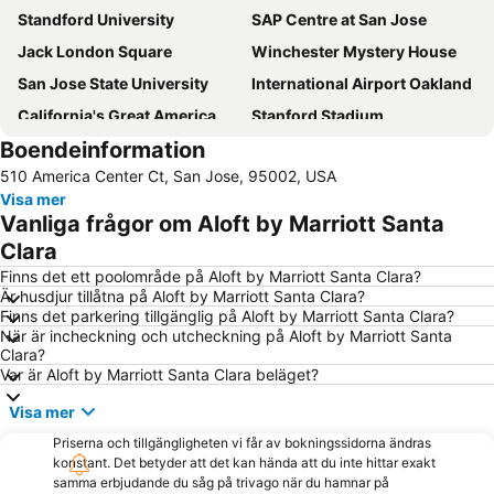
Standford University
SAP Centre at San Jose
Jack London Square
Winchester Mystery House
San Jose State University
International Airport Oakland
California's Great America
Stanford Stadium
Boendeinformation
Bayview-Hunters Point
510 America Center Ct, San Jose, 95002, USA
Visa mer
Vanliga frågor om Aloft by Marriott Santa
Clara
Finns det ett poolområde på Aloft by Marriott Santa Clara?
Är husdjur tillåtna på Aloft by Marriott Santa Clara?
Finns det parkering tillgänglig på Aloft by Marriott Santa Clara?
När är incheckning och utcheckning på Aloft by Marriott Santa
Clara?
Var är Aloft by Marriott Santa Clara beläget?
Visa mer
Priserna och tillgängligheten vi får av bokningssidorna ändras
konstant. Det betyder att det kan hända att du inte hittar exakt
samma erbjudande du såg på trivago när du hamnar på