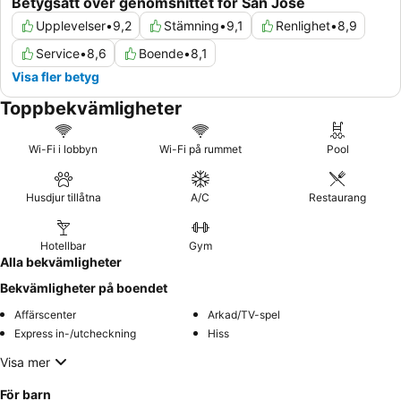
Betygsatt över genomsnittet för San Jose
Upplevelser
•
9,2
Stämning
•
9,1
Renlighet
•
8,9
Service
•
8,6
Boende
•
8,1
Visa fler betyg
Toppbekvämligheter
Wi-Fi i lobbyn
Wi-Fi på rummet
Pool
Husdjur tillåtna
A/C
Restaurang
Hotellbar
Gym
Alla bekvämligheter
Bekvämligheter på boendet
Affärscenter
Arkad/TV-spel
Express in-/utcheckning
Hiss
Visa mer
För barn