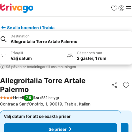
Favoriter
Logga 
Me
Se alla boenden i Trabia
Destination
Allegroitalia Torre Artale Palermo
Från/till
Gäster och rum
Välj datum
2 gäster, 1 rum
Så påverkar betalningar till oss rankningen
Allegroitalia Torre Artale
Palermo
Dela
Läg
Hotell
7,5
Bra
(
582 betyg
)
4 Stjärnor
Contrada Sant'Onofrio, 1, 90019, Trabia, Italien
Välj datum för att se exakta priser
Välj datum för att se exakta priser
Se priser
Se priser