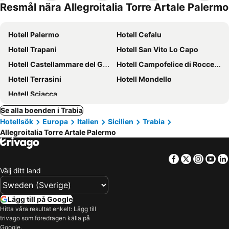
Resmål nära Allegroitalia Torre Artale Palermo
Hotell Palermo
Hotell Cefalu
Hotell Trapani
Hotell San Vito Lo Capo
Hotell Castellammare del Golfo
Hotell Campofelice di Roccella
Hotell Terrasini
Hotell Mondello
Hotell Sciacca
Se alla boenden i Trabia
Hotellsök
Europa
Italien
Sicilien
Trabia
Allegroitalia Torre Artale Palermo
Facebook
Twitter
Insta
Yo
Välj ditt land
Lägg till på Google
Hitta våra resultat enkelt: Lägg till
trivago som föredragen källa på
Google.