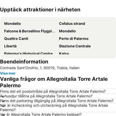
Upptäck attraktioner i närheten
Förstora kartan
Mondello
Cefalus strand
Falcone & Borsellino Flygplats
Mondello
Quattro Canti
Porto di Palermo
Libertà
Stazione Centrale
Palermo's Historical Centre
Kalsa
Boendeinformation
Teatro Politeama-Garibaldi
Cefalu Katedral
Contrada Sant'Onofrio, 1, 90019, Trabia, Italien
Mazzaforno
Cattedrale di Palermo
Visa mer
Spiaggia Caldura
Palazzo dei Normanni
Vanliga frågor om Allegroitalia Torre Artale
Teatro Massimo
Viale della Libertà
Palermo
La Loggia
Albergaria
Finns det ett poolområde på Allegroitalia Torre Artale Palermo?
Är husdjur tillåtna på Allegroitalia Torre Artale Palermo?
Cappella Palatina
Spiaggia Settefrati
Finns det parkering tillgänglig på Allegroitalia Torre Artale Palermo?
När är incheckning och utcheckning på Allegroitalia Torre Artale
Spiaggia di Sferracavallo
Foro Italico
Palermo?
Villa Trabia
Castello Utveggio
Var är Allegroitalia Torre Artale Palermo beläget?