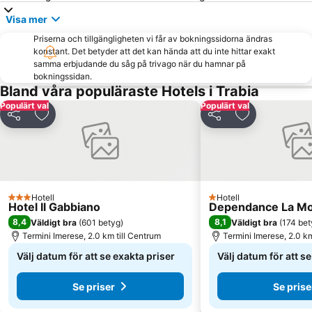
Spiaggia Sant´Ambrogio
Sferracavallo
Visa mer
La Rocca
Priserna och tillgängligheten vi får av bokningssidorna ändras
konstant. Det betyder att det kan hända att du inte hittar exakt
samma erbjudande du såg på trivago när du hamnar på
bokningssidan.
Bland våra populäraste Hotels i Trabia
Populärt val
Populärt val
Dela
Lägg till i Mina Favoriter
Dela
Lägg till i Mi
Hotell
Hotell
3 Stjärnor
1 Stjärnor
Hotel Il Gabbiano
Dependance La Mo
8,4
8,1
Väldigt bra
(
601 betyg
)
Väldigt bra
(
174 bet
Termini Imerese, 2.0 km till Centrum
Termini Imerese, 2.0 km
Välj datum för att se exakta priser
Välj datum för att s
Se priser
Se prise