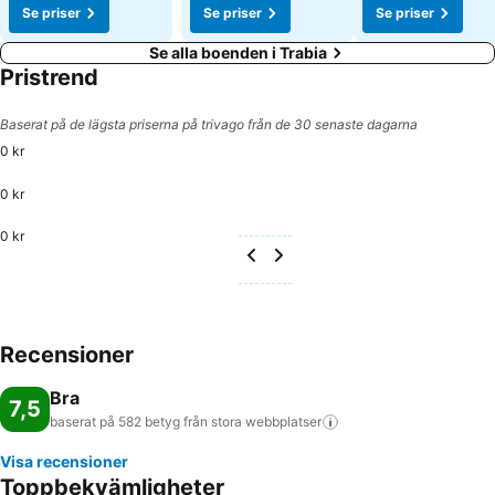
Se priser
Se priser
Se priser
Se alla boenden i Trabia
Pristrend
Baserat på de lägsta priserna på trivago från de 30 senaste dagarna
0 kr
0 kr
0 kr
Recensioner
Bra
7,5
baserat på 582 betyg från stora
webbplatser
Visa recensioner
Toppbekvämligheter