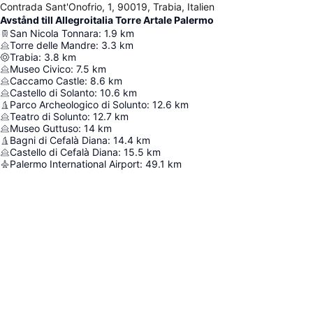
Contrada Sant'Onofrio, 1, 90019, Trabia, Italien
Avstånd till Allegroitalia Torre Artale Palermo
San Nicola Tonnara
:
1.9
km
Torre delle Mandre
:
3.3
km
Trabia
:
3.8
km
Museo Civico
:
7.5
km
Caccamo Castle
:
8.6
km
Castello di Solanto
:
10.6
km
Parco Archeologico di Solunto
:
12.6
km
Teatro di Solunto
:
12.7
km
Museo Guttuso
:
14
km
Bagni di Cefalà Diana
:
14.4
km
Castello di Cefalà Diana
:
15.5
km
Palermo International Airport
:
49.1
km