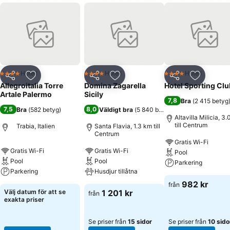
Hotell
Hotell
Hotell
4 Stjärnor
4 Stjärnor
4 Stjärnor
Dela
Lägg till i Mina Favoriter
Dela
Lägg till i Mina Favoriter
Dela
Lägg till
Allegroitalia Torre
Domina Zagarella
Hotel Sporting Clu
Artale Palermo
Sicily
7,8
Bra
(
2 415 betyg
7,5
8,0
Bra
(
582 betyg
)
Väldigt bra
(
5 840 betyg
)
Altavilla Milicia, 3
till Centrum
Trabia, Italien
Santa Flavia, 1.3 km till
Centrum
Gratis Wi-Fi
Gratis Wi-Fi
Gratis Wi-Fi
Pool
Pool
Pool
Parkering
Parkering
Husdjur tillåtna
982 kr
från
Välj datum för att se
1 201 kr
från
exakta priser
Se priser från
15 sidor
Se priser från
10 sido