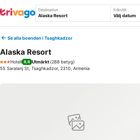
Destination
Från/till
Välj datum
Se alla boenden i Tsaghkadzor
Alaska Resort
Hotell
Utmärkt
(
288 betyg
)
8,6
3 Stjärnor
55 Saralanj St, Tsaghkadzor, 2310, Armenia