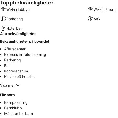
Toppbekvämligheter
Wi-Fi i lobbyn
Wi-Fi på rum
Parkering
A/C
Hotellbar
Alla bekvämligheter
Bekvämligheter på boendet
Affärscenter
Express in-/utcheckning
Parkering
Bar
Konferensrum
Kasino på hotellet
Visa mer
För barn
Barnpassning
Barnklubb
Måltider för barn