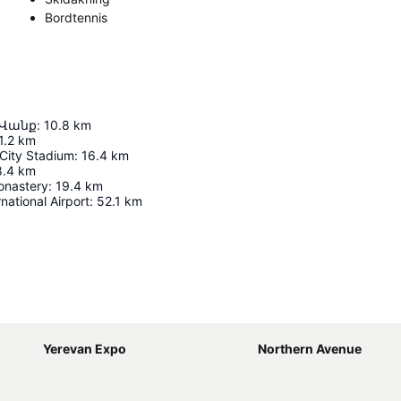
Bordtennis
 Վանք
:
10.8
km
1.2
km
City Stadium
:
16.4
km
8.4
km
onastery
:
19.4
km
national Airport
:
52.1
km
Förstora kartan
Yerevan Expo
Northern Avenue