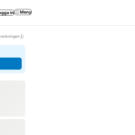
Meny
ogga in
s rankningen