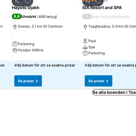
riter
Lägg till i Mina Favoriter
Lägg till i Mina Fa
Hotell
Hotell
5 Stjärnor
Dela
Dela
Hayots Ojakh
SIA Resort and SPA
8,6
/
Utmärkt
(
468 betyg
)
Inget betyg tillgängligt
um
Sewan, 2.1 km till Centrum
Tsaghkadzor, 0.9 km till Ce
Pool
Parkering
Spa
Husdjur tillåtna
Parkering
ser
Välj datum för att se exakta priser
Välj datum för att se exakta 
Se priser
Se priser
Se alla boenden i T