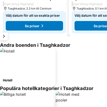
/
/
Inget betyg tillgängligt
Inget betyg tillgängligt
Tsaghkadzor, 2.3 km till Centrum
Tsaghkadzor, 0.1 km ti
Välj datum för att se exakta priser
Välj datum för att s
Se priser
Se prise
Andra boenden i Tsaghkadzor
Hotell
Populära hotellkategorier i Tsaghkadzor