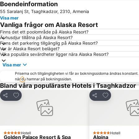
Boendeinformation
55 Saralanj St, Tsaghkadzor, 2310, Armenia
Visa mer
Vanliga frågor om Alaska Resort
Finns det ett poolområde på Alaska Resort?
Är husdjur tillåtna på Alaska Resort?
Finns det parkering tillgänglig på Alaska Resort?
Var är Alaska Resort beläget?
Vilka populära sevärdheter ligger nära Alaska Resort?
Visa mer
Priserna och tillgängligheten vi får av bokningssidorna ändras konstant
när du hamnar på bokningssidan.
Bland våra populäraste Hotels i Tsaghkadzor
Lägg till i Mina Favoriter
Lägg till i Mina
Dela
Dela
Hotell
Hotell
5 Stjärnor
5 Stjärnor
Golden Palace Resort & Spa
Alpina