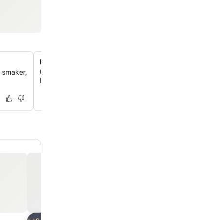
Rymliga stugor för familjer
a smaker,
Upplev en bekväm vistelse i välutrustade stugor med tr
badrum, ett kök och ett vardagsrum – perfekt för dig och