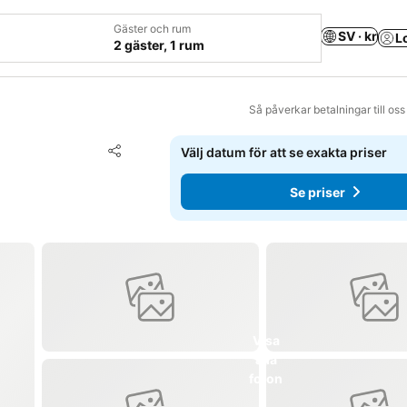
Gäster och rum
SV · kr
L
2 gäster, 1 rum
Så påverkar betalningar till os
Lägg till i Mina Favoriter
Välj datum för att se exakta priser
Dela
Se priser