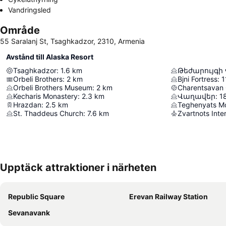
Vandringsled
Område
55 Saralanj St, Tsaghkadzor, 2310, Armenia
Avstånd till Alaska Resort
Tsaghkadzor
:
1.6
km
Թեժարույգի
Orbeli Brothers
:
2
km
Bjni Fortress
:
1
Orbeli Brothers Museum
:
2
km
Charentsavan 
Kecharis Monastery
:
2.3
km
Վաղավեր
:
1
Hrazdan
:
2.5
km
Teghenyats M
St. Thaddeus Church
:
7.6
km
Zvartnots Inter
Upptäck attraktioner i närheten
Republic Square
Erevan Railway Station
Sevanavank