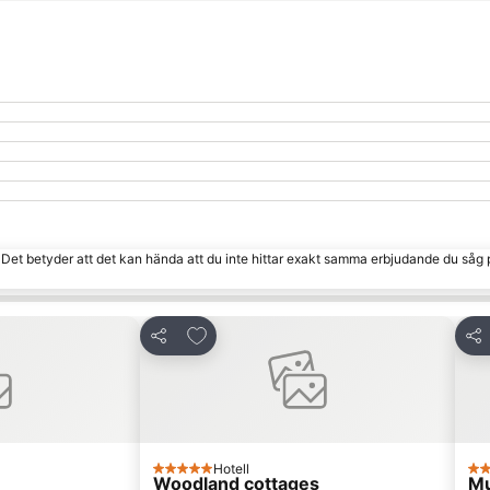
. Det betyder att det kan hända att du inte hittar exakt samma erbjudande du såg 
 Favoriter
Lägg till i Mina Favoriter
Dela
Del
Hotell
5 Stjärnor
5 S
Woodland cottages
Mu