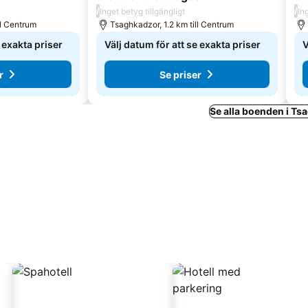
/
/
Inget betyg tillgängligt
In
ll Centrum
Tsaghkadzor, 1.2 km till Centrum
e exakta priser
Välj datum för att se exakta priser
V
r
Se priser
Se alla boenden i T