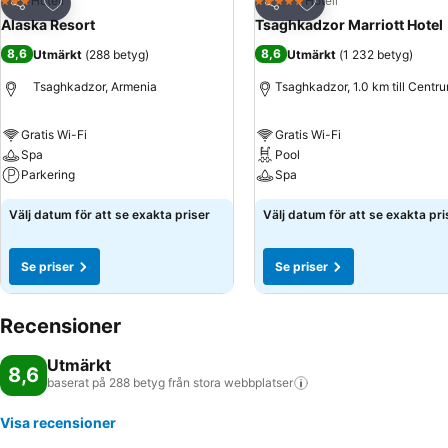
Lägg till i Mina Favoriter
Lägg till i Mina Favo
Hotell
Hotell
3 Stjärnor
5 Stjärnor
Dela
Dela
Alaska Resort
Tsaghkadzor Marriott Hotel
8,6
8,6
Utmärkt
(
288 betyg
)
Utmärkt
(
1 232 betyg
)
Tsaghkadzor, Armenia
Tsaghkadzor, 1.0 km till Centr
Gratis Wi-Fi
Gratis Wi-Fi
Spa
Pool
Parkering
Spa
Välj datum för att se exakta priser
Välj datum för att se exakta pri
Se priser
Se priser
Recensioner
Utmärkt
8,6
baserat på 288 betyg från stora
webbplatser
Visa recensioner