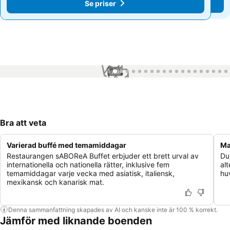
Se priser
Se priser
1 / 67
Bra att veta
Varierad buffé med temamiddagar
Ma
Restaurangen sABOReA Buffet erbjuder ett brett urval av
Du
internationella och nationella rätter, inklusive fem
al
temamiddagar varje vecka med asiatisk, italiensk,
hu
mexikansk och kanarisk mat.
Denna sammanfattning skapades av AI och kanske inte är 100 % korrekt.
Jämför med liknande boenden