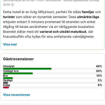
Sammanfattat av AI från 1 000+ recensioner · Senast uppdaterad: 29 May
2026
Detta hotell är en livlig tillflyktsort, perfekt för både
familjer
och
turister
som söker en dynamisk semester. Dess
utmärkta läge
erbjuder enbart 5 minuters promenad till stranden och enkel
tillgång till lokala sevärdheter via en närliggande busstation.
Boendet ståtar med ett
varierat och utsökt matutbud
, där
frukostbuffén ofta hyllas för sina omfattande valmöjligheter.
Gästerna framhäver konsekvent den
vänliga och
Visa mer
uppmärksamma personalen
, särskilt det engagerande
animationsteamet. För en lugnare upplevelse, överväg att be om
ett rum mot trädgården.
Gästrecensioner
Utmärkt
49
%
Väldigt bra
30
%
Bra
10
%
Skäligt
5
%
Dålig
6
%
Visa recensioner