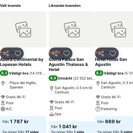
Valt boende
Liknande boenden
Hotell
Hotell
Hotell
3 Stjärnor
4 Stjärnor
3 Stjärnor
Dela
Lägg till i Mina Favoriter
Dela
Lägg till i Mina Favoriter
Dela
Lägg till
Abora Continental by
Gloria Palace San
Hotel Folias San
Lopesan Hotels
Agustín Thalasso &
Agustín
Hotel
8,3
8,2
Väldigt bra
(
14 519 betyg
)
Väldigt bra
(
5 70
8,6
Utmärkt
(
22 552 betyg
)
Playa del Inglés,
San Agustín, 0.3 km 
Spanien
Centrum
San Agustín, 0.5 km till
Centrum
Gratis Wi-Fi
Gratis Wi-Fi
Gratis Wi-Fi
Pool
Pool
Pool
A/C
Parkering
Spa
1 787 kr
669 kr
från
från
1 041 kr
från
Se priser från
17 sidor
Se priser från
1 sida
Se priser från
3 sidor