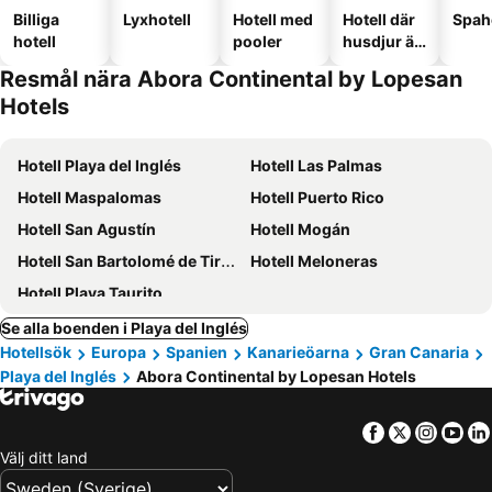
Billiga
Lyxhotell
Hotell med
Hotell där
Spah
hotell
pooler
husdjur är
tillåtna
Resmål nära Abora Continental by Lopesan
Hotels
Hotell Playa del Inglés
Hotell Las Palmas
Hotell Maspalomas
Hotell Puerto Rico
Hotell San Agustín
Hotell Mogán
Hotell San Bartolomé de Tirajana
Hotell Meloneras
Hotell Playa Taurito
Se alla boenden i Playa del Inglés
Hotellsök
Europa
Spanien
Kanarieöarna
Gran Canaria
Playa del Inglés
Abora Continental by Lopesan Hotels
Facebook
Twitter
Insta
Yo
Välj ditt land