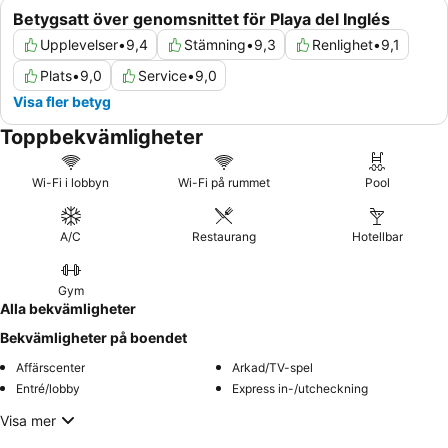
Betygsatt över genomsnittet för Playa del Inglés
Upplevelser
•
9,4
Stämning
•
9,3
Renlighet
•
9,1
Plats
•
9,0
Service
•
9,0
Visa fler betyg
Toppbekvämligheter
Wi-Fi i lobbyn
Wi-Fi på rummet
Pool
A/C
Restaurang
Hotellbar
Gym
Alla bekvämligheter
Bekvämligheter på boendet
Affärscenter
Arkad/TV-spel
Entré/lobby
Express in-/utcheckning
Visa mer