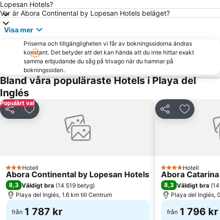
Faro de Maspalomas
Puerto de Arguineguin
Lopesan Hotels?
Var är Abora Continental by Lopesan Hotels beläget?
Talasoterapia Canarias San Agustín
Sanddynerna i Maspalomas
Visa mer
Lago Taurito Oasis
Paseo De Las Canteras
Priserna och tillgängligheten vi får av bokningssidorna ändras
Shopping Center Meloneras Playa
Arinaga
konstant. Det betyder att det kan hända att du inte hittar exakt
Las Palmeras Golf Sport Urban Resort
Carnaval de Las Palmas de Gran Canaria
samma erbjudande du såg på trivago när du hamnar på
bokningssidan.
Playa de las Burras
Las Burras-Puerto Chico
Bland våra populäraste Hotels i Playa del
Puerto de las Nieves
Paseo por la playa de Las Canteras
Inglés
Paseo por la playa de Las Alcaravaneras
Puerto de Las Palmas
Populärt val
Dela
Lägg till i Mina Favoriter
Dela
Lägg till 
Gay Pride
Triana
Pasito Blanco
Spa Corallium Costa Meloneras
Port of San Juan
Plaza de Canarias
Ermita de San Antonio Abad
Centro Comercial Las Ramblas Centro
Hotell
Hotell
3 Stjärnor
4 Stjärnor
Abora Continental by Lopesan Hotels
Abora Catarina
Zona Comercial Calle Triana
Centro Comercial Las Arenas
8,3
8,3
Väldigt bra
(
14 519 betyg
)
Väldigt bra
(
14
Playa del Inglés, 1.6 km till Centrum
Playa del Inglés, 
1 787 kr
1 796 kr
från
från