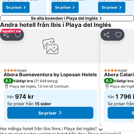
Se priser
Se priser
Se priser
Se alla boenden i Playa del Inglés
Andra hotell från Ibis i Playa del Inglés
Populärt val
Dela
Lägg till i Mina Favoriter
Dela
Lägg ti
Hotell
Hotell
4 Stjärnor
4 Stjärnor
Abora Buenaventura by Lopesan Hotels
Abora Catar
8,2
8,3
Väldigt bra
(
21 648 betyg
)
Väldigt bra
Playa del Inglés, 1.0 km till Centrum
Playa del Ingl
974 kr
1 796 
från
från
Se priser från
15 sidor
Se priser frå
Se priser
S
Vanliga frågor om Playa del Inglés
Hur många hotell från Ibis finns i Playa del Inglés?
Hur mycket kostar vanligtvis hotell från Ibis i Playa del Inglés?