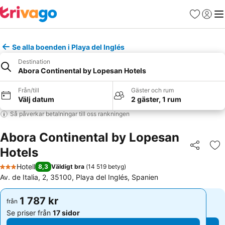
Favoriter
Logga 
Me
Se alla boenden i Playa del Inglés
Destination
Abora Continental by Lopesan Hotels
Från/till
Gäster och rum
Välj datum
2 gäster, 1 rum
Så påverkar betalningar till oss rankningen
Abora Continental by Lopesan
Hotels
Dela
Läg
Hotell
8,3
Väldigt bra
(
14 519 betyg
)
3 Stjärnor
Av. de Italia, 2, 35100, Playa del Inglés, Spanien
1 787 kr
1 787 kr
från
från
Se priser från
17 sidor
Se priser från
17 sidor