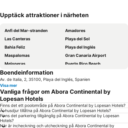
Upptäck attraktioner i närheten
Förstora kartan
Anfi del Mar-stranden
Amadores
Las Canteras
Playa del Sol
Bahia Feliz
Playa del Inglés
Maspalomas
Gran Canaria Airport
Meloneras
Puerto Rico Beach
Boendeinformation
Aeropuerto Internacional de Gran Canaria
Yumbo centrum
Av. de Italia, 2, 35100, Playa del Inglés, Spanien
Playa de Mogán
Playa de San Agustín
Visa mer
Taurito
Puerto de Mogan
Vanliga frågor om Abora Continental by
Vegueta
Gran Casino Costa Meloneras
Lopesan Hotels
Puerto de Mogán
Parque Santa Catalina
Finns det ett poolområde på Abora Continental by Lopesan Hotels?
Är husdjur tillåtna på Abora Continental by Lopesan Hotels?
Arguineguín
Las Palmas
Finns det parkering tillgänglig på Abora Continental by Lopesan
Hotels?
Maspalomas Golf
Rimini
När är incheckning och utcheckning på Abora Continental by