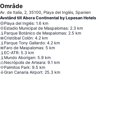
Område
Av. de Italia, 2, 35100, Playa del Inglés, Spanien
Avstånd till Abora Continental by Lopesan Hotels
Playa del Inglés
:
1.6
km
Estadio Municipal de Maspalomas
:
2.3
km
Parque Botánico de Maspalomas
:
2.5
km
Cristóbal Colón
:
4.2
km
Parque Tony Gallardo
:
4.2
km
Faro de Maspalomas
:
5
km
EC-ATR
:
5.3
km
Mundo Aborigen
:
5.9
km
Necrópolis de Arteara
:
9.1
km
Palmitos Park
:
9.5
km
Gran Canaria Airport
:
25.3
km