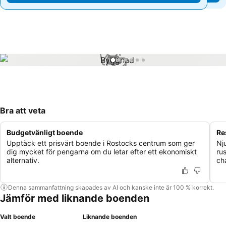
1 / 6
Bra att veta
Budgetvänligt boende
Re
Upptäck ett prisvärt boende i Rostocks centrum som ger
Nj
dig mycket för pengarna om du letar efter ett ekonomiskt
ru
alternativ.
ch
Denna sammanfattning skapades av AI och kanske inte är 100 % korrekt.
Jämför med liknande boenden
Valt boende
Liknande boenden