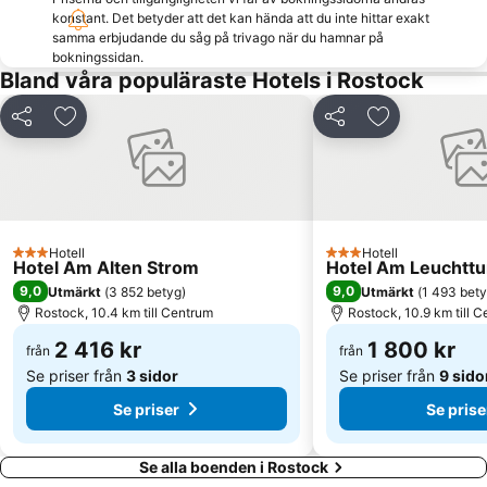
Stadthalle Rostock
Dierkow-Neu
konstant. Det betyder att det kan hända att du inte hittar exakt
Hinrichsdorf
Hafen Kühlungsborn
samma erbjudande du såg på trivago när du hamnar på
bokningssidan.
Strand
Universitätshauptgebäude Rostock
Bland våra populäraste Hotels i Rostock
Gehlsdorf
Schmarl
Dela
Lägg till i Mina Favoriter
Dela
Lägg till i Mi
Bad Doberan
Rostock-Laage Airport
Ostseebad Kühlungsborn
Schloss Güstrow
Stralsund-Barth Airport
Seestern
Hotell
Hotell
3 Stjärnor
3 Stjärnor
Hotel Am Alten Strom
Hotel Am Leuchtt
9,0
9,0
Utmärkt
(
3 852 betyg
)
Utmärkt
(
1 493 bet
Rostock, 10.4 km till Centrum
Rostock, 10.9 km till 
2 416 kr
1 800 kr
från
från
Se priser från
3 sidor
Se priser från
9 sido
Se priser
Se prise
Se alla boenden i Rostock