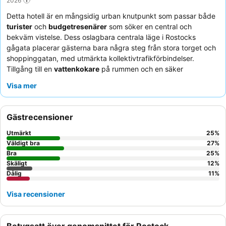
Detta hotell är en mångsidig urban knutpunkt som passar både
turister
och
budgetresenärer
som söker en central och
bekväm vistelse. Dess oslagbara centrala läge i Rostocks
gågata placerar gästerna bara några steg från stora torget och
shoppinggatan, med utmärkta kollektivtrafikförbindelser.
Tillgång till en
vattenkokare
på rummen och en säker
cykelkällare
är viktiga bekvämligheter, även om den senares
Visa mer
smala trappa är bättre lämpad för lättare cyklar. Gästerna
berömmer konsekvent den
snabba, professionella och vänliga
kommunikationen
från gästserviceteamet och kvaliteten på
Gästrecensioner
frukosten som serveras utanför hotellet. För en tystare
upplevelse bör gäster be om ett rum som vetter mot
Utmärkt
25
%
innergården.
Väldigt bra
27
%
Bra
25
%
Skäligt
12
%
Dålig
11
%
Visa recensioner