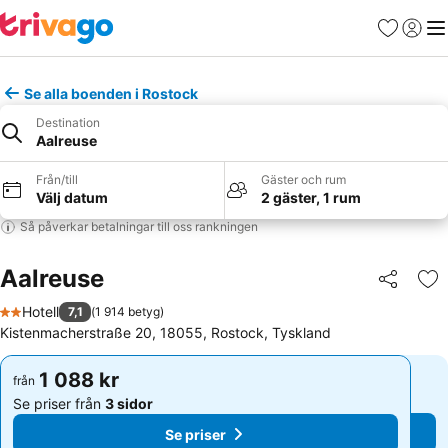
Favoriter
Logga 
Me
Se alla boenden i Rostock
Destination
Aalreuse
Från/till
Gäster och rum
Välj datum
2 gäster, 1 rum
Så påverkar betalningar till oss rankningen
Aalreuse
Dela
Läg
Hotell
7,1
(
1 914 betyg
)
2 Stjärnor
Kistenmacherstraße 20, 18055, Rostock, Tyskland
1 088 kr
1 088 kr
från
från
Se priser från
3 sidor
Se priser från
3 sidor
Se priser
Se priser