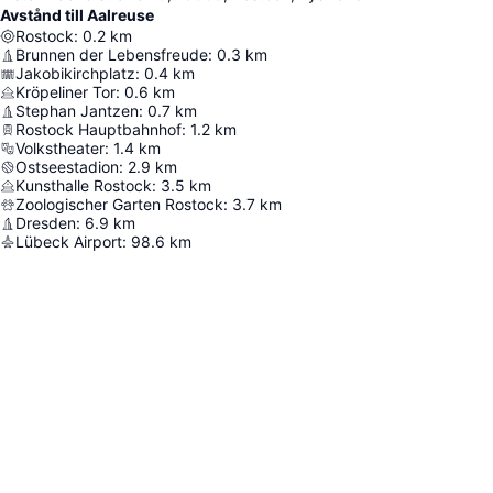
Avstånd till Aalreuse
Rostock
:
0.2
km
Brunnen der Lebensfreude
:
0.3
km
Jakobikirchplatz
:
0.4
km
Kröpeliner Tor
:
0.6
km
Stephan Jantzen
:
0.7
km
Rostock Hauptbahnhof
:
1.2
km
Volkstheater
:
1.4
km
Ostseestadion
:
2.9
km
Kunsthalle Rostock
:
3.5
km
Zoologischer Garten Rostock
:
3.7
km
Dresden
:
6.9
km
Lübeck Airport
:
98.6
km