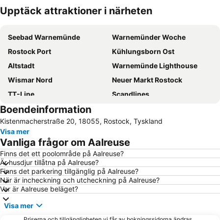
Upptäck attraktioner i närheten
Förstora kartan
Seebad Warnemünde
Warnemünder Woche
Rostock Port
Kühlungsborn Ost
Altstadt
Warnemünde Lighthouse
Wismar Nord
Neuer Markt Rostock
TT-Line
Scandlines
Boendeinformation
Stadtmitte
Strandpromenade Kühlungsborn
Kistenmacherstraße 20, 18055, Rostock, Tyskland
Strand
Bahnhof Rostock
Visa mer
Fähranleger Warnemünde
Heiligendamm
Vanliga frågor om Aalreuse
Kröpeliner Tor
Bahnhof Warnemünde
Finns det ett poolområde på Aalreuse?
Är husdjur tillåtna på Aalreuse?
Warnemünder Umgang
Bergring Teterow
Finns det parkering tillgänglig på Aalreuse?
Ostseebad Prerow Nordstrand
Rostock Zoo
När är incheckning och utcheckning på Aalreuse?
Var är Aalreuse beläget?
Markgrafenheide
Alter Hafen
Visa mer
Rathaus Rostock
HanseMesse Rostock
Priserna och tillgängligheten vi får av bokningssidorna ändras