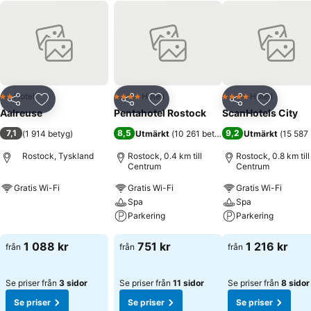
Hotell
Hotell
Hotell
2 Stjärnor
4 Stjärnor
4 Stjärnor
Dela
Lägg till i Mina Favoriter
Dela
Lägg till i Mina Favoriter
Dela
Lägg till
Aalreuse
Pentahotel Rostock
ScanHotels City
7,1
8,5
9,2
(
1 914 betyg
)
Utmärkt
(
10 261 betyg
)
Utmärkt
(
15 587
Rostock, Tyskland
Rostock, 0.4 km till
Rostock, 0.8 km till
Centrum
Centrum
Gratis Wi-Fi
Gratis Wi-Fi
Gratis Wi-Fi
Spa
Spa
Se priser
Parkering
Parkering
Se priser
Se priser
1 088 kr
751 kr
1 216 kr
från
från
från
Se priser från
3 sidor
Se priser från
11 sidor
Se priser från
8 sidor
Se priser
Se priser
Se priser