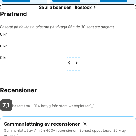
Se alla boenden i Rostock
Pristrend
Baserat på de lägsta priserna på trivago från de 30 senaste dagarna
0 kr
0 kr
0 kr
Recensioner
7,1
baserat på 1 914 betyg från stora
webbplatser
Sammanfattning av recensioner
Sammanfattat av AI från 400+ recensioner · Senast uppdaterad: 29 May
2026