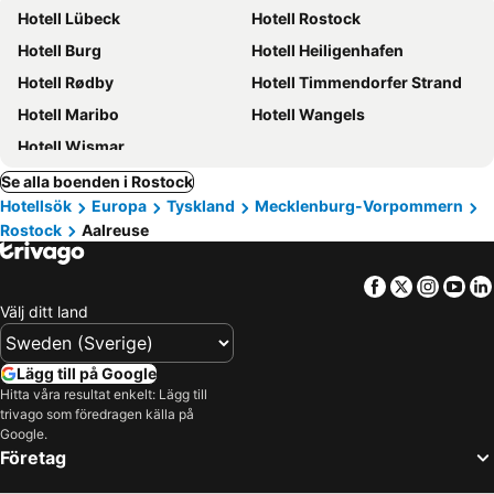
Hotell Lübeck
Hotell Rostock
Hotell Burg
Hotell Heiligenhafen
Hotell Rødby
Hotell Timmendorfer Strand
Hotell Maribo
Hotell Wangels
Hotell Wismar
Se alla boenden i Rostock
Hotellsök
Europa
Tyskland
Mecklenburg-Vorpommern
Rostock
Aalreuse
Facebook
Twitter
Insta
Yo
Välj ditt land
Lägg till på Google
Hitta våra resultat enkelt: Lägg till
trivago som föredragen källa på
Google.
Företag