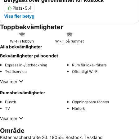
Betygsatt över genomsnittet för Rostock
Plats
•
9,4
Visa fler betyg
Toppbekvämligheter
Wi-Fi i lobbyn
Wi-Fi på rummet
Alla bekvämligheter
Bekvämligheter på boendet
Express in-/utcheckning
Rum för icke-rökare
Tvättservice
Offentligt Wi-Fi
Visa mer
Rumsbekvämligheter
Dusch
Öppningsbara fönster
TV
Hårtork
Visa mer
Område
Kistenmacherstraße 20, 18055, Rostock, Tyskland