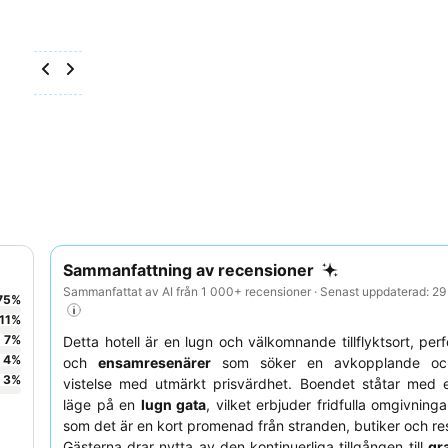
Sammanfattning av recensioner
Sammanfattat av AI från 1 000+ recensioner · Senast uppdaterad: 2
75
%
11
%
7
%
Detta hotell är en lugn och välkomnande tillflyktsort, per
4
%
och
ensamresenärer
som söker en avkopplande o
3
%
vistelse med utmärkt prisvärdhet. Boendet ståtar med e
läge på en
lugn gata
, vilket erbjuder fridfulla omgivning
som det är en kort promenad från stranden, butiker och re
Gästerna drar nytta av den kontinuerliga tillgången till
gra