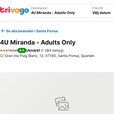
Destination
Från/till
Välj datum
Se alla boenden i Santa Ponsa
4U Miranda - Adults Only
Hotell
Utmärkt
(
1 284 betyg
)
8,5
3 Stjärnor
C/ Gran Via Puig Blanc, 12, 07180, Santa Ponsa, Spanien