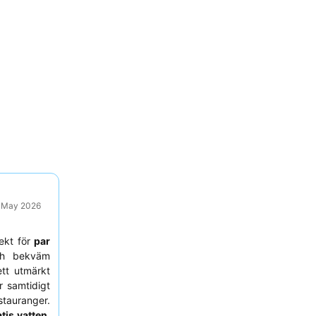
9 May 2026
fekt för
par
ch bekväm
tt utmärkt
ar samtidigt
stauranger.
tis vatten,