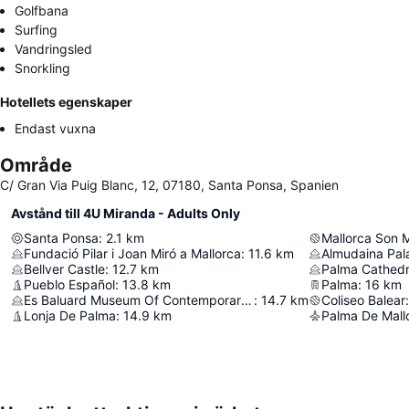
Golfbana
Surfing
Vandringsled
Snorkling
Hotellets egenskaper
Endast vuxna
Område
C/ Gran Via Puig Blanc, 12, 07180, Santa Ponsa, Spanien
Avstånd till 4U Miranda - Adults Only
Santa Ponsa
:
2.1
km
Mallorca Son 
Fundació Pilar i Joan Miró a Mallorca
:
11.6
km
Almudaina Pal
Bellver Castle
:
12.7
km
Palma Cathedr
Pueblo Español
:
13.8
km
Palma
:
16
km
Es Baluard Museum Of Contemporary Art Of Palma
:
14.7
km
Coliseo Balear
:
Lonja De Palma
:
14.9
km
Palma De Mallo