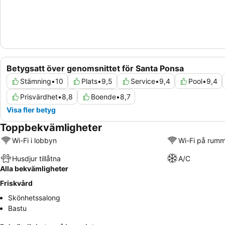
Betygsatt över genomsnittet för Santa Ponsa
Stämning
•
10
Plats
•
9,5
Service
•
9,4
Pool
•
9,4
Prisvärdhet
•
8,8
Boende
•
8,7
Visa fler betyg
Toppbekvämligheter
Wi-Fi i lobbyn
Wi-Fi på rum
Husdjur tillåtna
A/C
Alla bekvämligheter
Friskvård
Skönhetssalong
Bastu