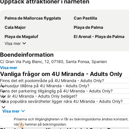
Upptäck attraktioner i närheten
Palma de Mallorcas flygplats
Can Pastilla
Cala Major
Playa de Palma
Playa de Magaluf
El Arenal - Playa de Palma
Visa mer
Boendeinformation
C/ Gran Via Puig Blanc, 12, 07180, Santa Ponsa, Spanien
Visa mer
Vanliga frågor om 4U Miranda - Adults Only
Finns det ett poolområde på 4U Miranda - Adults Only?
Är husdjur tillåtna på 4U Miranda - Adults Only?
Finns det parkering tillgänglig på 4U Miranda - Adults Only?
Var är 4U Miranda - Adults Only beläget?
Vilka populära sevärdheter ligger nära 4U Miranda - Adults Only?
Visa mer
Priserna och tillgängligheten vi får av bokningssidorna ändras konstant
när du hamnar på bokningssidan.