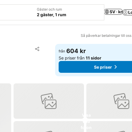
Gäster och rum
SV · kr
L
2 gäster, 1 rum
Så påverkar betalningar till os
Lägg till i Mina Favoriter
604 kr
från
Dela
Se priser från
11 sidor
Se priser