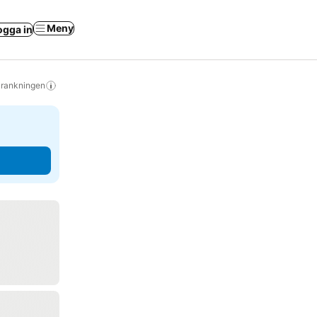
Meny
ogga in
s rankningen