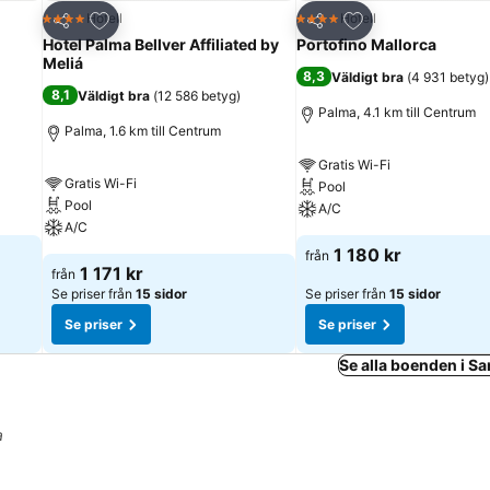
riter
Lägg till i Mina Favoriter
Lägg till i Mina Fa
Hotell
Hotell
4 Stjärnor
4 Stjärnor
Dela
Dela
Hotel Palma Bellver Affiliated by
Portofino Mallorca
Meliá
8,3
Väldigt bra
(
4 931 betyg
)
8,1
Väldigt bra
(
12 586 betyg
)
Palma, 4.1 km till Centrum
Palma, 1.6 km till Centrum
Gratis Wi-Fi
Gratis Wi-Fi
Pool
Pool
A/C
A/C
1 180 kr
från
1 171 kr
från
Se priser från
15 sidor
Se priser från
15 sidor
Se priser
Se priser
Se alla boenden i S
a