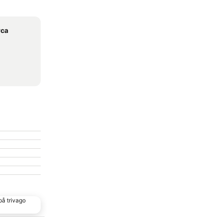
rca
på trivago