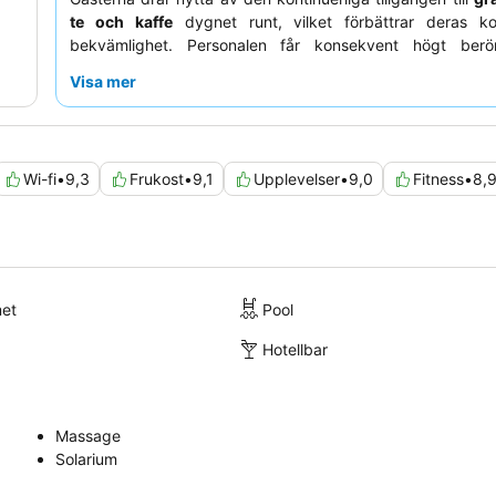
te och kaffe
dygnet runt, vilket förbättrar deras k
bekvämlighet. Personalen får konsekvent högt ber
exceptionella vänlighet och hjälpsamhet, vilket skapar 
Visa mer
atmosfär. För en mer fridfull upplevelse, överväg att be
mot trädgården för att minimera eventuell ljudöverföring.
Wi-fi
•
9,3
Frukost
•
9,1
Upplevelser
•
9,0
Fitness
•
8,
met
Pool
Hotellbar
Massage
Solarium