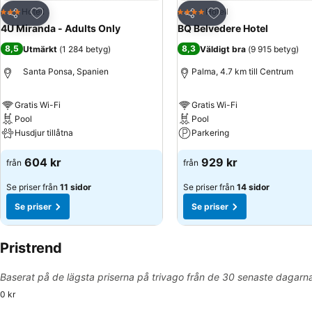
Lägg till i Mina Favoriter
Lägg till i Mina Favo
Hotell
Hotell
3 Stjärnor
4 Stjärnor
Dela
Dela
4U Miranda - Adults Only
BQ Belvedere Hotel
8,5
8,3
Utmärkt
(
1 284 betyg
)
Väldigt bra
(
9 915 betyg
)
Santa Ponsa, Spanien
Palma, 4.7 km till Centrum
Gratis Wi-Fi
Gratis Wi-Fi
Pool
Pool
Husdjur tillåtna
Parkering
604 kr
929 kr
från
från
Se priser från
11 sidor
Se priser från
14 sidor
Se priser
Se priser
Pristrend
Baserat på de lägsta priserna på trivago från de 30 senaste dagarn
0 kr