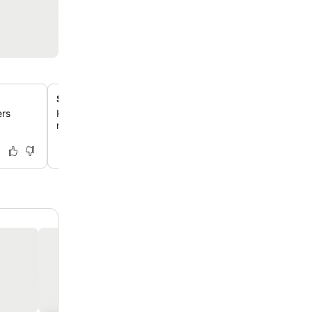
Säsongsöppen utomhuspool med solstolar
ers
Koppla av vid den härliga säsongsöppna utomhuspoolen
med bekväma solstolar där du kan njuta av Medelhavss