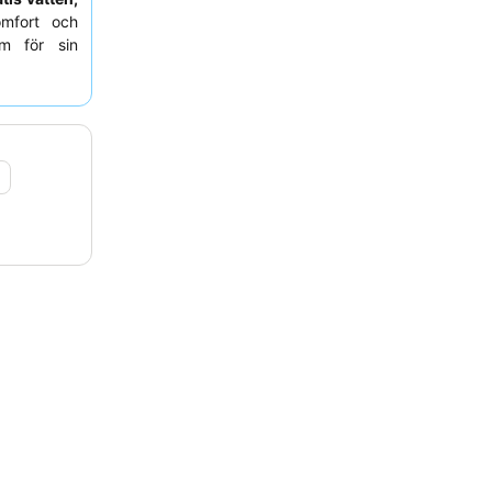
omfort och
öm för sin
en familjär
 om ett rum
9