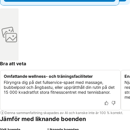
Bra att veta
Omfattande wellness- och träningsfaciliteter
En
Föryngra dig på det fullservice-spaet med massage,
Nj
bubbelpool och ångbastu, eller upprätthåll din rutin på det
re
15 000 kvadratfot stora fitnesscentret med tennisbanor.
st
me
Denna sammanfattning skapades av AI och kanske inte är 100 % korrekt.
Jämför med liknande boenden
Valt boende
Liknande boenden