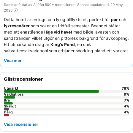
Sammanfattat av AI från 800+ recensioner · Senast uppdaterad: 29 May
2026
Detta hotell är en lugn och lyxig tillflyktsort, perfekt för
par
och
lyxresenärer
som söker en fridfull semester. Boendet ståtar
med ett enastående
läge vid havet
med både lavasten och
sandstränder, vilket utgör en pittoresk bakgrund för avkoppling.
Ett utmärkande drag är
King's Pond
, en unik
saltvattensakvariepool som erbjuder snorkling bland ett varierat
marint liv. Gästerna berömmer konsekvent den
exceptionella
Visa mer
servicen
från den uppmärksamma personalen och de lyxiga
matupplevelserna, särskilt
frukostbuffén
med havsutsikt. För en
förbättrad upplevelse, överväg att boka ett rum på en högre
Gästrecensioner
våning för potentiellt bättre utsikt.
Utmärkt
76
%
Väldigt bra
9
%
Bra
7
%
Skäligt
4
%
Dålig
4
%
Visa recensioner