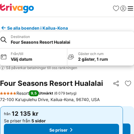
Favoriter
Logga 
Me
Se alla boenden i Kailua-Kona
Destination
Four Seasons Resort Hualalai
Från/till
Gäster och rum
Välj datum
2 gäster, 1 rum
Så påverkar betalningar till oss rankningen
Four Seasons Resort Hualalai
Dela
Läg
Resort
9,5
Utmärkt
(
6 079 betyg
)
5 Stjärnor
72-100 Ka'upulehu Drive, Kailua-Kona, 96740, USA
12 135 kr
12 135 kr
från
från
Se priser från
5 sidor
Se priser från
5 sidor
Se priser
Se priser