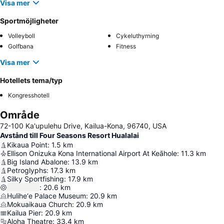
Visa mer
Sportmöjligheter
Volleyboll
Cykeluthyrning
Golfbana
Fitness
Visa mer
Hotellets tema/typ
Kongresshotell
Område
72-100 Ka'upulehu Drive, Kailua-Kona, 96740, USA
Avstånd till Four Seasons Resort Hualalai
Kikaua Point
:
1.5
km
Ellison Onizuka Kona International Airport At Keāhole
:
11.3
km
Big Island Abalone
:
13.9
km
Petroglyphs
:
17.3
km
Silky Sportfishing
:
17.9
km
:
20.6
km
Hulihe‘e Palace Museum
:
20.9
km
Mokuaikaua Church
:
20.9
km
Kailua Pier
:
20.9
km
Aloha Theatre
:
33.4
km