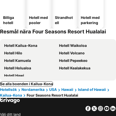
Billiga
Hotell med
Strandhot
Hotell med
hotell
pooler
ell
parkering
Resmål nära Four Seasons Resort Hualalai
Hotell Kailua-Kona
Hotell Waikoloa
Hotell Hilo
Hotell Volcano
Hotell Kamuela
Hotell Pepeekeo
Hotell Holualoa
Hotell Kealakekua
Hotell Hawi
Se alla boenden i Kailua-Kona
Hotellsök
Nordamerika
USA
Hawaii
Island of Hawaii
Kailua-Kona
Four Seasons Resort Hualalai
Facebook
Twitter
Insta
Yo
Välj ditt land