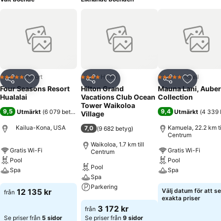
Resort
Hotell
Hotell
5 Stjärnor
4 Stjärnor
5 Stjärnor
Dela
Lägg till i Mina Favoriter
Dela
Lägg till i Mina Favoriter
Dela
Lägg till
Four Seasons Resort
Hilton Grand
Mauna Lani, Aube
Hualalai
Vacations Club Ocean
Collection
Tower Waikoloa
9,5
9,4
Utmärkt
(
6 079 betyg
)
Utmärkt
(
4 339 
Village
Kailua-Kona, USA
Kamuela, 22.2 km ti
7,0
(
9 682 betyg
)
Centrum
Waikoloa, 1.7 km till
Gratis Wi-Fi
Gratis Wi-Fi
Centrum
Pool
Pool
Pool
Spa
Spa
Spa
Parkering
Se priser
Se priser
12 135 kr
Välj datum för att se
från
exakta priser
Se priser
3 172 kr
från
Se priser från
5 sidor
Se priser från
9 sidor