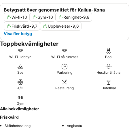
Betygsatt över genomsnittet för Kailua-Kona
Wi-fi
•
10
Gym
•
10
Renlighet
•
9,8
Friskvård
•
9,7
Upplevelser
•
9,6
Visa fler betyg
Toppbekvämligheter
Wi-Fi i lobbyn
Wi-Fi på rummet
Pool
Spa
Parkering
Husdjur tillåtna
A/C
Restaurang
Hotellbar
Gym
Alla bekvämligheter
Friskvård
Skönhetssalong
Ångbastu