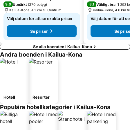
9,0
8,1
Utmärkt
(
370 betyg
)
Väldigt bra
(
1 292 b
Kailua-Kona, 4.1 km till Centrum
Kailua-Kona, 4.6 km ti
Välj datum för att se exakta priser
Välj datum för att s
Se priser
Se prise
Se alla boenden i Kailua-Kona
Andra boenden i Kailua-Kona
Hotell
Resorter
Populära hotellkategorier i Kailua-Kona