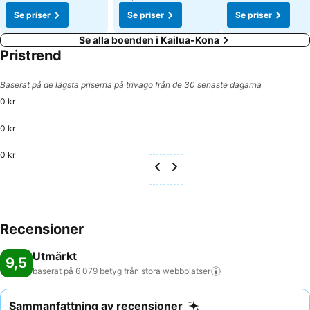
Se priser
Se priser
Se priser
Se alla boenden i Kailua-Kona
Pristrend
Baserat på de lägsta priserna på trivago från de 30 senaste dagarna
0 kr
0 kr
0 kr
Recensioner
Utmärkt
9,5
baserat på 6 079 betyg från stora
webbplatser
Sammanfattning av recensioner