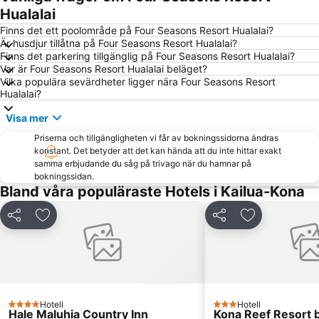
Hualalai
Finns det ett poolområde på Four Seasons Resort Hualalai?
Är husdjur tillåtna på Four Seasons Resort Hualalai?
Finns det parkering tillgänglig på Four Seasons Resort Hualalai?
Var är Four Seasons Resort Hualalai beläget?
Vilka populära sevärdheter ligger nära Four Seasons Resort
Hualalai?
Visa mer
Priserna och tillgängligheten vi får av bokningssidorna ändras
konstant. Det betyder att det kan hända att du inte hittar exakt
samma erbjudande du såg på trivago när du hamnar på
bokningssidan.
Bland våra populäraste Hotels i Kailua-Kona
Dela
Lägg till i Mina Favoriter
Dela
Lägg till i Mi
Hotell
Hotell
4 Stjärnor
3 Stjärnor
Hale Maluhia Country Inn
Kona Reef Resort 