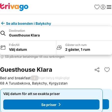
Favoriter
Logga 
Me
Se alla boenden i Balykchy
Destination
Guesthouse Klara
Från/till
Gäster och rum
Välj datum
2 gäster, 1 rum
Så påverkar betalningar till oss rankningen
Guesthouse Klara
Dela
Läg
Bed and breakfast
/
Inget betyg tillgängligt
68 A Turusbekova, Balykchy, Kyrgyzstan
Välj datum för att se exakta priser
Välj datum för att se exakta priser
Se priser
Se priser