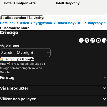
Hotell Cholpon-Ata
Hotell Balykchy
Se alla boenden i Balykchy
Hotellsök
Asien
Kyrgyzstan
Oblast Issyk-Kul
Balykchy
Guesthouse Klara
Facebook
Twitter
Insta
Yo
Välj ditt land
Lägg till på Google
Hitta våra resultat enkelt: Lägg till
trivago som föredragen källa på
Google.
Företag
Våra produkter
Villkor och policyer