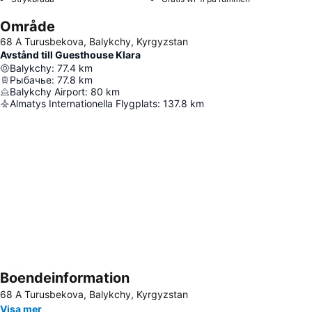
Område
68 A Turusbekova, Balykchy, Kyrgyzstan
Avstånd till Guesthouse Klara
Balykchy
:
77.4
km
Рыбачье
:
77.8
km
Balykchy Airport
:
80
km
Almatys Internationella Flygplats
:
137.8
km
Boendeinformation
Förstora kartan
68 A Turusbekova, Balykchy, Kyrgyzstan
Visa mer