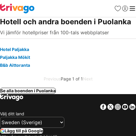
Favoriter
Logga 
Me
Hotell och andra boenden i Puolanka
Vi jämför hotellpriser från 100-tals webbplatser
Hotel Paljakka
Paljakka Mökit
B&b Aittoranta
Previous
Page 1 of 1
Next
Se alla boenden i Puolanka
Facebook
Twitter
Insta
Yo
Välj ditt land
Lägg till på Google