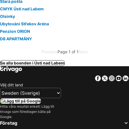
Stará pošta
CMYK Ústí nad Labem
Olsinky
Ubytování Střekov Aréna
Penzion ORION
D8 APARTMÁNY
Previous
Page 1 of 1
Next
Se alla boenden i Ústí nad Labem
Facebook
Twitter
Insta
Yo
Välj ditt land
Lägg till på Google
Hitta våra resultat enkelt: Lägg till
trivago som föredragen källa på
Google.
Företag