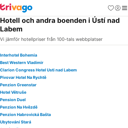
Favoriter
Logga 
Me
Hotell och andra boenden i Ústí nad
Labem
Vi jämför hotellpriser från 100-tals webbplatser
Interhotel Bohemia
Best Western Vladimir
Clarion Congress Hotel Usti nad Labem
Pivovar Hotel Na Rychtě
Penzion Greenstar
Hotel Větruše
Pension Duel
Penzion Na Hvězdě
Penzion Habrovická Bašta
Ubytování Stará