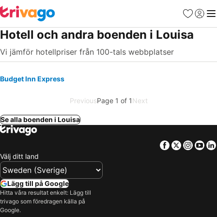
Favoriter
Logga 
Me
Hotell och andra boenden i Louisa
Vi jämför hotellpriser från 100-tals webbplatser
Budget Inn Express
Previous
Page 1 of 1
Next
Se alla boenden i Louisa
Facebook
Twitter
Insta
Yo
Välj ditt land
Lägg till på Google
Hitta våra resultat enkelt: Lägg till
trivago som föredragen källa på
Google.