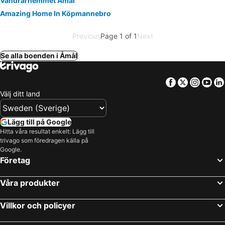
Vandrarhemmet Åmål
Amazing Home In Köpmannebro
Previous
Page 1 of 1
Next
Se alla boenden i Åmål
Facebook
Twitter
Insta
Yo
Välj ditt land
Lägg till på Google
Hitta våra resultat enkelt: Lägg till
trivago som föredragen källa på
Google.
Företag
Våra produkter
Villkor och policyer