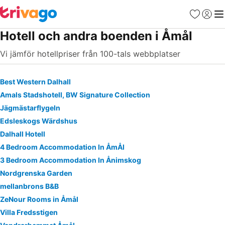
Favoriter
Logga 
Me
Hotell och andra boenden i Åmål
Vi jämför hotellpriser från 100-tals webbplatser
Best Western Dalhall
Amals Stadshotell, BW Signature Collection
Jägmästarflygeln
Edsleskogs Wärdshus
Dalhall Hotell
4 Bedroom Accommodation In ÅmÅl
3 Bedroom Accommodation In Ånimskog
Nordgrenska Garden
mellanbrons B&B
ZeNour Rooms in Åmål
Villa Fredsstigen