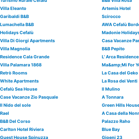
Turismo Rurale Cefalù
B&B Villa Rosa
Villa Eleanto
Artemis Hotel
Garibaldi B&B
Scirocco
Lumachella B&B
AWA Cefalù Bord
Holidays Cefalù
Madonie Holiday
Villa Di Giorgi Apartments
Casa Vacanze P
Villa Magnolia
B&B Pepito
Residence Cala Grande
L' Arca Residence
Villa Palamara 1868
Ma&amp;Mi For Y
Retrò Rooms
La Casa del Geko
White Apartments
La Rosa dei Venti
Cefalù Sea House
Il Mulino
Case Vacanze Zio Pasquale
A Tonnara
Il Nido del sole
Green Hills Hous
Rael
A Casa della Non
B&B Del Corso
Palazzo Raho
Carlton Hotel Riviera
Blue Bay
Guest House Spinuzza
Gioeni 23