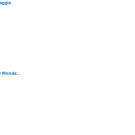
aggio
Candeloro Boutique Apartments by Wonderful Italy