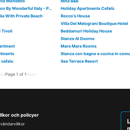
emis Mondello
Nina B&B
Art Home Collection By Wonderful Italy - Pop Studio
Hotiday Apartments Cefalù
ulia With Private Beach
Rocco's House
Villa Dei Melograni Boutique Hotel
i Tivoli
Beddamuri Holiday House
Stanze Al Duomo
partment
Mare Mare Rooms
rtments
 cefalu
Sea Terrace Resort
ous
Page 1 of 1
Next
llkor och policyer
L
vändarvillkor