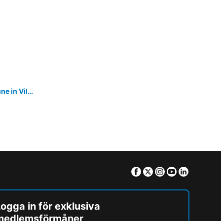
Stanza con bagno e cucina in comune in Villa Giardino Spiaggia
Facebook
Twitter
Instagram
Youtube
Linkedin
ogga in för exklusiva
medlemsförmåner