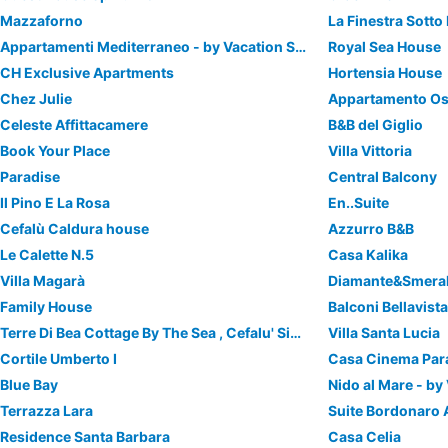
Mazzaforno
La Finestra Sotto
Appartamenti Mediterraneo - by Vacation Service
Royal Sea House
CH Exclusive Apartments
Hortensia House
Chez Julie
Appartamento O
Celeste Affittacamere
B&B del Giglio
Book Your Place
Villa Vittoria
Paradise
Central Balcony
Il Pino E La Rosa
En..Suite
Cefalù Caldura house
Azzurro B&B
Le Calette N.5
Casa Kalika
Villa Magarà
Diamante&Smera
Family House
Balconi Bellavist
Terre Di Bea Cottage By The Sea , Cefalu' Sicily Italy
Villa Santa Lucia
Cortile Umberto I
Casa Cinema Par
Blue Bay
Nido al Mare - by
Terrazza Lara
Suite Bordonaro
Residence Santa Barbara
Casa Celia