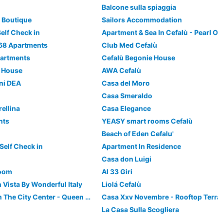
Balcone sulla spiaggia
 Boutique
Sailors Accommodation
elf Check in
Apartment & Sea In Cefalù - Pearl Of
868 Apartments
Club Med Cefalù
partments
Cefalù Begonie House
y House
AWA Cefalù
ni DEA
Casa del Moro
Casa Smeraldo
ellina
Casa Elegance
nts
YEASY smart rooms Cefalù
Beach of Eden Cefalu'
 Self Check in
Apartment In Residence
Casa don Luigi
Room
Al 33 Giri
 Vista By Wonderful Italy
Liolá Cefalù
Seaview Rooms In The City Center - Queen Room
Casa Xxv Novembre - Rooftop Terr
La Casa Sulla Scogliera