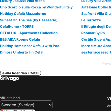
Luxury Jacuzzi Villa Atena
Luxury Villa Art
Uno Scorcio sulla Rocca by Wonderful Italy
Hotiday Cefalù Mazzaforno
Seafront Villa Gi
Sunset On The Sea (by Caseserio)
Le Terrazze
CefalHome - TORRE
Il Rifugio degli De
CEFALUX - Apartments Collection
Roomar By Rb
B&B AIDA Rooms Cefalù
Cortile Gioeni A
Holiday Home near Cefalu with Pool
Mare e Mura Apa
Dimora Umberto I in Cefal
sea terrace resort
Previ
Se alla boenden i Cefalu
Välj ditt land
Vi
An