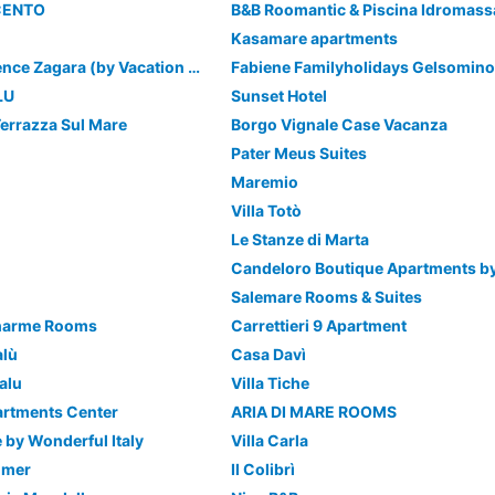
CENTO
B&B Roomantic & Piscina Idromass
Kasamare apartments
Le Ville del Residence Zagara (by Vacation Service)
Fabiene Familyholidays Gelsomino
LU
Sunset Hotel
Terrazza Sul Mare
Borgo Vignale Case Vacanza
Pater Meus Suites
Maremio
Villa Totò
Le Stanze di Marta
Salemare Rooms & Suites
Charme Rooms
Carrettieri 9 Apartment
alù
Casa Davì
alu
Villa Tiche
partments Center
ARIA DI MARE ROOMS
 by Wonderful Italy
Villa Carla
 mer
Il Colibrì