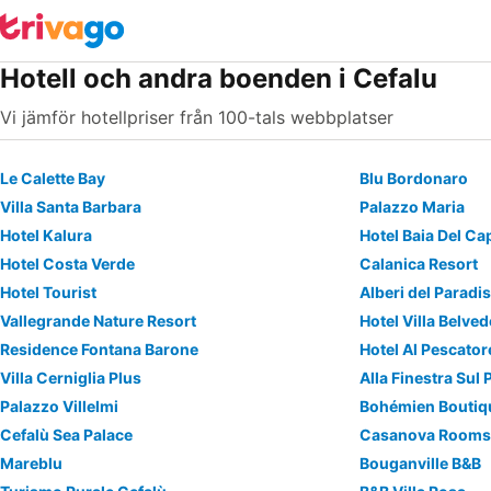
Hotell och andra boenden i Cefalu
Vi jämför hotellpriser från 100-tals webbplatser
Le Calette Bay
Blu Bordonaro
Villa Santa Barbara
Palazzo Maria
Hotel Kalura
Hotel Baia Del Ca
Hotel Costa Verde
Calanica Resort
Hotel Tourist
Alberi del Paradi
Vallegrande Nature Resort
Hotel Villa Belve
Residence Fontana Barone
Hotel Al Pescator
Villa Cerniglia Plus
Alla Finestra Sul
Palazzo Villelmi
Bohémien Boutiq
Cefalù Sea Palace
Casanova Rooms 
Mareblu
Bouganville B&B