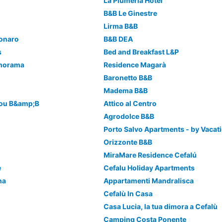
La Plumeria Hotel
B&B Le Ginestre
Lirma B&B
onaro
B&B DEA
s
Bed and Breakfast L&P
anorama
Residence Magarà
Baronetto B&B
Madema B&B
ou B&amp;B
Attico al Centro
Agrodolce B&B
Orizzonte B&B
MiraMare Residence Cefalú
e
Cefalu Holiday Apartments
na
Appartamenti Mandralisca
Cefalù In Casa
Casa Lucia, la tua dimora a Cefalù
Camping Costa Ponente