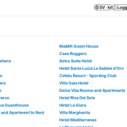
SV · kr
Logg
Ma&Mi Guest House
Case Ruggero
pitano
Astro Suite Hotel
Hotel Santa Lucia Le Sabbie d'Oro
so
Cefalu Resort - Sporting Club
dere
Villa Gaia Hotel
e
Dolce Vita Rooms and Apartments
 Parco
Hotel Riva Del Sole
ue Guesthouse
Hotel La Giara
and Apartment to Rent
Villa Margherita
Hotel Mediterraneo