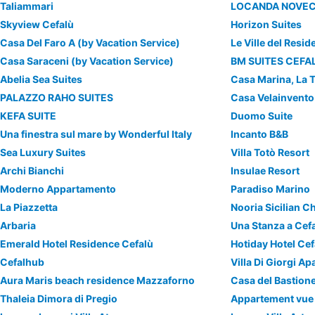
Taliammari
LOCANDA NOVE
Skyview Cefalù
Horizon Suites
Casa Del Faro A (by Vacation Service)
Casa Saraceni (by Vacation Service)
BM SUITES CEFA
Abelia Sea Suites
Casa Marina, La 
PALAZZO RAHO SUITES
Casa Velainvento
KEFA SUITE
Duomo Suite
Una finestra sul mare by Wonderful Italy
Incanto B&B
Sea Luxury Suites
Villa Totò Resort
Archi Bianchi
Insulae Resort
Moderno Appartamento
Paradiso Marino
La Piazzetta
Nooria Sicilian 
Arbaria
Una Stanza a Cef
Emerald Hotel Residence Cefalù
Hotiday Hotel Cef
Cefalhub
Villa Di Giorgi A
Aura Maris beach residence Mazzaforno
Casa del Bastione
Thaleia Dimora di Pregio
Appartement vue