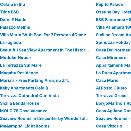
Cefalu in Blu
Pepito Palace
Tilde B&B
Ossuna Bay Hotel
Dafni E Naide
B&B Panorama - S
Palazzo Melnis
Villa Palamara 1
Villa Mario 'With Pool For 7 Persons 4Camere Bedroom In Cefalù, With Wifi
Sicilian Dream A
La rugiada
Spinuzza Holida
Beautiful Sea View Apartment In The Historic Center
Casa Dei Norman
Modular House
Casa Miramare
La Terrazza Sul Mare
Appartamenti Mar
Magabu Residence
Lo Duca Apartme
Maria's - Free Parking Area, no ZTL
Casa Marie
Kelly Apartments Cefalù
Al Posto Giusto -
Terrazza Cathedral Con Vista
Terrazza Greco
Sicilia Bedda House
BorgoMarino's 
MOLO 78 Case Vacanze
Casa Agliano Con
Seaview Rooms in the center by Wonderful Italy
Ma&amp;Mi Light Rooms
Casa Vittorio