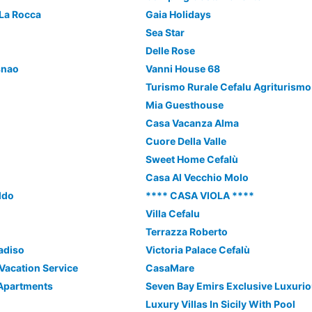
 La Rocca
Gaia Holidays
Sea Star
Delle Rose
snao
Vanni House 68
Turismo Rurale Cefalu Agriturismo
Mia Guesthouse
Casa Vacanza Alma
Cuore Della Valle
Sweet Home Cefalù
Casa Al Vecchio Molo
ldo
**** CASA VIOLA ****
a
Villa Cefalu
Terrazza Roberto
adiso
Victoria Palace Cefalù
 Vacation Service
CasaMare
 Apartments
Luxury Villas In Sicily With Pool