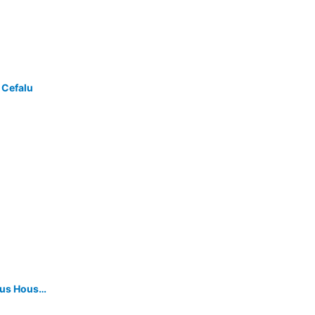
 Cefalu
Seven Bay Emirs Exclusive Luxurious House By The Sea