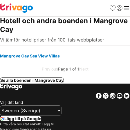
Favoriter
Logga 
Me
Hotell och andra boenden i Mangrove
Cay
Vi jämför hotellpriser från 100-tals webbplatser
Mangrove Cay Sea View Villas
Previous
Page 1 of 1
Next
Se alla boenden i Mangrove Cay
Facebook
Twitter
Insta
Yo
Välj ditt land
Lägg till på Google
Hitta våra resultat enkelt: Lägg till
trivago som föredragen källa på