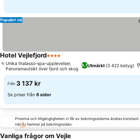
Populärt val
Hotel Vejlefjord
4 Stjärnor
Unika thalasso-spa-upplevelser,
Utmärkt
(3 422 betyg)
8,7
Panoramautsikt över fjord och skog
3 137 kr
Från
Se priser från
6 sidor
Priserna och tillgängligheten vi får av bokningssidorna ändras konstant
när du hamnar på bokningssidan.
Vanliga frågor om Vejle