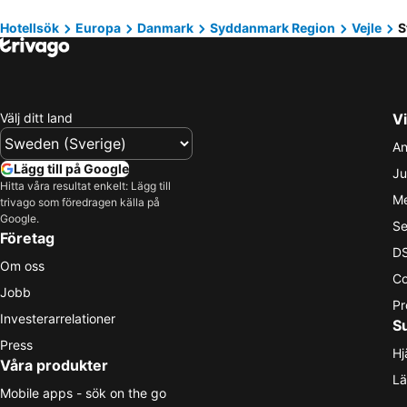
Hotellsök
Europa
Danmark
Syddanmark Region
Vejle
S
Välj ditt land
Vi
An
Lägg till på Google
Ju
Hitta våra resultat enkelt: Lägg till
Me
trivago som föredragen källa på
Google.
Se
Företag
DS
Om oss
Co
Jobb
Pr
Investerarrelationer
S
Press
Hj
Våra produkter
Lä
Mobile apps - sök on the go