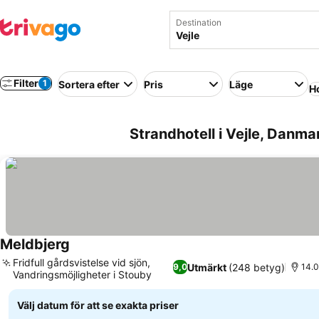
Destination
Filter
1
Sortera efter
Pris
Läge
Ho
Strandhotell i Vejle, Danma
Meldbjerg
Fridfull gårdsvistelse vid sjön,
Utmärkt
(248 betyg)
9,0
14.0
Vandringsmöjligheter i Stouby
Välj datum för att se exakta priser