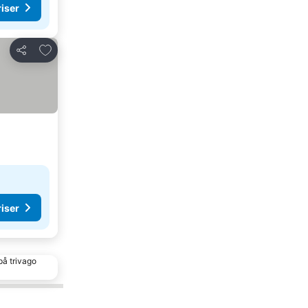
riser
Lägg till i Mina Favoriter
Dela
riser
på trivago