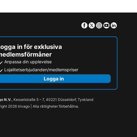
Facebook
Twitter
Instagram
Youtube
Linkedin
ogga in för exklusiva
medlemsförmåner
Anpassa din upplevelse
Lojalitetserbjudanden/medlemspriser
Logga in
go N.V.
, Kesselstraße 5 – 7, 40221 Düsseldorf, Tyskland
ight 2026 trivago | Alla rättigheter förbehållna.