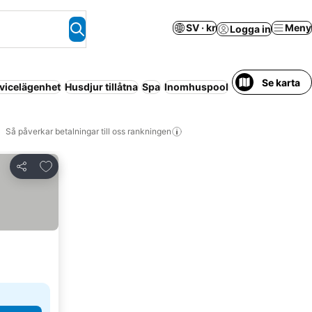
SV · kr
Meny
Logga in
Se karta
vicelägenhet
Husdjur tillåtna
Spa
Inomhuspool
Gratis avboknin
Så påverkar betalningar till oss rankningen
Lägg till i Mina Favoriter
Dela