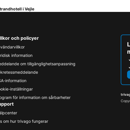
trandhotell i Vejle
llkor och policyer
L
vändarvillkor
ridisk information
ddelande om tillgänglighetsanpassning
kretessmeddelande
A-information
okie-inställningar
triva
ogram för information om sårbarheter
Copyr
upport
älpcenter
s om hur trivago fungerar