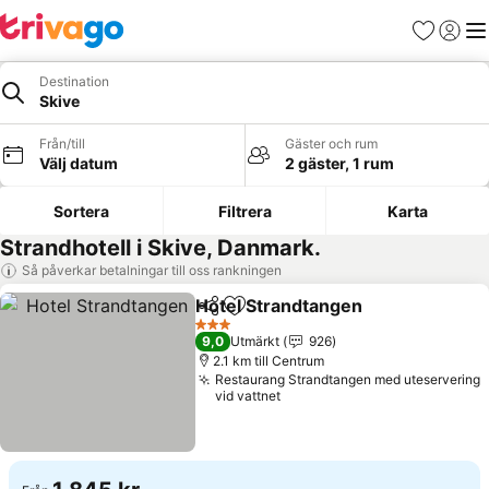
Favoriter
Logga 
Me
Destination
Skive
Från/till
Gäster och rum
Välj datum
2 gäster, 1 rum
Sortera
Filtrera
Karta
Strandhotell i Skive, Danmark.
Så påverkar betalningar till oss rankningen
Hotel Strandtangen
Dela
Lägg till i Mina Favoriter
Se pris
3 Stjärnor
9,0
Utmärkt
926
2.1 km till Centrum
Restaurang Strandtangen med uteservering
vid vattnet