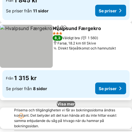
1 845 kr
Från
Se priser från
11 sidor
Se priser
Hvalpsund Færgekro
Dela
Lägg till i Mina Favoriter
Se pr
3 Stjärnor
8,3
Väldigt bra
1 560
Farsø, 18.2 km till Skive
Direkt färjeåtkomst och hamnutsikt
Se pris
1 315 kr
Från
Se priser från
8 sidor
Se priser
Visa mer
Priserna och tillgängligheten vi får av bokningssidorna ändras
konstant. Det betyder att det kan hända att du inte hittar exakt
samma erbjudande du såg på trivago när du hamnar på
bokningssidan.