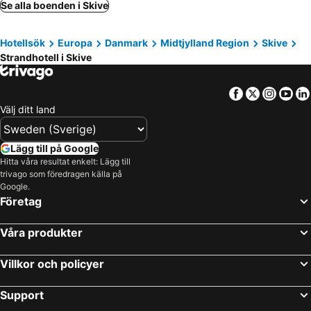
Spøttrup, beach hotels
Se alla boenden i Skive
Hotellsök
Europa
Danmark
Midtjylland Region
Skive
Strandhotell i Skive
Facebook
Twitter
Insta
Yo
Välj ditt land
Lägg till på Google
Hitta våra resultat enkelt: Lägg till
trivago som föredragen källa på
Google.
Företag
Våra produkter
Villkor och policyer
Support