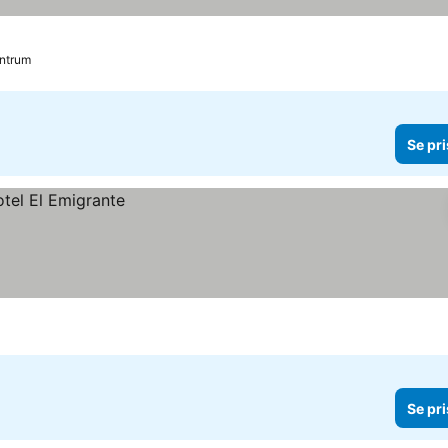
entrum
Se pri
Se pri