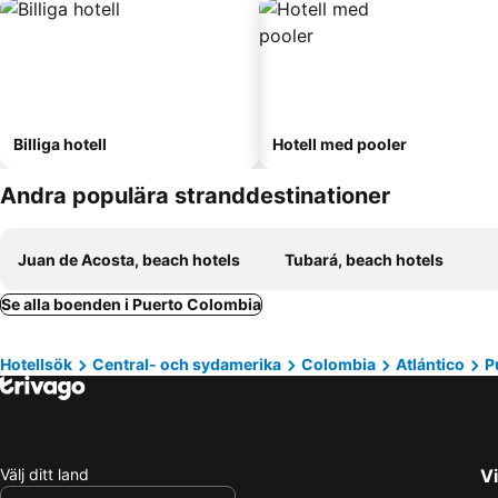
Billiga hotell
Hotell med pooler
Andra populära stranddestinationer
Juan de Acosta, beach hotels
Tubará, beach hotels
Se alla boenden i Puerto Colombia
Hotellsök
Central- och sydamerika
Colombia
Atlántico
P
Välj ditt land
Vi