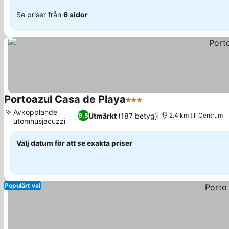
Se priser från
6 sidor
Portoazul Casa de Playa
3 Stjärnor
Avkopplande
Utmärkt
(187 betyg)
9,5
2.4 km till Centrum
utomhusjacuzzi
Välj datum för att se exakta priser
Populärt val