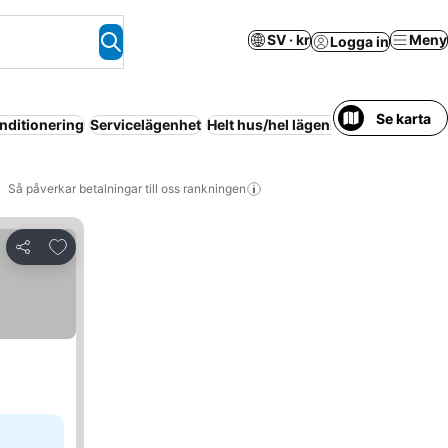
SV · kr
Meny
Logga in
Se karta
nditionering
Servicelägenhet
Helt hus/hel lägenhet
Hostal
Famil
Så påverkar betalningar till oss rankningen
Lägg till i Mina Favoriter
Dela