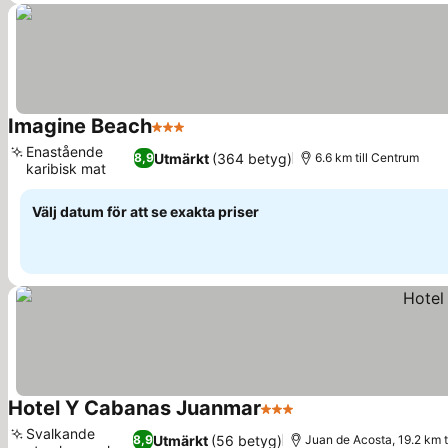
Imagine Beach
3 Stjärnor
Enastående
Utmärkt
(364 betyg)
8,9
6.6 km till Centrum
karibisk mat
Välj datum för att se exakta priser
Hotel Y Cabanas Juanmar
3 Stjärnor
Svalkande
Utmärkt
(56 betyg)
8,9
Juan de Acosta, 19.2 km t