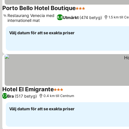
Porto Bello Hotel Boutique
3 Stjärnor
Restaurang Venecia med
Utmärkt
(474 betyg)
8,8
1.5 km till C
internationell mat
Välj datum för att se exakta priser
Hotel El Emigrante
3 Stjärnor
Bra
(517 betyg)
7,7
0.4 km till Centrum
Välj datum för att se exakta priser