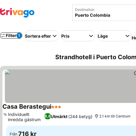
Destination
Filter
1
Sortera efter
Pris
Läge
Ho
Strandhotell i Puerto Colo
Casa Berastegui
3 Stjärnor
Individuellt
Utmärkt
(244 betyg)
8,8
2.1 km till Centrum
inredda gästrum
716 kr
Från