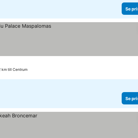
Se pri
2 km till Centrum
Se pri