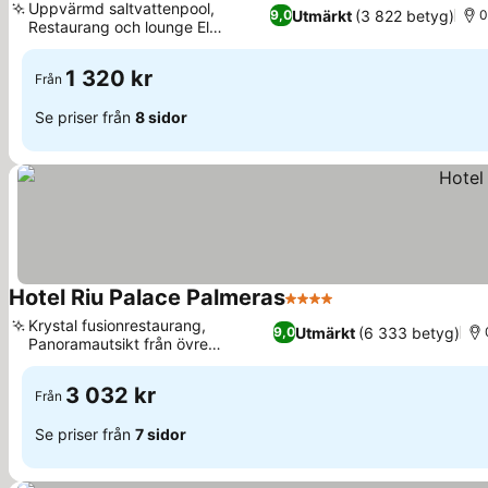
Uppvärmd saltvattenpool,
Utmärkt
(3 822 betyg)
9,0
0
Restaurang och lounge El
Portalon
1 320 kr
Från
Se priser från
8 sidor
Hotel Riu Palace Palmeras
4 Stjärnor
Krystal fusionrestaurang,
Utmärkt
(6 333 betyg)
9,0
Panoramautsikt från övre
våningarna
3 032 kr
Från
Se priser från
7 sidor