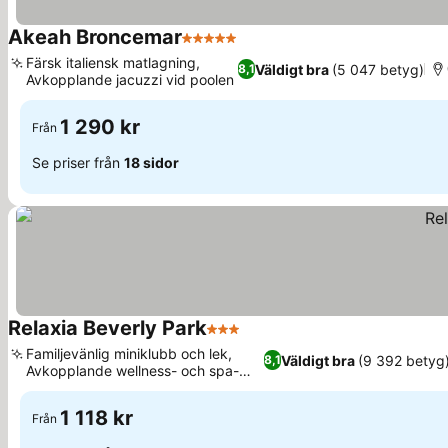
Akeah Broncemar
5 Stjärnor
Färsk italiensk matlagning,
Väldigt bra
(5 047 betyg)
8,1
Avkopplande jacuzzi vid poolen
1 290 kr
Från
Se priser från
18 sidor
Relaxia Beverly Park
3 Stjärnor
Familjevänlig miniklubb och lek,
Väldigt bra
(9 392 betyg
8,1
Avkopplande wellness- och spa-
krets
1 118 kr
Från