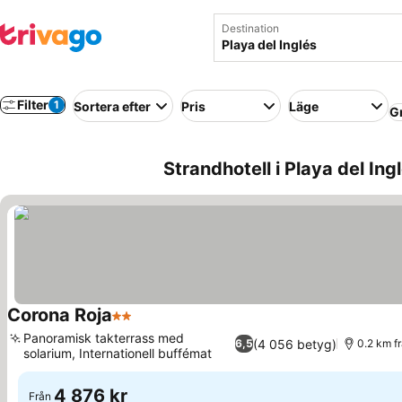
Destination
Filter
1
Sortera efter
Pris
Läge
G
Strandhotell i Playa del Ing
Corona Roja
2 Stjärnor
Panoramisk takterrass med
(4 056 betyg)
6,5
0.2 km f
solarium, Internationell buffémat
4 876 kr
Från