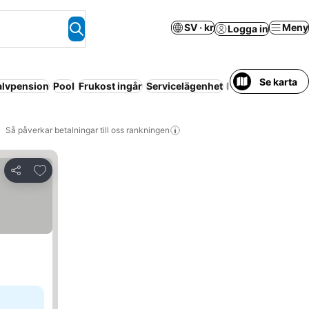
SV · kr
Meny
Logga in
Se karta
alvpension
Pool
Frukost ingår
Servicelägenhet
Luftkonditioneri
Så påverkar betalningar till oss rankningen
Lägg till i Mina Favoriter
Dela