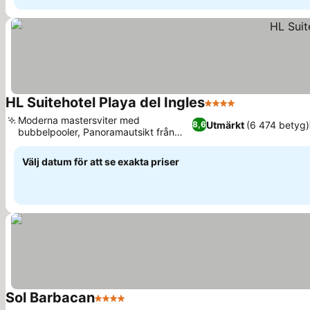
HL Suitehotel Playa del Ingles
4 Stjärnor
Moderna mastersviter med
Utmärkt
(6 474 betyg)
8,6
bubbelpooler, Panoramautsikt från
Sunsetbar
Välj datum för att se exakta priser
Sol Barbacan
4 Stjärnor