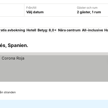
Från/till
Gäster och rum
Välj datum
2 gäster, 1 rum
ratis avbokning
Hotell
Betyg: 8,0+
Nära centrum
All-inclusive
H
lés, Spanien.
rån stranden