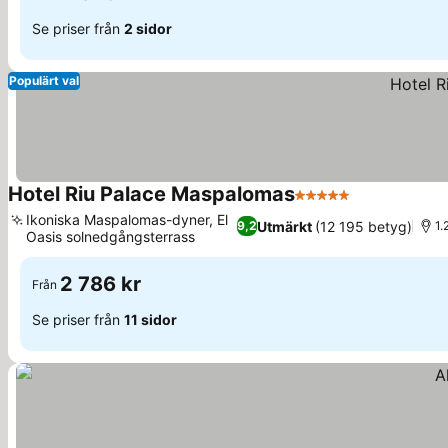
Se priser från
2 sidor
Populärt val
Hotel Riu Palace Maspalomas
5 Stjärnor
Ikoniska Maspalomas-dyner, El
Utmärkt
(12 195 betyg)
9,2
1.
Oasis solnedgångsterrass
2 786 kr
Från
Se priser från
11 sidor