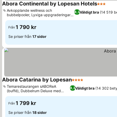
Abora Continental by Lopesan Hotels
3 Stjärnor
Avkopplande wellness och
Väldigt bra
(14 519 b
8,3
bubbelpooler, Lyxiga uppgraderingar
med havsutsikt
1 790 kr
Från
Se priser från
17 sidor
Abora Catarina by Lopesan
4 Stjärnor
Temarestaurangen sABOReA
Väldigt bra
(14 302 bet
8,3
(buffé), Dubbelrum Deluxe med
privat pool
1 799 kr
Från
Se priser från
18 sidor