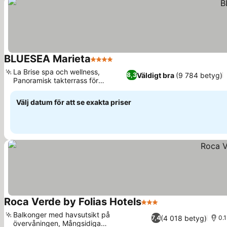
BLUESEA Marieta
4 Stjärnor
La Brise spa och wellness,
Väldigt bra
(9 784 betyg)
8,3
Panoramisk takterrass för
avkoppling
Välj datum för att se exakta priser
Roca Verde by Folias Hotels
3 Stjärnor
Balkonger med havsutsikt på
(4 018 betyg)
7,4
0.1
övervåningen, Mångsidiga