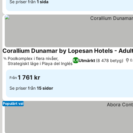
Se priser från
1 sida
Corallium Dunamar by Lopesan Hotels - Adul
Poolkomplex i flera nivåer,
Utmärkt
(8 478 betyg)
8,6
0
Strategiskt läge i Playa del Inglés
1 761 kr
Från
Se priser från
15 sidor
Populärt val