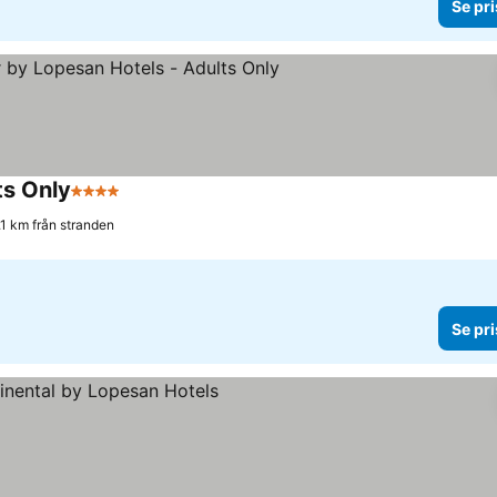
Se pri
ts Only
4 Stjärnor
.1 km från stranden
Se pri