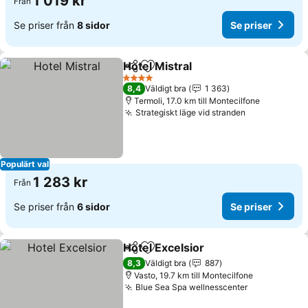
1 019 kr
Från
Se priser från
8 sidor
Se priser
Hotel Mistral
Dela
Lägg till i Mina Favoriter
4 Stjärnor
8,4
Väldigt bra
1 363
Termoli, 17.0 km till Montecilfone
Strategiskt läge vid stranden
Populärt val
1 283 kr
Från
Se priser från
6 sidor
Se priser
Hotel Excelsior
Dela
Lägg till i Mina Favoriter
8,3
Väldigt bra
887
Vasto, 19.7 km till Montecilfone
Blue Sea Spa wellnesscenter