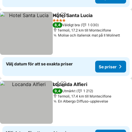
Hotel Santa Lucia
Dela
Lägg till i Mina Favoriter
4 Stjärnor
8,4
Väldigt bra
1 030
Termoli, 17.2 km till Montecilfone
Molise och italiensk mat på Il Molinett
Välj datum för att se exakta priser
Se priser
Locanda Alfieri
Dela
Lägg till i Mina Favoriter
9,4
Utmärkt
1 212
Termoli, 17.4 km till Montecilfone
En Albergo Diffuso-upplevelse