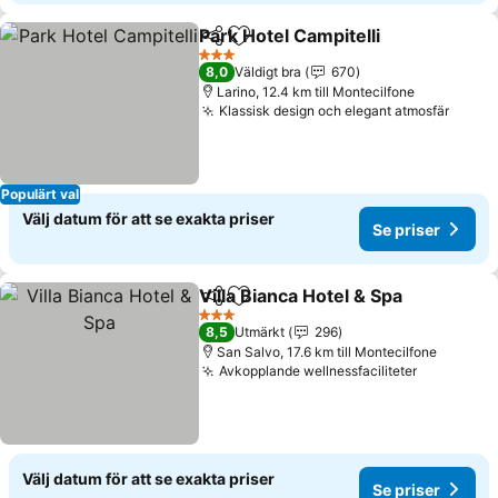
Park Hotel Campitelli
Dela
Lägg till i Mina Favoriter
3 Stjärnor
8,0
Väldigt bra
670
Larino, 12.4 km till Montecilfone
Klassisk design och elegant atmosfär
Populärt val
Välj datum för att se exakta priser
Se priser
Villa Bianca Hotel & Spa
Dela
Lägg till i Mina Favoriter
3 Stjärnor
8,5
Utmärkt
296
San Salvo, 17.6 km till Montecilfone
Avkopplande wellnessfaciliteter
Välj datum för att se exakta priser
Se priser