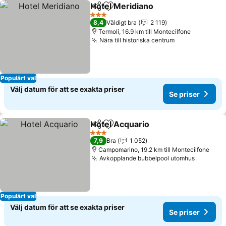
Hotel Meridiano
Dela
Lägg till i Mina Favoriter
3 Stjärnor
8,4
Väldigt bra
2 119
Termoli, 16.9 km till Montecilfone
Nära till historiska centrum
Populärt val
Välj datum för att se exakta priser
Se priser
Hotel Acquario
Dela
Lägg till i Mina Favoriter
3 Stjärnor
7,9
Bra
1 052
Campomarino, 19.2 km till Montecilfone
Avkopplande bubbelpool utomhus
Populärt val
Välj datum för att se exakta priser
Se priser