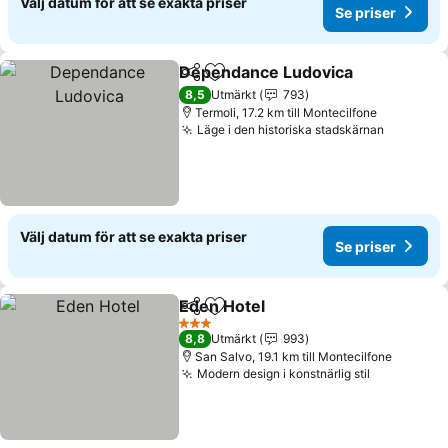
Välj datum för att se exakta priser
Se priser
Dependance Ludovica
Dela
Lägg till i Mina Favoriter
8,5
Utmärkt
793
Termoli, 17.2 km till Montecilfone
Läge i den historiska stadskärnan
Välj datum för att se exakta priser
Se priser
Eden Hotel
Dela
Lägg till i Mina Favoriter
3 Stjärnor
8,8
Utmärkt
993
San Salvo, 19.1 km till Montecilfone
Modern design i konstnärlig stil