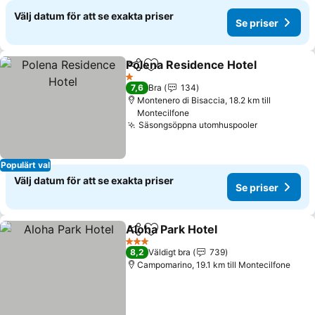
Välj datum för att se exakta priser
Se priser
Polena Residence Hotel
Dela
Lägg till i Mina Favoriter
1 Stjärnor
7,6
Bra
134
Montenero di Bisaccia, 18.2 km till
Montecilfone
Säsongsöppna utomhuspooler
Populärt val
Välj datum för att se exakta priser
Se priser
Aloha Park Hotel
Dela
Lägg till i Mina Favoriter
3 Stjärnor
8,2
Väldigt bra
739
Campomarino, 19.1 km till Montecilfone