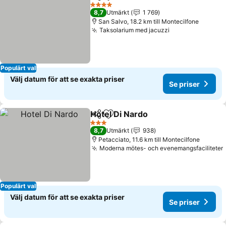
Dela
Lägg till i Mina Favoriter
4 Stjärnor
8,7
Utmärkt
1 769
San Salvo, 18.2 km till Montecilfone
Taksolarium med jacuzzi
Populärt val
Välj datum för att se exakta priser
Se priser
Hotel Di Nardo
Dela
Lägg till i Mina Favoriter
3 Stjärnor
8,7
Utmärkt
938
Petacciato, 11.6 km till Montecilfone
Moderna mötes- och evenemangsfaciliteter
Populärt val
Välj datum för att se exakta priser
Se priser