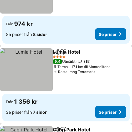
974 kr
Från
Se priser från
8 sidor
Se priser
Lumia Hotel
Dela
Lägg till i Mina Favoriter
4 Stjärnor
9,4
Utmärkt
815
Termoli, 17.1 km till Montecilfone
Restaurang Terramaris
1 356 kr
Från
Se priser från
7 sidor
Se priser
Gabri Park Hotel