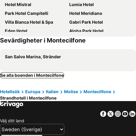
Hotel Mistral
Lumia Hotel
Park Hotel Campitelli
Hotel Meridiano
Villa Bianca Hotel & Spa
Gabri Park Hotel
Eden Hotel
Aloha Park Hotel
Sevärdigheter i Montecilfone
San Salvo Marina, Stränder
Se alla boenden i Montecilfone
Hotellsök
Europa
Italien
Molise
Montecilfone
Strandhotell i Montecilfone
Facebook
Twitter
Insta
Yo
Välj ditt land