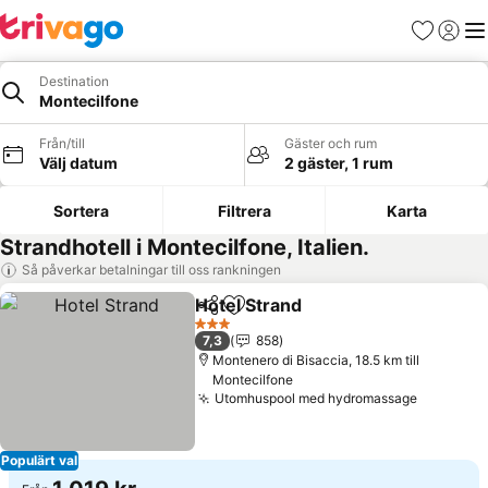
Favoriter
Logga 
Me
Destination
Montecilfone
Från/till
Gäster och rum
Välj datum
2 gäster, 1 rum
Sortera
Filtrera
Karta
Strandhotell i Montecilfone, Italien.
Så påverkar betalningar till oss rankningen
Hotel Strand
Dela
Lägg till i Mina Favoriter
3 Stjärnor
7,3
858
Montenero di Bisaccia, 18.5 km till
Montecilfone
Utomhuspool med hydromassage
Populärt val