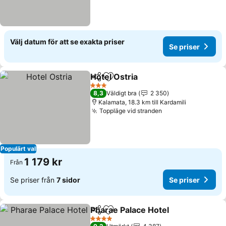
Välj datum för att se exakta priser
Se priser
Hotel Ostria
Dela
Lägg till i Mina Favoriter
3 Stjärnor
8,3
Väldigt bra
2 350
Kalamata, 18.3 km till Kardamili
Toppläge vid stranden
Populärt val
1 179 kr
Från
Se priser från
7 sidor
Se priser
Pharae Palace Hotel
Dela
Lägg till i Mina Favoriter
4 Stjärnor