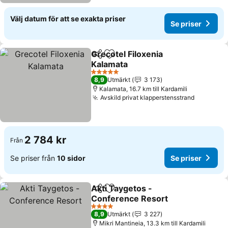
Välj datum för att se exakta priser
Se priser
Grecotel Filoxenia
Dela
Lägg till i Mina Favoriter
Kalamata
5 Stjärnor
8,9
Utmärkt
3 173
Kalamata, 16.7 km till Kardamili
Avskild privat klapperstensstrand
2 784 kr
Från
Se priser från
10 sidor
Se priser
Akti Taygetos -
Dela
Lägg till i Mina Favoriter
Conference Resort
4 Stjärnor
8,9
Utmärkt
3 227
Mikri Mantineia, 13.3 km till Kardamili