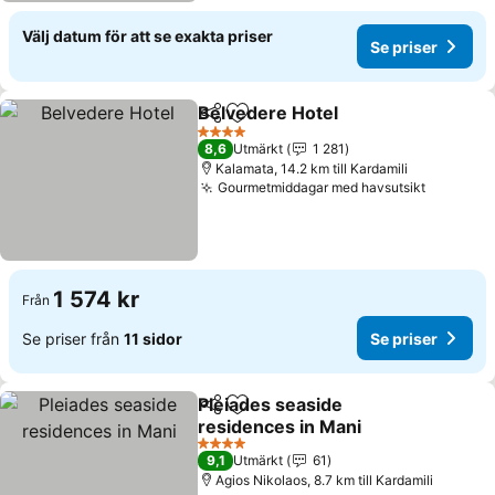
Välj datum för att se exakta priser
Se priser
Belvedere Hotel
Dela
Lägg till i Mina Favoriter
4 Stjärnor
8,6
Utmärkt
1 281
Kalamata, 14.2 km till Kardamili
Gourmetmiddagar med havsutsikt
1 574 kr
Från
Se priser från
11 sidor
Se priser
Pleiades seaside
Dela
Lägg till i Mina Favoriter
residences in Mani
4 Stjärnor
9,1
Utmärkt
61
Agios Nikolaos, 8.7 km till Kardamili