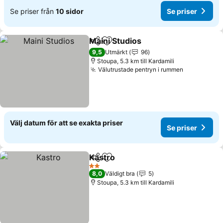
Se priser från
10 sidor
Se priser
Maini Studios
Dela
Lägg till i Mina Favoriter
9,5
Utmärkt
96
Stoupa, 5.3 km till Kardamili
Välutrustade pentryn i rummen
Välj datum för att se exakta priser
Se priser
Kastro
Dela
Lägg till i Mina Favoriter
2 Stjärnor
8,0
Väldigt bra
5
Stoupa, 5.3 km till Kardamili