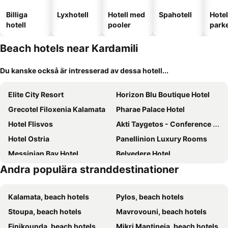
Billiga
Lyxhotell
Hotell med
Spahotell
Hote
hotell
pooler
park
Beach hotels near Kardamili
Du kanske också är intresserad av dessa hotell...
Elite City Resort
Horizon Blu Boutique Hotel
Grecotel Filoxenia Kalamata
Pharae Palace Hotel
Hotel Flisvos
Akti Taygetos - Conference Resort
Hotel Ostria
Panellinion Luxury Rooms
Messinian Bay Hotel
Belvedere Hotel
Andra populära stranddestinationer
Katikies Manis
Diapori Suites Hotel
Kastro
Hotel Plaza
Kalamata, beach hotels
Pylos, beach hotels
Hotel Nevada Kalamata
Stoupa, beach hotels
Mavrovouni, beach hotels
Finikounda, beach hotels
Mikri Mantineia, beach hotels