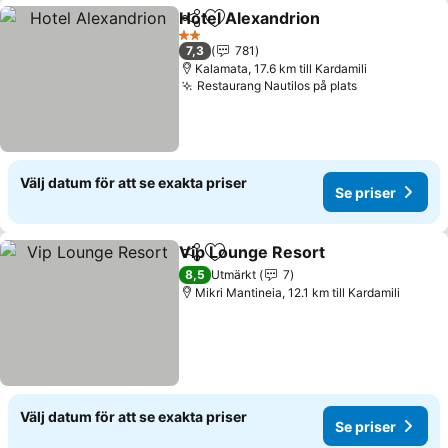
Hotel Alexandrion
Dela
Lägg till i Mina Favoriter
2 Stjärnor
7,3
781
Kalamata, 17.6 km till Kardamili
Restaurang Nautilos på plats
Välj datum för att se exakta priser
Se priser
Vip Lounge Resort
Dela
Lägg till i Mina Favoriter
8,5
Utmärkt
7
Mikri Mantineia, 12.1 km till Kardamili
Välj datum för att se exakta priser
Se priser