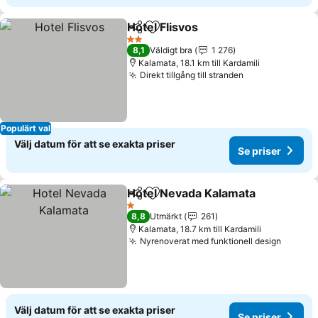
Hotel Flisvos
Dela
Lägg till i Mina Favoriter
2 Stjärnor
8,1
Väldigt bra
1 276
Kalamata, 18.1 km till Kardamili
Direkt tillgång till stranden
Populärt val
Välj datum för att se exakta priser
Se priser
Hotel Nevada Kalamata
Dela
Lägg till i Mina Favoriter
1 Stjärnor
8,8
Utmärkt
261
Kalamata, 18.7 km till Kardamili
Nyrenoverat med funktionell design
Välj datum för att se exakta priser
Se priser