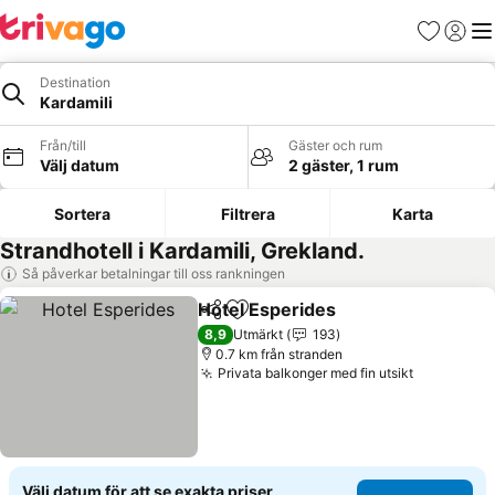
Favoriter
Logga 
Me
Destination
Kardamili
Från/till
Gäster och rum
Välj datum
2 gäster, 1 rum
Sortera
Filtrera
Karta
Strandhotell i Kardamili, Grekland.
Så påverkar betalningar till oss rankningen
Hotel Esperides
Dela
Lägg till i Mina Favoriter
8,9
Utmärkt
193
0.7 km från stranden
Privata balkonger med fin utsikt
Välj datum för att se exakta priser