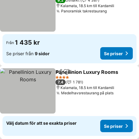
9,2
Utmärkt
4 387
Kalamata, 18.5 km till Kardamili
Panoramisk takrestaurang
1 435 kr
Från
Se priser från
9 sidor
Se priser
Panellinion Luxury Rooms
Dela
Lägg till i Mina Favoriter
4 Stjärnor
7,4
1 781
Kalamata, 18.5 km till Kardamili
Medelhavsrestaurang på plats
Välj datum för att se exakta priser
Se priser