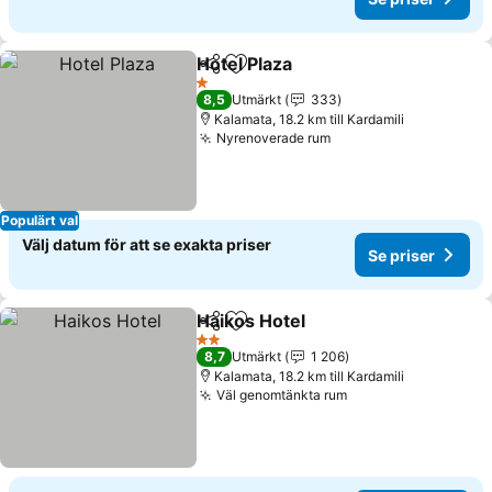
Hotel Plaza
Dela
Lägg till i Mina Favoriter
1 Stjärnor
8,5
Utmärkt
333
Kalamata, 18.2 km till Kardamili
Nyrenoverade rum
Populärt val
Välj datum för att se exakta priser
Se priser
Haikos Hotel
Dela
Lägg till i Mina Favoriter
2 Stjärnor
8,7
Utmärkt
1 206
Kalamata, 18.2 km till Kardamili
Väl genomtänkta rum