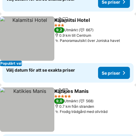
Se priser
Kalamitsi Hotel
Dela
Lägg till i Mina Favoriter
3 Stjärnor
9,2
Utmärkt
667
0.9 km till Centrum
Panoramautsikt över Joniska havet
Populärt val
Välj datum för att se exakta priser
Se priser
Katikies Manis
Dela
Lägg till i Mina Favoriter
5 Stjärnor
9,0
Utmärkt
568
0.7 km från stranden
Frodig trädgård med olivträd