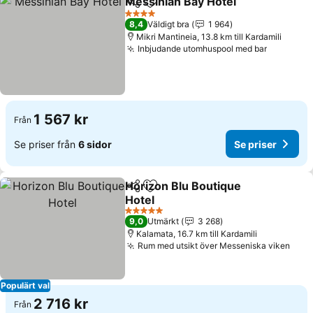
Messinian Bay Hotel
Dela
Lägg till i Mina Favoriter
4 Stjärnor
8,4
Väldigt bra
1 964
Mikri Mantineia, 13.8 km till Kardamili
Inbjudande utomhuspool med bar
1 567 kr
Från
Se priser från
6 sidor
Se priser
Horizon Blu Boutique
Dela
Lägg till i Mina Favoriter
Hotel
5 Stjärnor
9,0
Utmärkt
3 268
Kalamata, 16.7 km till Kardamili
Rum med utsikt över Messeniska viken
Populärt val
2 716 kr
Från