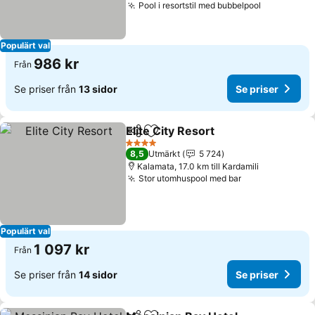
Pool i resortstil med bubbelpool
Populärt val
986 kr
Från
Se priser från
13 sidor
Se priser
Elite City Resort
Dela
Lägg till i Mina Favoriter
4 Stjärnor
8,5
Utmärkt
5 724
Kalamata, 17.0 km till Kardamili
Stor utomhuspool med bar
Populärt val
1 097 kr
Från
Se priser från
14 sidor
Se priser