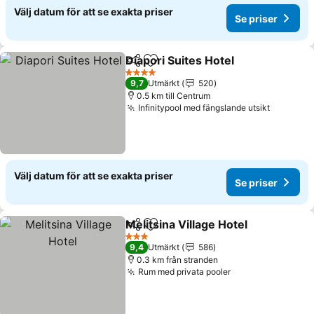
Välj datum för att se exakta priser
Se priser
Diapori Suites Hotel
Dela
Lägg till i Mina Favoriter
4 Stjärnor
9,7
Utmärkt
520
0.5 km till Centrum
Infinitypool med fängslande utsikt
Välj datum för att se exakta priser
Se priser
Melitsina Village Hotel
Dela
Lägg till i Mina Favoriter
3 Stjärnor
9,4
Utmärkt
586
0.3 km från stranden
Rum med privata pooler