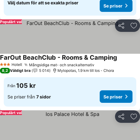
Välj datum för att se exakta priser
Se priser
Populärt val
Dela
Läg
FarOut BeachClub - Rooms & Camping
Se priser
Hotell
Mångsidiga mat- och snackalternativ
Se priser
3 Stjärnor
8,2
Väldigt bra
5 014
Mylopotas, 1.9 km till Ios - Chora
105 kr
Från
Se priser från
7 sidor
Se priser
Populärt val
Dela
Läg