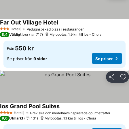
Far Out Village Hotel
Se priser
Hotell
Vedugnsbakad pizza i restaurangen
Se priser
3 Stjärnor
8,4
Väldigt bra
717
Mylopotas, 1.9 km till Ios - Chora
550 kr
Från
Se priser från
9 sidor
Se priser
Dela
Läg
Ios Grand Pool Suites
Se priser
Hotell
Grekiska och medelhavsinspirerade gourmeträtter
Se prise
4 Stjärnor
9,6
Utmärkt
131
Mylopotas, 1.1 km till Ios - Chora