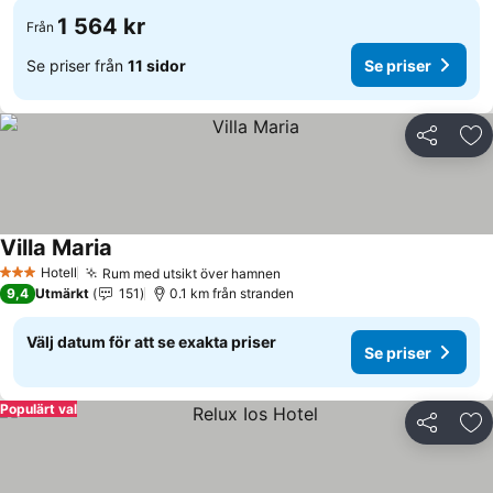
1 564 kr
Från
Se priser från
11 sidor
Se priser
Dela
Läg
Villa Maria
Se priser
Hotell
Rum med utsikt över hamnen
Se priser
3 Stjärnor
9,4
Utmärkt
151
0.1 km från stranden
Välj datum för att se exakta priser
Se priser
Populärt val
Dela
Läg