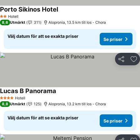
Porto Sikinos Hotel
Se priser
Hotell
2 Stjärnor
8,6
Utmärkt
311
Alopronia, 13.5 km till Ios - Chora
Välj datum för att se exakta priser
Se priser
Dela
Läg
Lucas B Panorama
Se priser
Hotell
4 Stjärnor
8,8
Utmärkt
125
Alopronia, 13.2 km till Ios - Chora
Välj datum för att se exakta priser
Se priser