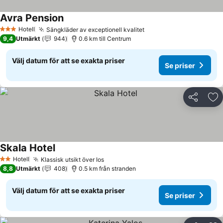
Avra Pension
Se priser
Hotell
Sängkläder av exceptionell kvalitet
Se priser
3 Stjärnor
9,4
Utmärkt
944
0.6 km till Centrum
Välj datum för att se exakta priser
Se priser
Dela
Läg
Skala Hotel
Se priser
Hotell
Klassisk utsikt över Ios
Se priser
2 Stjärnor
8,8
Utmärkt
408
0.5 km från stranden
Välj datum för att se exakta priser
Se priser