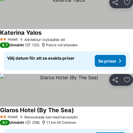
Dela
Läg
Katerina Yalos
Se priser
Hotell
Arkitektur i kykladisk stil
Se priser
2 Stjärnor
8,7
Utmärkt
125
Precis vid stranden
Välj datum för att se exakta priser
Se priser
Dela
Läg
Glaros Hotel (By The Sea)
Se priser
Hotell
Renoverade rum med havsutsikt
Se priser
2 Stjärnor
9,1
Utmärkt
258
1.1 km till Centrum