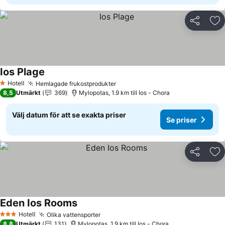
Dela
Läg
Ios Plage
Se priser
Hotell
Hemlagade frukostprodukter
Se priser
1 Stjärnor
8,5
Utmärkt
369
Mylopotas, 1.9 km till Ios - Chora
Välj datum för att se exakta priser
Se priser
Dela
Läg
Eden Ios Rooms
Se priser
Hotell
Olika vattensporter
Se priser
3 Stjärnor
8,8
Utmärkt
131
Mylopotas, 1.9 km till Ios - Chora