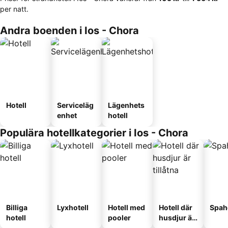
per natt.
Andra boenden i Ios - Chora
Hotell
Serviceläg
Lägenhets
enhet
hotell
Populära hotellkategorier i Ios - Chora
Billiga
Lyxhotell
Hotell med
Hotell där
Spah
hotell
pooler
husdjur är
tillåtna