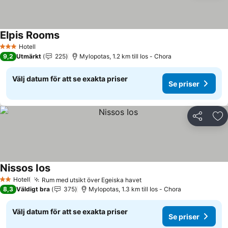
Elpis Rooms
Se priser
Hotell
3 Stjärnor
9,2
Utmärkt
225
Mylopotas, 1.2 km till Ios - Chora
Välj datum för att se exakta priser
Se priser
Dela
Läg
Nissos Ios
Se priser
Hotell
Rum med utsikt över Egeiska havet
Se priser
2 Stjärnor
8,3
Väldigt bra
375
Mylopotas, 1.3 km till Ios - Chora
Välj datum för att se exakta priser
Se priser