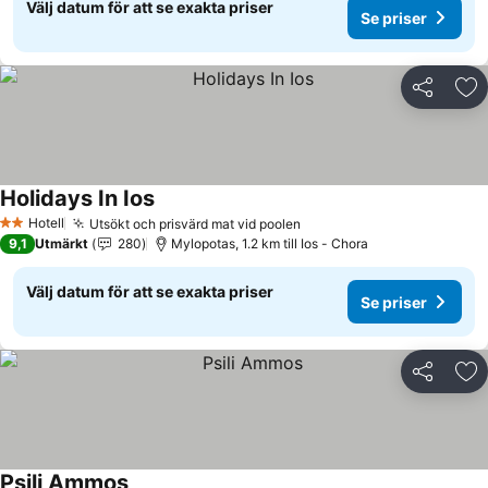
Välj datum för att se exakta priser
Se priser
Dela
Läg
Holidays In Ios
Se priser
Hotell
Utsökt och prisvärd mat vid poolen
Se priser
2 Stjärnor
9,1
Utmärkt
280
Mylopotas, 1.2 km till Ios - Chora
Välj datum för att se exakta priser
Se priser
Dela
Läg
Psili Ammos