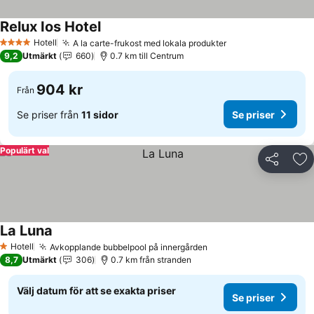
Relux Ios Hotel
Se priser
Hotell
A la carte-frukost med lokala produkter
Se priser
4 Stjärnor
9,2
Utmärkt
660
0.7 km till Centrum
904 kr
Från
Se priser från
11 sidor
Se priser
Populärt val
Dela
Läg
La Luna
Se priser
Hotell
Avkopplande bubbelpool på innergården
Se priser
1 Stjärnor
8,7
Utmärkt
306
0.7 km från stranden
Välj datum för att se exakta priser
Se priser