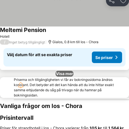
Dela
Läg
Meltemi Pension
Se priser
Hotell
/
Gialos, 0.8 km till Ios - Chora
Inget betyg tillgängligt
Välj datum för att se exakta priser
Se priser
Visa mer
Priserna och tillgängligheten vi får av bokningssidorna ändras
konstant. Det betyder att det kan hända att du inte hittar exakt
samma erbjudande du såg på trivago när du hamnar på
bokningssidan.
Vanliga frågor om Ios - Chora
Prisintervall
Priser för strandhotell i Ios - Chora varierar från
‎105 kr
till
‎1 564 kr