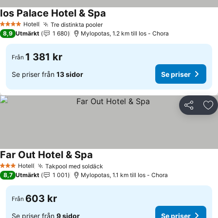
Ios Palace Hotel & Spa
Se priser
Hotell
Tre distinkta pooler
Se priser
4 Stjärnor
8,9
Utmärkt
1 680
Mylopotas, 1.2 km till Ios - Chora
1 381 kr
Från
Se priser från
13 sidor
Se priser
Dela
Läg
Far Out Hotel & Spa
Se priser
Hotell
Takpool med soldäck
Se priser
3 Stjärnor
8,7
Utmärkt
1 001
Mylopotas, 1.1 km till Ios - Chora
603 kr
Från
Se priser från
9 sidor
Se priser