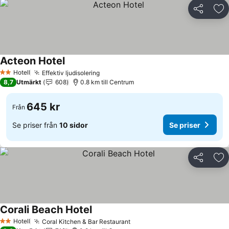
Dela
Läg
Acteon Hotel
Se priser
Hotell
Effektiv ljudisolering
Se priser
2 Stjärnor
8,7
Utmärkt
608
0.8 km till Centrum
645 kr
Från
Se priser från
10 sidor
Se priser
Dela
Läg
Corali Beach Hotel
Se priser
Hotell
Coral Kitchen & Bar Restaurant
Se priser
2 Stjärnor