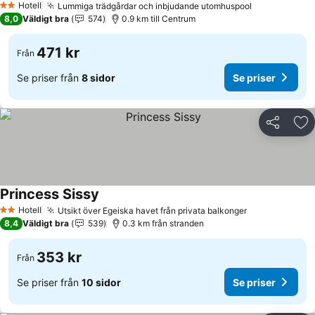
Hotell
Lummiga trädgårdar och inbjudande utomhuspool
Se priser
2 Stjärnor
8,0
Väldigt bra
574
0.9 km till Centrum
471 kr
Från
Se priser från
8 sidor
Se priser
Dela
Läg
Princess Sissy
Se priser
Hotell
Utsikt över Egeiska havet från privata balkonger
Se priser
2 Stjärnor
8,4
Väldigt bra
539
0.3 km från stranden
353 kr
Från
Se priser från
10 sidor
Se priser