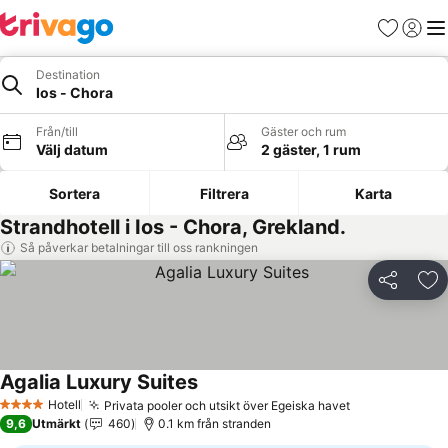
Favoriter
Logga 
Me
Destination
Ios - Chora
Från/till
Gäster och rum
Välj datum
2 gäster, 1 rum
Sortera
Filtrera
Karta
Strandhotell i Ios - Chora, Grekland.
Så påverkar betalningar till oss rankningen
Dela
Läg
Agalia Luxury Suites
Se priser
Hotell
Privata pooler och utsikt över Egeiska havet
Se priser
4 Stjärnor
9,6
Utmärkt
460
0.1 km från stranden