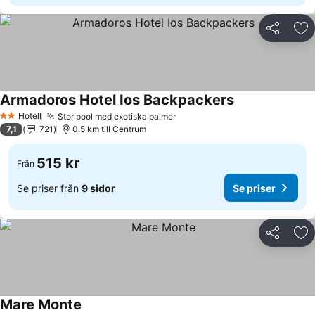
Dela
Läg
Armadoros Hotel Ios Backpackers
Se priser
Hotell
Stor pool med exotiska palmer
Se priser
2 Stjärnor
7,1
721
0.5 km till Centrum
515 kr
Från
Se priser från
9 sidor
Se priser
Dela
Läg
Mare Monte
Se priser