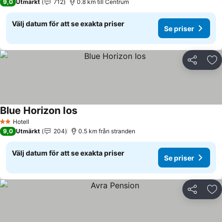
9,0
Utmärkt
712
0.8 km till Centrum
Välj datum för att se exakta priser
Se priser
Dela
Läg
Blue Horizon Ios
Se priser
Hotell
2 Stjärnor
9,0
Utmärkt
204
0.5 km från stranden
Välj datum för att se exakta priser
Se priser
Dela
Läg