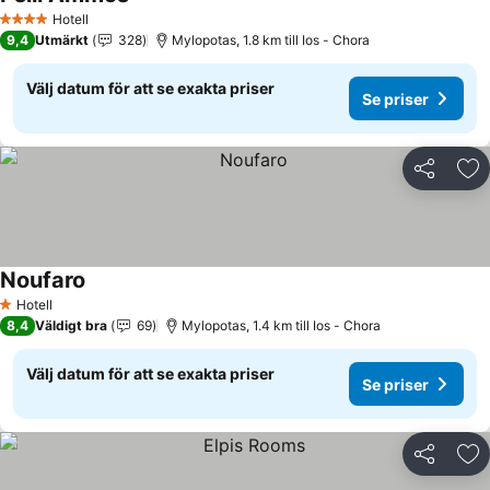
Se priser
Hotell
4 Stjärnor
9,4
Utmärkt
328
Mylopotas, 1.8 km till Ios - Chora
Välj datum för att se exakta priser
Se priser
Dela
Läg
Noufaro
Se priser
Hotell
1 Stjärnor
8,4
Väldigt bra
69
Mylopotas, 1.4 km till Ios - Chora
Välj datum för att se exakta priser
Se priser
Dela
Läg