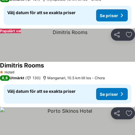
Välj datum för att se exakta priser
Se priser
Populärt val
Dela
Läg
Dimitris Rooms
Se priser
Hotell
1 Stjärnor
8,8
Utmärkt
130
Manganari, 10.5 km till Ios - Chora
Välj datum för att se exakta priser
Se priser
Dela
Läg