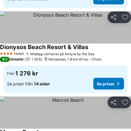
Dela
Läg
Dionysos Beach Resort & Villas
Se priser
Hotell
Middag vid havet på Almyra by the Sea
Se priser
4 Stjärnor
9,1
Utmärkt
1 505
Mylopotas, 1.9 km till Ios - Chora
1 276 kr
Från
Se priser från
14 sidor
Se priser
Dela
Läg