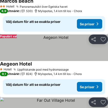
Marcos Beach
Se priser
Hotell
Panoramautsikt över Egeiska havet
Se priser
2 Stjärnor
8,9
Utmärkt
530
Mylopotas, 1.4 km till Ios - Chora
Välj datum för att se exakta priser
Se priser
Populärt val
Dela
Läg
Aegeon Hotel
Se priser
Hotell
Uppfriskande pool med hydromassage
Se priser
1 Stjärnor
9,1
Utmärkt
824
Mylopotas, 1.4 km till Ios - Chora
Välj datum för att se exakta priser
Se priser
Dela
Läg