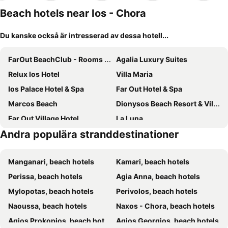
Beach hotels near Ios - Chora
Du kanske också är intresserad av dessa hotell...
FarOut BeachClub - Rooms & Camping
Agalia Luxury Suites
Relux Ios Hotel
Villa Maria
Ios Palace Hotel & Spa
Far Out Hotel & Spa
Marcos Beach
Dionysos Beach Resort & Villas
Far Out Village Hotel
La Luna
Andra populära stranddestinationer
Mare Monte
Holidays In Ios
Armadoros Hotel Ios Backpackers
Corali Beach Hotel
Manganari, beach hotels
Kamari, beach hotels
Aegeon Hotel
Acteon Hotel
Perissa, beach hotels
Agia Anna, beach hotels
Ios Grand Pool Suites
Psili Ammos
Mylopotas, beach hotels
Perivolos, beach hotels
Porto Sikinos Hotel
Princess Sissy
Naoussa, beach hotels
Naxos - Chora, beach hotels
Eden Ios Rooms
Dimitris Rooms
Agios Prokopios, beach hotels
Agios Georgios, beach hotels
Ios Plage
Blue Horizon Ios