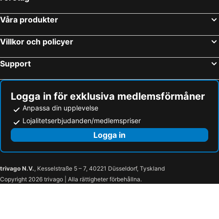
Alopronia, beach hotels
Stelida, beach hotels
Agali, beach hotels
Emborio, beach hotels
Våra produkter
Villkor och policyer
Support
Logga in för exklusiva medlemsförmåner
Anpassa din upplevelse
Lojalitetserbjudanden/medlemspriser
Logga in
trivago N.V.
, Kesselstraße 5 – 7, 40221 Düsseldorf, Tyskland
Copyright 2026 trivago | Alla rättigheter förbehållna.