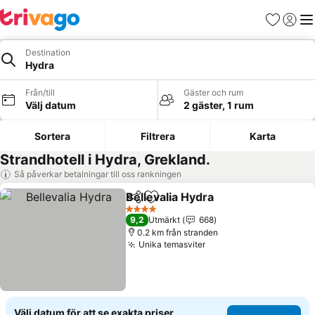
Favoriter
Logga 
Me
Destination
Hydra
Från/till
Gäster och rum
Välj datum
2 gäster, 1 rum
Sortera
Filtrera
Karta
Strandhotell i Hydra, Grekland.
Så påverkar betalningar till oss rankningen
Bellevalia Hydra
Dela
Lägg till i Mina Favoriter
Se priser
4 Stjärnor
9,2
Utmärkt
668
0.2 km från stranden
Unika temasviter
Se priser
Välj datum för att se exakta priser