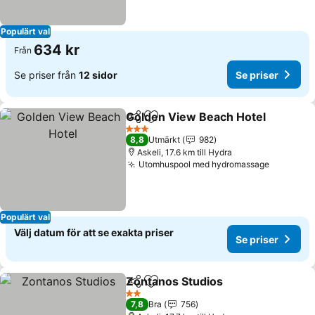
Populärt val
634 kr
Från
Se priser från
12 sidor
Se priser
Golden View Beach Hotel
Dela
Lägg till i Mina Favoriter
3 Stjärnor
8,8
Utmärkt
982
Askeli, 17.6 km till Hydra
Utomhuspool med hydromassage
Se prise
Populärt val
Välj datum för att se exakta priser
Se priser
Zontanos Studios
Dela
Lägg till i Mina Favoriter
Se priser
2 Stjärnor
7,8
Bra
756