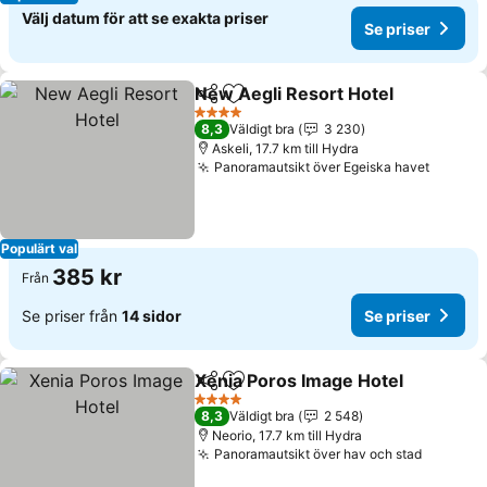
Välj datum för att se exakta priser
Se priser
New Aegli Resort Hotel
Dela
Lägg till i Mina Favoriter
Se 
4 Stjärnor
8,3
Väldigt bra
3 230
Askeli, 17.7 km till Hydra
Panoramautsikt över Egeiska havet
Se pris
Populärt val
385 kr
Från
Se priser från
14 sidor
Se priser
Xenia Poros Image Hotel
Dela
Lägg till i Mina Favoriter
S
4 Stjärnor
8,3
Väldigt bra
2 548
Neorio, 17.7 km till Hydra
Panoramautsikt över hav och stad
Se prise