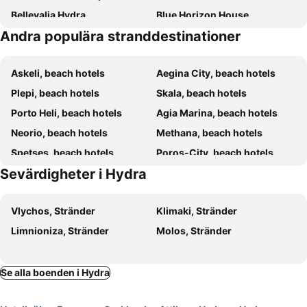
Bellevalia Hydra
Blue Horizon House
Andra populära stranddestinationer
Papasotiriou
Theano Hotel
Dardiza Boutique Hotel
Askeli, beach hotels
Aegina City, beach hotels
Plepi, beach hotels
Skala, beach hotels
Porto Heli, beach hotels
Agia Marina, beach hotels
Neorio, beach hotels
Methana, beach hotels
Spetses, beach hotels
Poros-City, beach hotels
Sevärdigheter i Hydra
Souvala, beach hotels
Megalochori, beach hotels
Epidauros, beach hotels
Vagia, beach hotels
Vlychos, Stränder
Klimaki, Stränder
Thermissia, beach hotels
Perdika, beach hotels
Limnioniza, Stränder
Molos, Stränder
Ermioni, beach hotels
Galatas, beach hotels
Iria, beach hotels
Candia, beach hotels
Petrothalassa, beach hotels
Salandi, beach hotels
Se alla boenden i Hydra