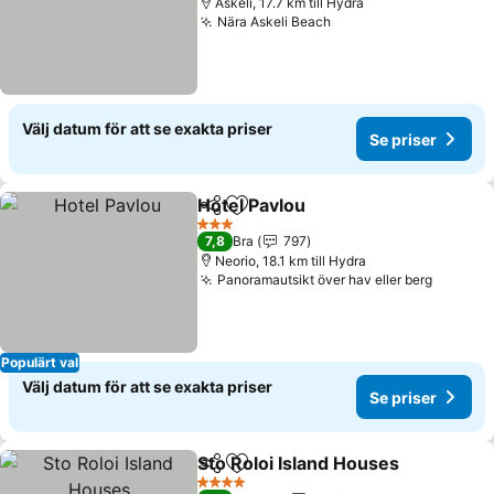
Askeli, 17.7 km till Hydra
Nära Askeli Beach
Se priser
Välj datum för att se exakta priser
Se priser
Hotel Pavlou
Dela
Lägg till i Mina Favoriter
Se priser
3 Stjärnor
7,8
Bra
797
Neorio, 18.1 km till Hydra
Panoramautsikt över hav eller berg
Se pris
Populärt val
Välj datum för att se exakta priser
Se priser
Sto Roloi Island Houses
Dela
Lägg till i Mina Favoriter
Se 
4 Stjärnor