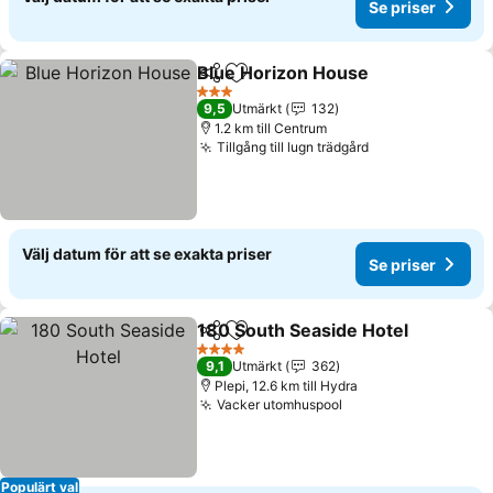
Se priser
Blue Horizon House
Dela
Lägg till i Mina Favoriter
Se pri
3 Stjärnor
9,5
Utmärkt
132
1.2 km till Centrum
Tillgång till lugn trädgård
Se priser
Välj datum för att se exakta priser
Se priser
180 South Seaside Hotel
Dela
Lägg till i Mina Favoriter
S
4 Stjärnor
9,1
Utmärkt
362
Plepi, 12.6 km till Hydra
Vacker utomhuspool
Se priser
Populärt val