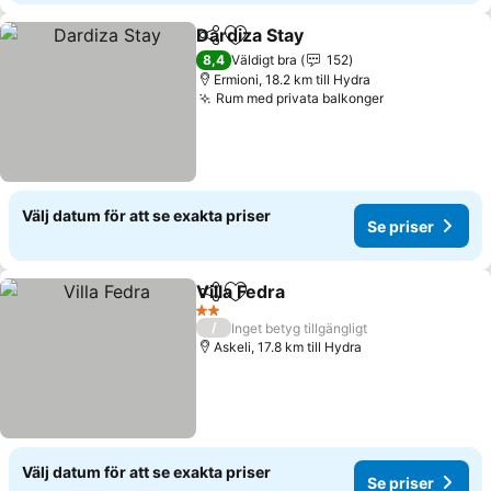
Dardiza Stay
Dela
Lägg till i Mina Favoriter
Se priser
8,4
Väldigt bra
152
Ermioni, 18.2 km till Hydra
Rum med privata balkonger
Se priser
Välj datum för att se exakta priser
Se priser
Villa Fedra
Dela
Lägg till i Mina Favoriter
Se priser
2 Stjärnor
/
Inget betyg tillgängligt
Askeli, 17.8 km till Hydra
Välj datum för att se exakta priser
Se priser