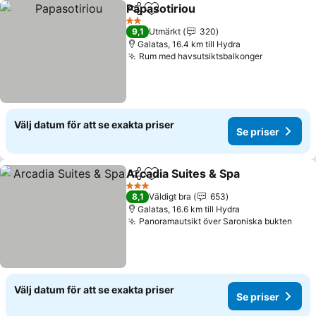
Papasotiriou
Dela
Lägg till i Mina Favoriter
Se priser
2 Stjärnor
9,1
Utmärkt
320
Galatas, 16.4 km till Hydra
Rum med havsutsiktsbalkonger
Se priser
Välj datum för att se exakta priser
Se priser
Arcadia Suites & Spa
Dela
Lägg till i Mina Favoriter
Se pri
3 Stjärnor
8,1
Väldigt bra
653
Galatas, 16.6 km till Hydra
Panoramautsikt över Saroniska bukten
Se p
Välj datum för att se exakta priser
Se priser