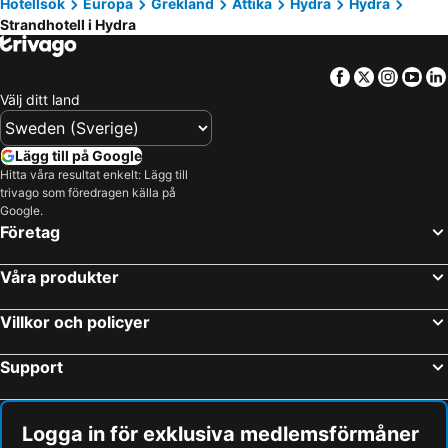
Hotellsök
Europa
Grekland
Attika
Hydra
Hydra
Strandhotell i Hydra
Facebook
Twitter
Insta
Yo
Välj ditt land
Lägg till på Google
Hitta våra resultat enkelt: Lägg till
trivago som föredragen källa på
Google.
Företag
Våra produkter
Villkor och policyer
Support
Logga in för exklusiva medlemsförmåner