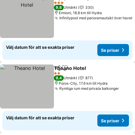
Dela
Lägg till i Mina Favoriter
Se 
3 Stjärnor
9,8
Utmärkt
330
Ermioni, 18.8 km till Hydra
Infinitypool med panoramautsikt över havet
S
Välj datum för att se exakta priser
Se priser
Theano Hotel
Dela
Lägg till i Mina Favoriter
Se priser
2 Stjärnor
9,4
Utmärkt
877
Poros-City, 17.6 km till Hydra
Rymliga rum med privata balkonger
Se pris
Välj datum för att se exakta priser
Se priser