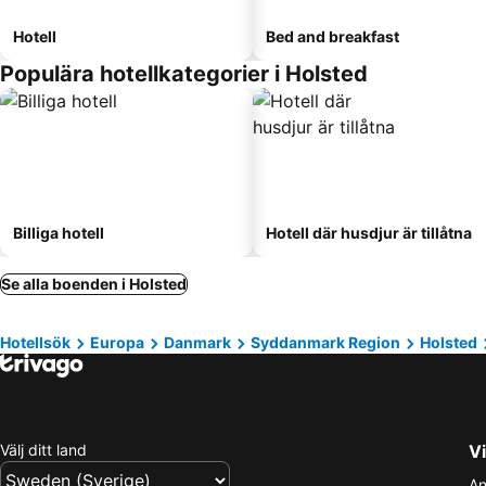
Hotell
Bed and breakfast
Populära hotellkategorier i Holsted
Billiga hotell
Hotell där husdjur är tillåtna
Se alla boenden i Holsted
Hotellsök
Europa
Danmark
Syddanmark Region
Holsted
Välj ditt land
Vi
An