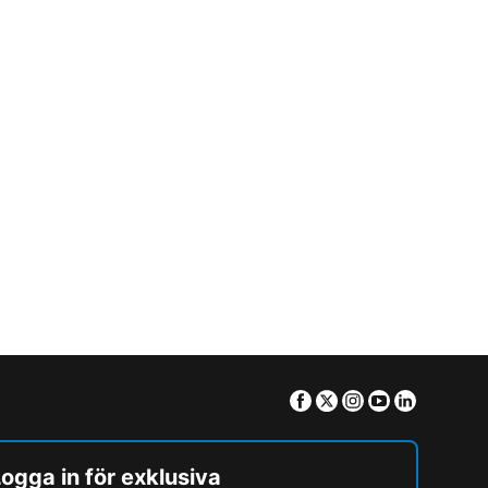
Facebook
Twitter
Instagram
Youtube
Linkedin
ogga in för exklusiva