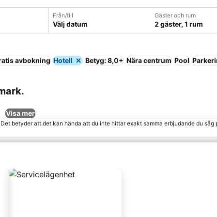
Från/till
Gäster och rum
Välj datum
2 gäster, 1 rum
ratis avbokning
Hotell
Betyg: 8,0+
Nära centrum
Pool
Parker
nmark.
Visa mer
. Det betyder att det kan hända att du inte hittar exakt samma erbjudande du såg 