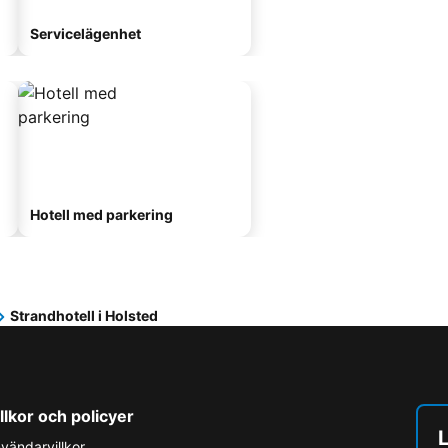
Servicelägenhet
Hotell med parkering
Strandhotell i Holsted
llkor och policyer
L
vändarvillkor