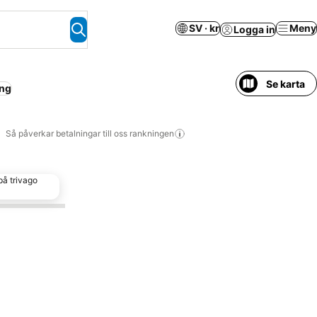
SV · kr
Meny
Logga in
Se karta
ing
Så påverkar betalningar till oss rankningen
på trivago