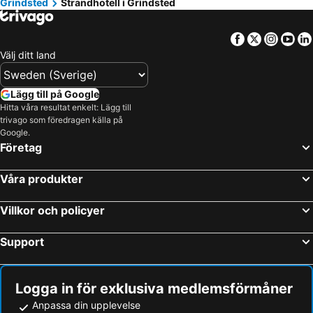
Grindsted
Strandhotell i Grindsted
Facebook
Twitter
Insta
Yo
Välj ditt land
Lägg till på Google
Hitta våra resultat enkelt: Lägg till
trivago som föredragen källa på
Google.
Företag
Våra produkter
Villkor och policyer
Support
Logga in för exklusiva medlemsförmåner
Anpassa din upplevelse