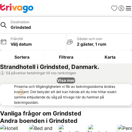
Favoriter
Logga 
Me
Destination
Grindsted
Från/till
Gäster och rum
Välj datum
2 gäster, 1 rum
Sortera
Filtrera
Karta
Strandhotell i Grindsted, Danmark.
Så påverkar betalningar till oss rankningen
Visa mer
Priserna och tillgängligheten vi får av bokningssidorna ändras
konstant. Det betyder att det kan hända att du inte hittar exakt
samma erbjudande du såg på trivago när du hamnar på
bokningssidan.
Vanliga frågor om Grindsted
Andra boenden i Grindsted