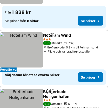
1 838 kr
Från
Se priser från
8 sidor
Se priser
Hotel am Wind
Dela
Lägg till i Mina Favoriter
3 Stjärnor
9,0
Utmärkt
732
Großenbrode, 5.9 km till Fehmarnsund
Riklig och varierad frukostbuffé
Populärt val
Välj datum för att se exakta priser
Se priser
Bretterbude
Dela
Lägg till i Mina Favoriter
Heiligenhafen
3 Stjärnor
8,8
Utmärkt
5 337