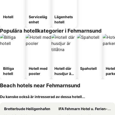
Hotell
Serviceläg
Lägenhets
enhet
hotell
Populära hotellkategorier i Fehmarnsund
Billiga
Hotell med
Hotell där
Spahotell
Hote
hotell
pooler
husdjur är
park
tillåtna
Beach hotels near Fehmarnsund
Du kanske också är intresserad av dessa hotell...
Bretterbude Heiligenhafen
IFA Fehmarn Hotel u. Ferien-Centrum