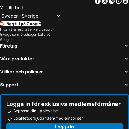
Facebook
Twitter
Insta
Yo
Sierksdorf, beach hotels
Lütjenburg, beach hotels
Välj ditt land
Wulfen, beach hotels
Strukkamp, beach hotels
Bastorf, beach hotels
Højreby, beach hotels
Lägg till på Google
Hitta våra resultat enkelt: Lägg till
Nakskov, beach hotels
Fargau-Pratjau, beach hotels
trivago som föredragen källa på
Heringsdorf, beach hotels
Google.
Företag
Våra produkter
Villkor och policyer
Support
Logga in för exklusiva medlemsförmåner
Anpassa din upplevelse
Lojalitetserbjudanden/medlemspriser
Logga in