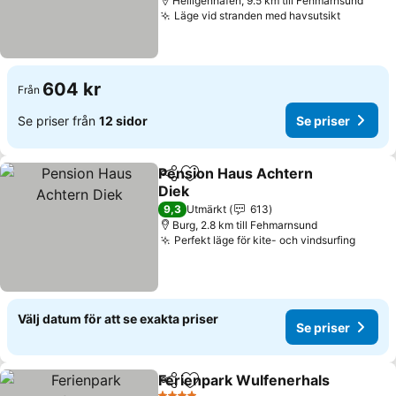
Heiligenhafen, 9.5 km till Fehmarnsund
Läge vid stranden med havsutsikt
604 kr
Från
Se priser från
12 sidor
Se priser
Pension Haus Achtern
Dela
Lägg till i Mina Favoriter
Diek
9,3
Utmärkt
613
Burg, 2.8 km till Fehmarnsund
Perfekt läge för kite- och vindsurfing
Välj datum för att se exakta priser
Se priser
Ferienpark Wulfenerhals
Dela
Lägg till i Mina Favoriter