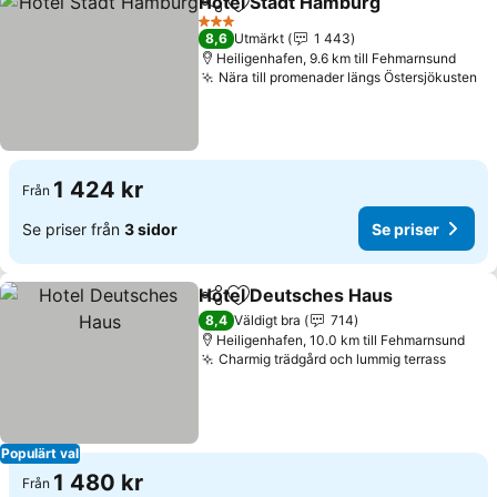
Hotel Stadt Hamburg
Dela
Lägg till i Mina Favoriter
3 Stjärnor
8,6
Utmärkt
1 443
Heiligenhafen, 9.6 km till Fehmarnsund
Nära till promenader längs Östersjökusten
1 424 kr
Från
Se priser från
3 sidor
Se priser
Hotel Deutsches Haus
Dela
Lägg till i Mina Favoriter
8,4
Väldigt bra
714
Heiligenhafen, 10.0 km till Fehmarnsund
Charmig trädgård och lummig terrass
Populärt val
1 480 kr
Från