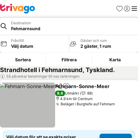
Favoriter
Logga 
Me
Destination
Fehmarnsund
Från/till
Gäster och rum
Välj datum
2 gäster, 1 rum
Sortera
Filtrera
Karta
Strandhotell i Fehmarnsund, Tyskland.
Så påverkar betalningar till oss rankningen
Fehmarn-Sonne-Meer
Dela
Lägg till i Mina Favoriter
8,6
Utmärkt
88
4.9 km till Centrum
Beläget i Burgtiefe auf Fehmarn
Välj datum för att se exakta priser