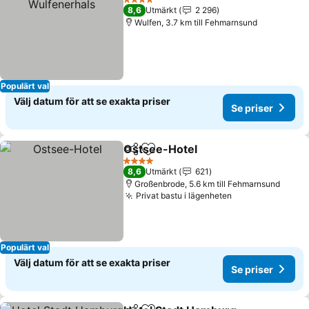
4 Stjärnor
8,6
Utmärkt
2 296
Wulfen, 3.7 km till Fehmarnsund
Populärt val
Välj datum för att se exakta priser
Se priser
Ostsee-Hotel
Dela
Lägg till i Mina Favoriter
4 Stjärnor
8,6
Utmärkt
621
Großenbrode, 5.6 km till Fehmarnsund
Privat bastu i lägenheten
Populärt val
Välj datum för att se exakta priser
Se priser