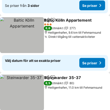
Se priser från
3 sidor
Se priser
Baltic Kölln Appartement
Dela
Lägg till i Mina Favoriter
3 Stjärnor
8,6
Utmärkt
277
Heiligenhafen, 9.6 km till Fehmarnsund
Direkt tillgång till vattenaktiviteter
Välj datum för att se exakta priser
Se priser
Steinwarder 35-37
Dela
Lägg till i Mina Favoriter
8,5
Utmärkt
80
Heiligenhafen, 11.0 km till Fehmarnsund