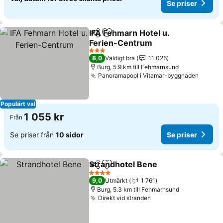
Se priser
IFA Fehmarn Hotel u.
Dela
Lägg till i Mina Favoriter
Ferien-Centrum
3 Stjärnor
8,0
Väldigt bra
11 026
Burg, 5.9 km till Fehmarnsund
Panoramapool i Vitamar-byggnaden
Populärt val
1 055 kr
Från
Se priser från
10 sidor
Se priser
Strandhotel Bene
Dela
Lägg till i Mina Favoriter
4 Stjärnor
9,0
Utmärkt
1 761
Burg, 5.3 km till Fehmarnsund
Direkt vid stranden