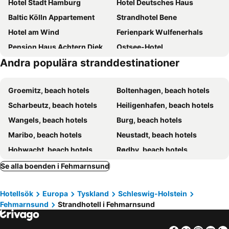
Hotel Stadt Hamburg
Hotel Deutsches Haus
Baltic Kölln Appartement
Strandhotel Bene
Hotel am Wind
Ferienpark Wulfenerhals
Pension Haus Achtern Diek
Ostsee-Hotel
Andra populära stranddestinationer
Steinwarder 35-37
Fehmarn-Sonne-Meer
Strandhotel Heiligenhafen
Groemitz, beach hotels
Boltenhagen, beach hotels
Scharbeutz, beach hotels
Heiligenhafen, beach hotels
Wangels, beach hotels
Burg, beach hotels
Maribo, beach hotels
Neustadt, beach hotels
Hohwacht, beach hotels
Rødby, beach hotels
Dahme, beach hotels
Schönberg, beach hotels
Se alla boenden i Fehmarnsund
Rerik, beach hotels
Großenbrode, beach hotels
Hotellsök
Europa
Tyskland
Schleswig-Holstein
Eutin, beach hotels
Kalkhorst, beach hotels
Fehmarnsund
Strandhotell i Fehmarnsund
Oldenburg in Holstein, beach hotels
Poel, beach hotels
Nysted, beach hotels
Kellenhusen, beach hotels