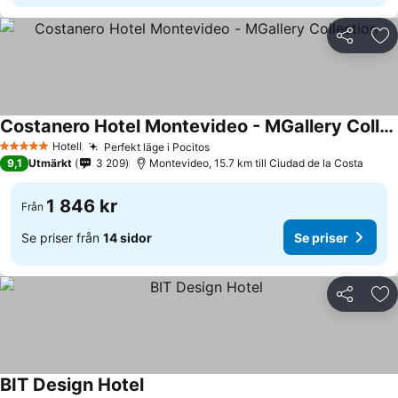
Dela
Läg
Costanero Hotel Montevideo - MGallery Collection
Hotell
Perfekt läge i Pocitos
5 Stjärnor
9,1
Utmärkt
3 209
Montevideo, 15.7 km till Ciudad de la Costa
1 846 kr
Från
Se priser från
14 sidor
Se priser
Dela
Läg
BIT Design Hotel