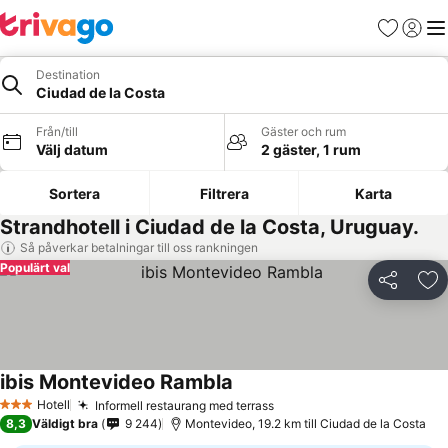
Favoriter
Logga 
Me
Destination
Ciudad de la Costa
Från/till
Gäster och rum
Välj datum
2 gäster, 1 rum
Sortera
Filtrera
Karta
Strandhotell i Ciudad de la Costa, Uruguay.
Så påverkar betalningar till oss rankningen
Populärt val
Dela
Läg
ibis Montevideo Rambla
Hotell
Informell restaurang med terrass
3 Stjärnor
8,3
Väldigt bra
9 244
Montevideo, 19.2 km till Ciudad de la Costa