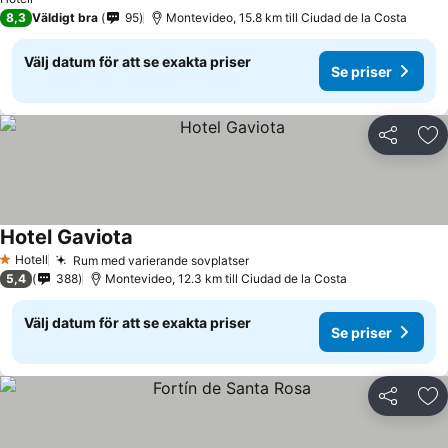
8,3
Väldigt bra
95
Montevideo, 15.8 km till Ciudad de la Costa
Välj datum för att se exakta priser
Se priser
Dela
Läg
Hotel Gaviota
Hotell
Rum med varierande sovplatser
1 Stjärnor
5,4
388
Montevideo, 12.3 km till Ciudad de la Costa
Välj datum för att se exakta priser
Se priser
Dela
Läg