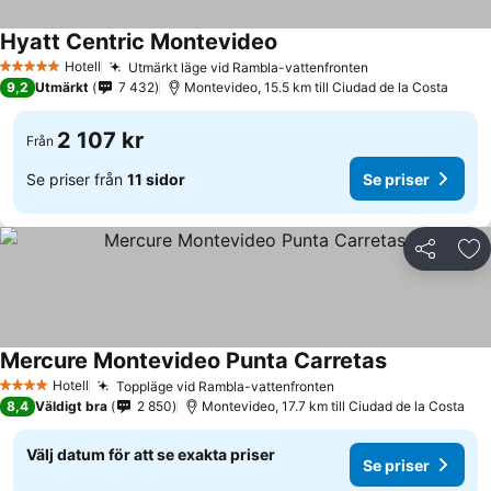
Hyatt Centric Montevideo
Hotell
Utmärkt läge vid Rambla-vattenfronten
5 Stjärnor
9,2
Utmärkt
7 432
Montevideo, 15.5 km till Ciudad de la Costa
2 107 kr
Från
Se priser från
11 sidor
Se priser
Dela
Läg
Mercure Montevideo Punta Carretas
Hotell
Toppläge vid Rambla-vattenfronten
4 Stjärnor
8,4
Väldigt bra
2 850
Montevideo, 17.7 km till Ciudad de la Costa
Välj datum för att se exakta priser
Se priser