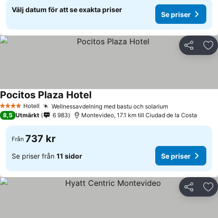
Välj datum för att se exakta priser
Se priser
Dela
Läg
Pocitos Plaza Hotel
Hotell
Wellnessavdelning med bastu och solarium
4 Stjärnor
8,5
Utmärkt
6 983
Montevideo, 17.1 km till Ciudad de la Costa
737 kr
Från
Se priser från
11 sidor
Se priser
Dela
Läg