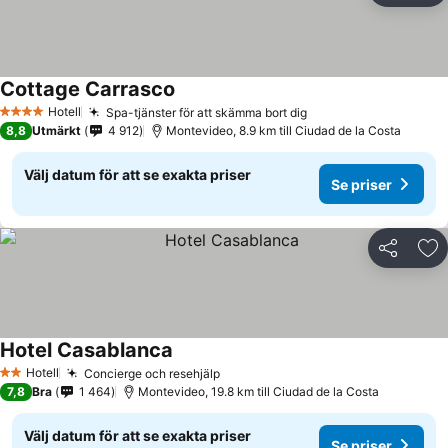
Cottage Carrasco
Hotell
Spa-tjänster för att skämma bort dig
4 Stjärnor
8,8
Utmärkt
4 912
Montevideo, 8.9 km till Ciudad de la Costa
Välj datum för att se exakta priser
Se priser
Dela
Läg
Hotel Casablanca
Hotell
Concierge och resehjälp
2 Stjärnor
7,8
Bra
1 464
Montevideo, 19.8 km till Ciudad de la Costa
Välj datum för att se exakta priser
Se priser