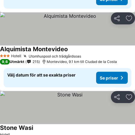
Dela
Läg
Alquimista Montevideo
Hotell
Utomhuspool och trädgårdsoas
3 Stjärnor
9,6
Utmärkt
215
Montevideo, 9.1 km till Ciudad de la Costa
Välj datum för att se exakta priser
Se priser
Dela
Läg
Stone Wasi
Hotell