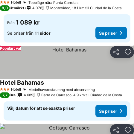
Hotell
Toppläge nära Punta Carretas
3 Stjärnor
9,0
Utmärkt
4 078
Montevideo, 18.1 km till Ciudad de la Costa
1 089 kr
Från
Se priser från
11 sidor
Se priser
Populärt val
Dela
Läg
Hotel Bahamas
Hotell
Medelhavsrestaurang med uteservering
3 Stjärnor
7,7
Bra
4 689
Barra de Carrasco, 4.9 km till Ciudad de la Costa
Välj datum för att se exakta priser
Se priser
Dela
Läg