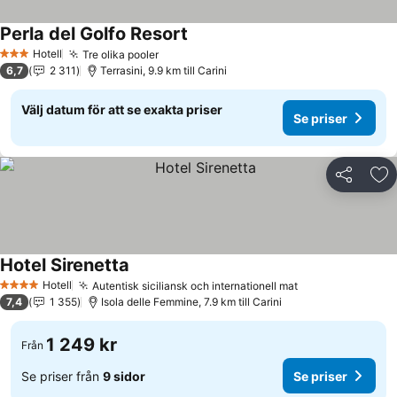
Perla del Golfo Resort
Hotell
Tre olika pooler
3 Stjärnor
6,7
2 311
Terrasini, 9.9 km till Carini
Välj datum för att se exakta priser
Se priser
Dela
Läg
Hotel Sirenetta
Hotell
Autentisk siciliansk och internationell mat
4 Stjärnor
7,4
1 355
Isola delle Femmine, 7.9 km till Carini
1 249 kr
Från
Se priser från
9 sidor
Se priser