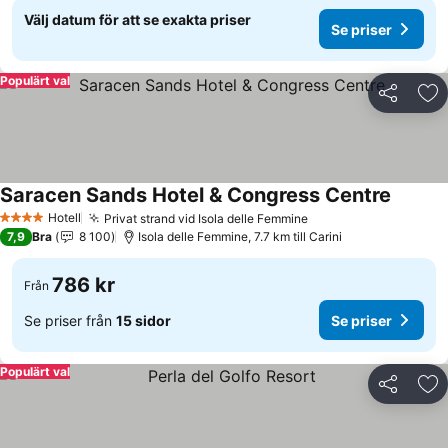
Välj datum för att se exakta priser
Se priser
Populärt val
Dela
Läg
Saracen Sands Hotel & Congress Centre
Hotell
Privat strand vid Isola delle Femmine
4 Stjärnor
7,9
Bra
8 100
Isola delle Femmine, 7.7 km till Carini
786 kr
Från
Se priser från
15 sidor
Se priser
Populärt val
Dela
Läg