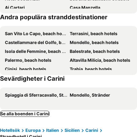
Ai Cartari
Casa Manzella
Andra populära stranddestinationer
Perla del Golfo Resort
Hotel Posta
Hotel Il Pirata
Tra Le Braccia di Morfeo
San Vito Lo Capo, beach hotels
Terrasini, beach hotels
Terrasini 2000
Palazzo Graziano
Castellammare del Golfo, beach hotels
Mondello, beach hotels
Magaggiari Beach House
Hotel Villa Esperia
Isola delle Femmine, beach hotels
Balestrate, beach hotels
Holiday apartment in Residency Marino
Palermo, beach hotels
Altavilla Milicia, beach hotels
Cinisi, beach hotels
Trabia, beach hotels
Sevärdigheter i Carini
Alcamo, beach hotels
Custonaci, beach hotels
Ficarazzi, beach hotels
Bagheria, beach hotels
Spiaggia di Sferracavallo, Stränder
Mondello, Stränder
Santa Flavia, beach hotels
Calatafimi, beach hotels
Trappeto, beach hotels
Casteldaccia, beach hotels
Termini Imerese, beach hotels
Balata di Baida, beach hotels
Se alla boenden i Carini
Hotellsök
Europa
Italien
Sicilien
Carini
Strandhotell i Carini