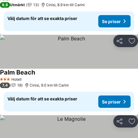
9,8
Utmärkt
13
Cinisi, 8.9 km till Carini
Välj datum för att se exakta priser
Se priser
Dela
Läg
Palm Beach
Hotell
3 Stjärnor
7,4
18
Cinisi, 9.0 km till Carini
Välj datum för att se exakta priser
Se priser
Dela
Läg