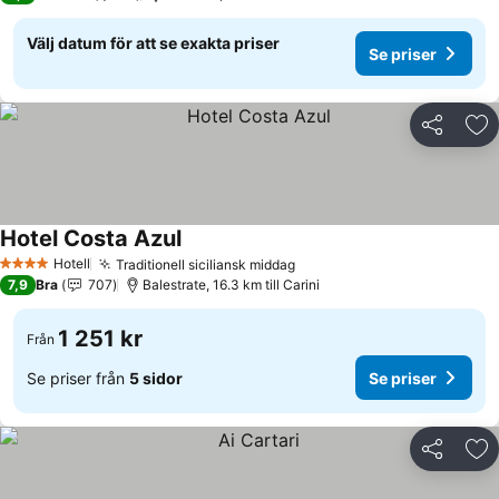
Välj datum för att se exakta priser
Se priser
Dela
Läg
Hotel Costa Azul
Hotell
Traditionell siciliansk middag
4 Stjärnor
7,9
Bra
707
Balestrate, 16.3 km till Carini
1 251 kr
Från
Se priser från
5 sidor
Se priser
Dela
Läg