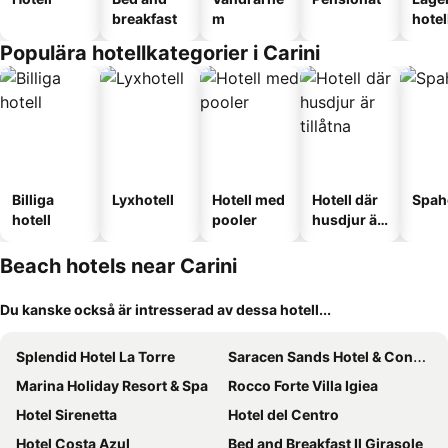
breakfast
m
hotel
Populära hotellkategorier i Carini
Billiga
Lyxhotell
Hotell med
Hotell där
Spah
hotell
pooler
husdjur är
tillåtna
Beach hotels near Carini
Du kanske också är intresserad av dessa hotell...
Splendid Hotel La Torre
Saracen Sands Hotel & Congress Centre
Marina Holiday Resort & Spa
Rocco Forte Villa Igiea
Hotel Sirenetta
Hotel del Centro
Hotel Costa Azul
Bed and Breakfast Il Girasole