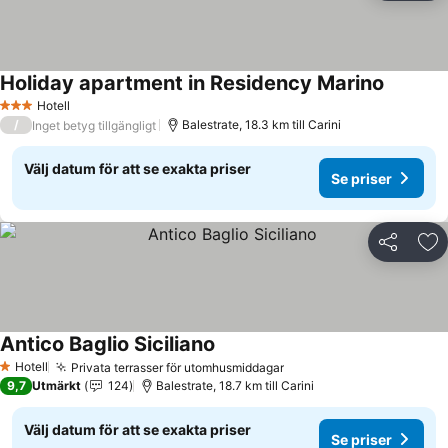
Holiday apartment in Residency Marino
Hotell
3 Stjärnor
/
Balestrate, 18.3 km till Carini
Inget betyg tillgängligt
Välj datum för att se exakta priser
Se priser
Dela
Läg
Antico Baglio Siciliano
Hotell
Privata terrasser för utomhusmiddagar
1 Stjärnor
9,7
Utmärkt
124
Balestrate, 18.7 km till Carini
Välj datum för att se exakta priser
Se priser