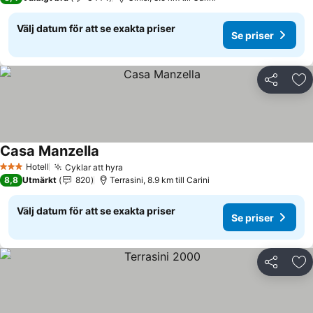
Välj datum för att se exakta priser
Se priser
Dela
Läg
Casa Manzella
Hotell
Cyklar att hyra
3 Stjärnor
8,8
Utmärkt
820
Terrasini, 8.9 km till Carini
Välj datum för att se exakta priser
Se priser
Dela
Läg