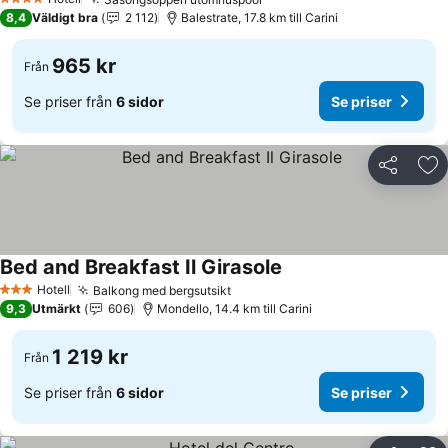
4 Stjärnor
8,4
Väldigt bra
2 112
Balestrate, 17.8 km till Carini
965 kr
Från
Se priser från
6 sidor
Se priser
Dela
Läg
Bed and Breakfast Il Girasole
Hotell
Balkong med bergsutsikt
3 Stjärnor
9,3
Utmärkt
606
Mondello, 14.4 km till Carini
1 219 kr
Från
Se priser från
6 sidor
Se priser