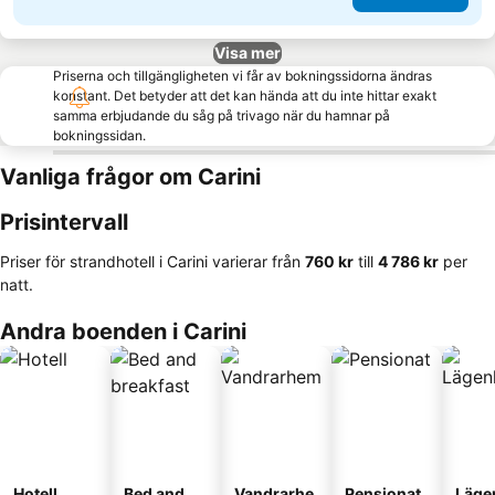
Visa mer
Priserna och tillgängligheten vi får av bokningssidorna ändras
konstant. Det betyder att det kan hända att du inte hittar exakt
samma erbjudande du såg på trivago när du hamnar på
bokningssidan.
Vanliga frågor om Carini
Prisintervall
Priser för strandhotell i Carini varierar från
‎760 kr
till
‎4 786 kr
per
natt.
Andra boenden i Carini
Hotell
Bed and
Vandrarhe
Pensionat
Läge