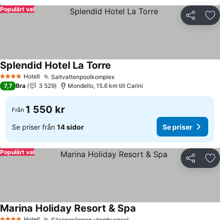
Populärt val
Dela
Läg
Splendid Hotel La Torre
Hotell
Saltvattenpoolkomplex
4 Stjärnor
7,7
Bra
3 529
Mondello, 15.6 km till Carini
1 550 kr
Från
Se priser från
14 sidor
Se priser
Populärt val
Dela
Läg
Marina Holiday Resort & Spa
Hotell
Säsongsöppen utomhuspool