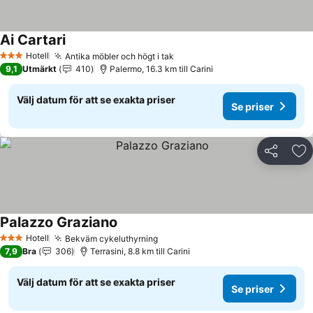
Ai Cartari
Hotell
Antika möbler och högt i tak
3 Stjärnor
9,1
Utmärkt
410
Palermo, 16.3 km till Carini
Välj datum för att se exakta priser
Se priser
Dela
Läg
Palazzo Graziano
Hotell
Bekväm cykeluthyrning
3 Stjärnor
7,9
Bra
306
Terrasini, 8.8 km till Carini
Välj datum för att se exakta priser
Se priser