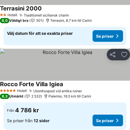
Terrasini 2000
Hotell
Traditionell siciliansk charm
2 Stjärnor
8,0
Väldigt bra
501
Terrasini, 8.7 km till Carini
Välj datum för att se exakta priser
Se priser
Dela
Läg
Rocco Forte Villa Igiea
Hotell
Utomhuspool vid antika ruiner
5 Stjärnor
9,3
Utmärkt
2 532
Palermo, 16.5 km till Carini
4 786 kr
Från
Se priser från
12 sidor
Se priser