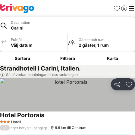
Favoriter
Logga 
Me
Destination
Carini
Från/till
Gäster och rum
Välj datum
2 gäster, 1 rum
Sortera
Filtrera
Karta
Strandhotell i Carini, Italien.
Så påverkar betalningar till oss rankningen
Dela
Läg
Hotel Portorais
Hotell
3 Stjärnor
/
6.6 km till Centrum
Inget betyg tillgängligt