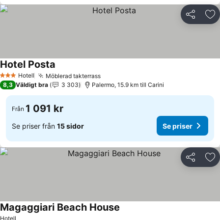
Dela
Läg
Hotel Posta
Hotell
Möblerad takterrass
3 Stjärnor
8,3
Väldigt bra
3 303
Palermo, 15.9 km till Carini
1 091 kr
Från
Se priser från
15 sidor
Se priser
Dela
Läg
Magaggiari Beach House
Hotell