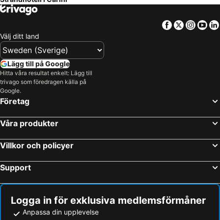
Facebook
Twitter
Insta
Yo
Välj ditt land
Lägg till på Google
Hitta våra resultat enkelt: Lägg till
trivago som föredragen källa på
Google.
Företag
Våra produkter
Villkor och policyer
Support
Logga in för exklusiva medlemsförmåner
Anpassa din upplevelse