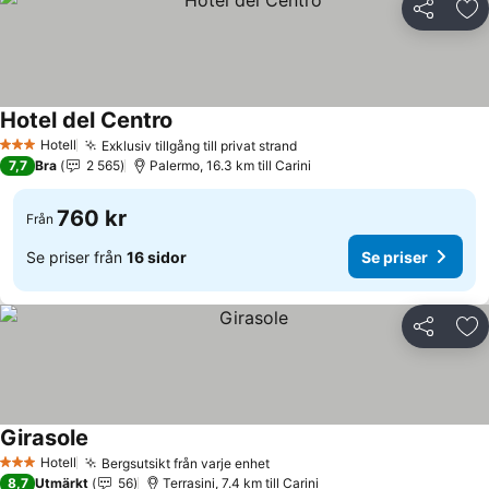
Dela
Läg
Hotel del Centro
Hotell
Exklusiv tillgång till privat strand
3 Stjärnor
7,7
Bra
2 565
Palermo, 16.3 km till Carini
760 kr
Från
Se priser från
16 sidor
Se priser
Dela
Läg
Girasole
Hotell
Bergsutsikt från varje enhet
3 Stjärnor
8,7
Utmärkt
56
Terrasini, 7.4 km till Carini