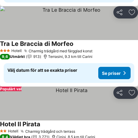
Dela
Läg
Tra Le Braccia di Morfeo
Hotell
Charmig trädgård med färgglad konst
3 Stjärnor
9,6
Utmärkt
913
Terrasini, 9.3 km till Carini
Välj datum för att se exakta priser
Se priser
Populärt val
Dela
Läg
Hotel Il Pirata
Hotell
Charmig trädgård och terrass
2 Stjärnor
8,4
Väldigt bra
3 771
Cinisi, 8.5 km till Carini