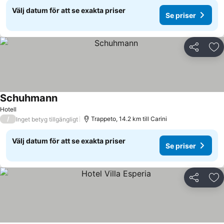
Välj datum för att se exakta priser
Se priser
Dela
Läg
Schuhmann
Hotell
/
Trappeto, 14.2 km till Carini
Inget betyg tillgängligt
Välj datum för att se exakta priser
Se priser
Dela
Läg