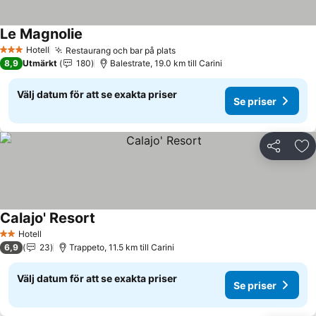
Le Magnolie
Hotell
Restaurang och bar på plats
3 Stjärnor
8,9
Utmärkt
180
Balestrate, 19.0 km till Carini
Välj datum för att se exakta priser
Se priser
Dela
Läg
Calajo' Resort
Hotell
2 Stjärnor
6,9
23
Trappeto, 11.5 km till Carini
Välj datum för att se exakta priser
Se priser