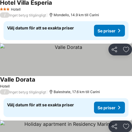
Hotel Villa Esperia
Hotell
3 Stjärnor
/
Mondello, 14.9 km till Carini
Inget betyg tillgängligt
Välj datum för att se exakta priser
Se priser
Dela
Läg
Valle Dorata
Hotell
/
Balestrate, 17.6 km till Carini
Inget betyg tillgängligt
Välj datum för att se exakta priser
Se priser
Dela
Läg