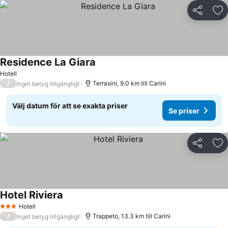
Dela
Läg
Residence La Giara
Hotell
/
Terrasini, 9.0 km till Carini
Inget betyg tillgängligt
Välj datum för att se exakta priser
Se priser
Dela
Läg
Hotel Riviera
Hotell
3 Stjärnor
/
Trappeto, 13.3 km till Carini
Inget betyg tillgängligt