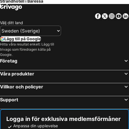
Strandhotell i Baressa
Facebook
Twitter
Insta
Yo
Välj ditt land
Lägg till på Google
Hitta våra resultat enkelt: Lägg till
trivago som föredragen källa på
Google.
Företag
Våra produkter
Villkor och policyer
Support
Logga in för exklusiva medlemsförmåner
Anpassa din upplevelse