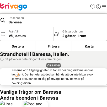
Favoriter
Logga 
Me
Destination
Baressa
Från/till
Gäster och rum
Välj datum
2 gäster, 1 rum
Sortera
Filtrera
Karta
Strandhotell i Baressa, Italien.
Så påverkar betalningar till oss rankningen
Visa mer
Priserna och tillgängligheten vi får av bokningssidorna ändras
konstant. Det betyder att det kan hända att du inte hittar exakt
samma erbjudande du såg på trivago när du hamnar på
bokningssidan.
Vanliga frågor om Baressa
Andra boenden i Baressa