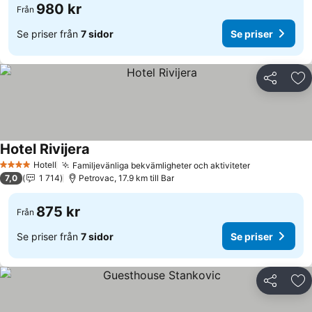
980 kr
Från
Se priser från
7 sidor
Se priser
Dela
Läg
Hotel Rivijera
Hotell
Familjevänliga bekvämligheter och aktiviteter
4 Stjärnor
7,0
1 714
Petrovac, 17.9 km till Bar
875 kr
Från
Se priser från
7 sidor
Se priser
Dela
Läg