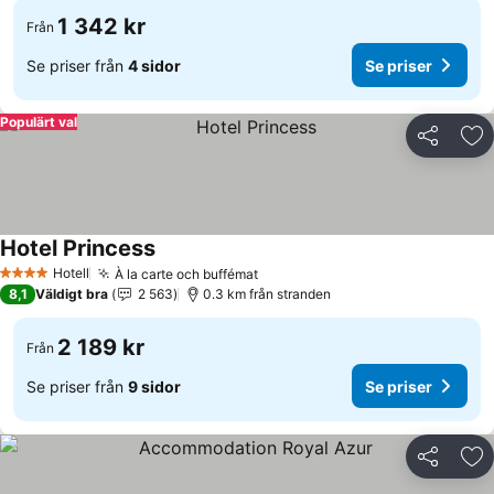
1 342 kr
Från
Se priser från
4 sidor
Se priser
Populärt val
Dela
Läg
Hotel Princess
Hotell
À la carte och buffémat
4 Stjärnor
8,1
Väldigt bra
2 563
0.3 km från stranden
2 189 kr
Från
Se priser från
9 sidor
Se priser
Dela
Läg