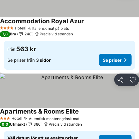
Accommodation Royal Azur
Hotell
Italiensk mat på plats
4 Stjärnor
7,8
Bra
248
Precis vid stranden
563 kr
Från
Se priser från
3 sidor
Se priser
Dela
Läg
Apartments & Rooms Elite
Hotell
Autentisk montenegrinsk mat
3 Stjärnor
9,0
Utmärkt
386
Precis vid stranden
Välj datum för att se exakta priser