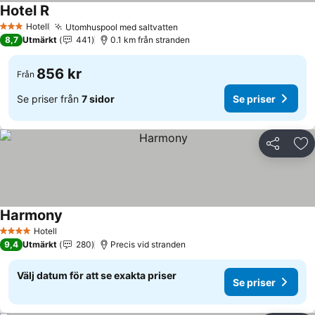
Hotel R
Hotell
Utomhuspool med saltvatten
3 Stjärnor
8,7
Utmärkt
441
0.1 km från stranden
856 kr
Från
Se priser från
7 sidor
Se priser
Dela
Läg
Harmony
Hotell
4 Stjärnor
9,4
Utmärkt
280
Precis vid stranden
Välj datum för att se exakta priser
Se priser