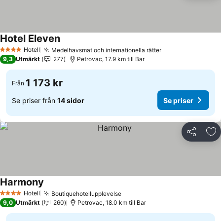
Hotel Eleven
Hotell
Medelhavsmat och internationella rätter
4 Stjärnor
9,3
Utmärkt
277
Petrovac, 17.9 km till Bar
1 173 kr
Från
Se priser från
14 sidor
Se priser
Dela
Läg
Harmony
Hotell
Boutiquehotellupplevelse
4 Stjärnor
9,0
Utmärkt
260
Petrovac, 18.0 km till Bar