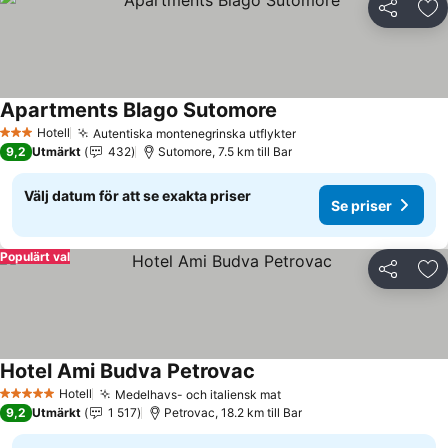
Dela
Läg
Apartments Blago Sutomore
Hotell
Autentiska montenegrinska utflykter
3 Stjärnor
9,2
Utmärkt
432
Sutomore, 7.5 km till Bar
Välj datum för att se exakta priser
Se priser
Populärt val
Dela
Läg
Hotel Ami Budva Petrovac
Hotell
Medelhavs- och italiensk mat
5 Stjärnor
9,2
Utmärkt
1 517
Petrovac, 18.2 km till Bar