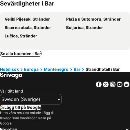
Sevärdigheter i Bar
Cetinje, beach hotels
Apartments Abramovic
Veliki Pijesak, Stränder
Plaža u Sutomoru, Stränder
Biserna obala, Stränder
Buljarica, Stränder
Lučice, Stränder
Se alla boenden i Bar
Hotellsök
Europa
Montenegro
Bar
Strandhotell i Bar
Facebook
Twitter
Insta
Yo
Välj ditt land
Lägg till på Google
Hitta våra resultat enkelt: Lägg till
trivago som föredragen källa på
Google.
Företag