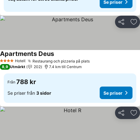
Se priser
Dela
Läg
Apartments Deus
Hotell
Restaurang och pizzeria på plats
4 Stjärnor
8,9
Utmärkt
202
7.4 km till Centrum
788 kr
Från
Se priser från
3 sidor
Se priser
Dela
Läg