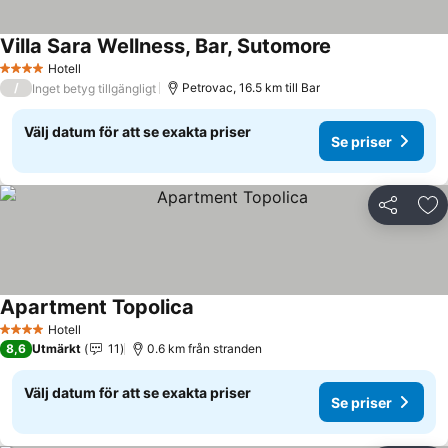
Villa Sara Wellness, Bar, Sutomore
Hotell
4 Stjärnor
/
Petrovac, 16.5 km till Bar
Inget betyg tillgängligt
Välj datum för att se exakta priser
Se priser
Dela
Läg
Apartment Topolica
Hotell
4 Stjärnor
8,6
Utmärkt
11
0.6 km från stranden
Välj datum för att se exakta priser
Se priser