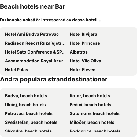
Beach hotels near Bar
Du kanske också är intresserad av dessa hotell...
Hotel Ami Budva Petrovac
Hotel Rivijera
Radisson Resort Ruza Vjetrova
Hotel Princess
Hotel Sato Conference & SPA Resort
Albatros
Accommodation Royal Azur
Hotel Vile Oliva
Hotel Palas
Hotel Eleven
Andra populära stranddestinationer
Harmony
Hotel R
Apartments Del Mar
Guesthouse Berlin
Budva, beach hotels
Kotor, beach hotels
Castellamare Residence
Apartments Blago Sutomore
Ulcinj, beach hotels
Bečići, beach hotels
Hotel Renome
Del Mar
Petrovac, beach hotels
Sutomore, beach hotels
Apartments Deus
Harmony
Svetistefan, beach hotels
Miločer, beach hotels
Pearl Beach Hotel
Hotel Porto Sole
Shkodra, beach hotels
Podgorica, beach hotels
Hotel Krusik
Guesthouse Stankovic