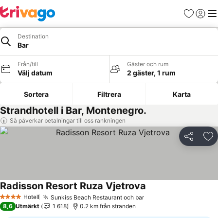
Favoriter
Logga 
Me
Destination
Bar
Från/till
Gäster och rum
Välj datum
2 gäster, 1 rum
Sortera
Filtrera
Karta
Strandhotell i Bar, Montenegro.
Så påverkar betalningar till oss rankningen
Dela
Läg
Radisson Resort Ruza Vjetrova
Hotell
Sunkiss Beach Restaurant och bar
4 Stjärnor
8,6
Utmärkt
1 618
0.2 km från stranden