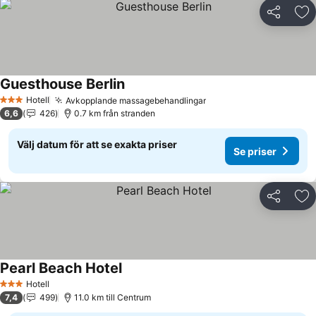
Dela
Läg
Guesthouse Berlin
Hotell
Avkopplande massagebehandlingar
3 Stjärnor
6,6
426
0.7 km från stranden
Välj datum för att se exakta priser
Se priser
Dela
Läg
Pearl Beach Hotel
Hotell
3 Stjärnor
7,4
499
11.0 km till Centrum