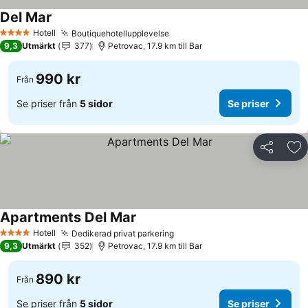
Del Mar
Hotell
Boutiquehotellupplevelse
4 Stjärnor
9,3
Utmärkt
377
Petrovac, 17.9 km till Bar
990 kr
Från
Se priser från
5 sidor
Se priser
Dela
Läg
Apartments Del Mar
Hotell
Dedikerad privat parkering
4 Stjärnor
9,3
Utmärkt
352
Petrovac, 17.9 km till Bar
890 kr
Från
Se priser från
5 sidor
Se priser