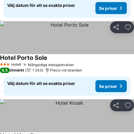
Välj datum för att se exakta priser
Se priser
Dela
Läg
Hotel Porto Sole
Hotell
Mångsidiga matupplevelser
3 Stjärnor
8,5
Utmärkt
1 243
Precis vid stranden
Välj datum för att se exakta priser
Se priser
Dela
Läg