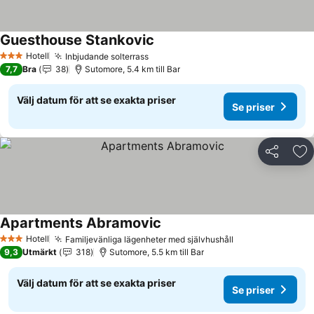
Guesthouse Stankovic
Hotell
Inbjudande solterrass
3 Stjärnor
7,7
Bra
38
Sutomore, 5.4 km till Bar
Välj datum för att se exakta priser
Se priser
Dela
Läg
Apartments Abramovic
Hotell
Familjevänliga lägenheter med självhushåll
3 Stjärnor
9,3
Utmärkt
318
Sutomore, 5.5 km till Bar
Välj datum för att se exakta priser
Se priser