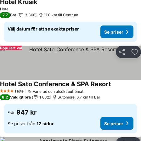
Hotel Krusik
Hotell
7,7
Bra
3 368
11.0 km till Centrum
Välj datum för att se exakta priser
Se priser
Populärt val
Dela
Läg
Hotel Sato Conference & SPA Resort
Hotell
Varierad och utsökt buffémat
4 Stjärnor
8,2
Väldigt bra
1 832
Sutomore, 6.7 km till Bar
947 kr
Från
Se priser från
12 sidor
Se priser