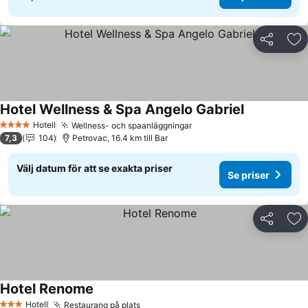
Dela
Läg
Hotel Wellness & Spa Angelo Gabriel
Hotell
Wellness- och spaanläggningar
4 Stjärnor
7,3
104
Petrovac, 16.4 km till Bar
Välj datum för att se exakta priser
Se priser
Dela
Läg
Hotel Renome
Hotell
Restaurang på plats