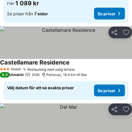
1 089 kr
Från
Se priser från
7 sidor
Se priser
Dela
Läg
Castellamare Residence
Hotell
Restaurang med solig terrass
3 Stjärnor
9,0
Utmärkt
209
Petrovac, 16.5 km till Bar
Välj datum för att se exakta priser
Se priser
Dela
Läg