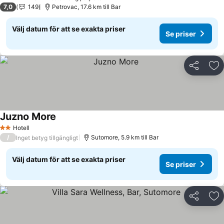
3 Stjärnor
7,0
149
Petrovac, 17.6 km till Bar
Välj datum för att se exakta priser
Se priser
Dela
Läg
Juzno More
Hotell
2 Stjärnor
/
Sutomore, 5.9 km till Bar
Inget betyg tillgängligt
Välj datum för att se exakta priser
Se priser
Dela
Läg