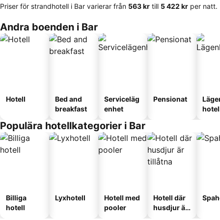
Priser för strandhotell i Bar varierar från
‎563 kr
till
‎5 422 kr
per natt.
Andra boenden i Bar
Hotell
Bed and
Serviceläg
Pensionat
Läge
breakfast
enhet
hotel
Populära hotellkategorier i Bar
Billiga
Lyxhotell
Hotell med
Hotell där
Spah
hotell
pooler
husdjur är
tillåtna