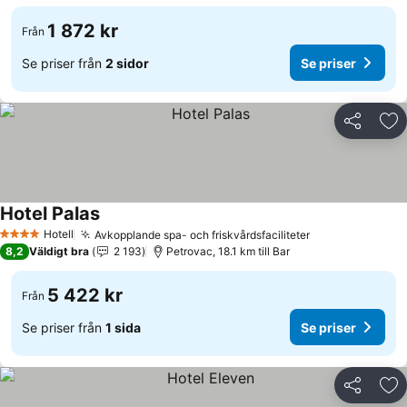
1 872 kr
Från
Se priser från
2 sidor
Se priser
Dela
Läg
Hotel Palas
Hotell
Avkopplande spa- och friskvårdsfaciliteter
4 Stjärnor
8,2
Väldigt bra
2 193
Petrovac, 18.1 km till Bar
5 422 kr
Från
Se priser från
1 sida
Se priser
Dela
Läg