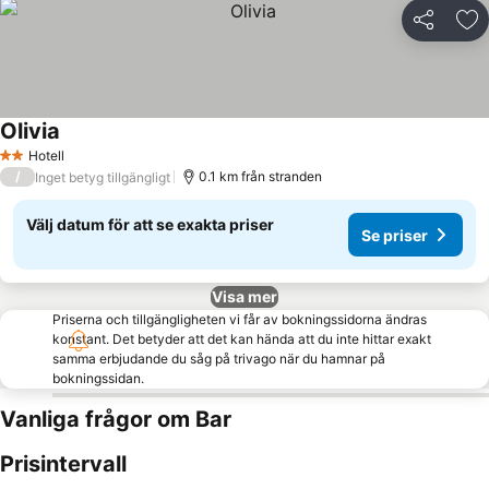
Dela
Läg
Olivia
Hotell
2 Stjärnor
/
0.1 km från stranden
Inget betyg tillgängligt
Välj datum för att se exakta priser
Se priser
Visa mer
Priserna och tillgängligheten vi får av bokningssidorna ändras
konstant. Det betyder att det kan hända att du inte hittar exakt
samma erbjudande du såg på trivago när du hamnar på
bokningssidan.
Vanliga frågor om Bar
Prisintervall