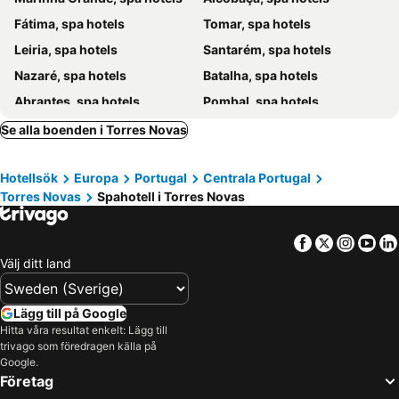
Fátima, spa hotels
Tomar, spa hotels
Leiria, spa hotels
Santarém, spa hotels
Nazaré, spa hotels
Batalha, spa hotels
Abrantes, spa hotels
Pombal, spa hotels
Ferreira do Zêzere, spa hotels
Porto de Mós, spa hotels
Se alla boenden i Torres Novas
Golega, spa hotels
Vila de Rei, spa hotels
Hotellsök
Europa
Portugal
Centrala Portugal
Rio Maior, spa hotels
Alvaiázere, spa hotels
Torres Novas
Spahotell i Torres Novas
Ourem, spa hotels
Cartaxo, spa hotels
Almeirim, spa hotels
Ansião, spa hotels
Facebook
Twitter
Insta
Yo
Välj ditt land
Lägg till på Google
Hitta våra resultat enkelt: Lägg till
trivago som föredragen källa på
Google.
Företag