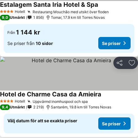
Estalagem Santa Iria Hotel & Spa
Hotell
Restaurang Mouchão med utsikt över floden
4 Stjärnor
9,0
Utmärkt
1 856
Tomar, 17.9 km till Torres Novas
1 144 kr
Från
Se priser från
10 sidor
Se priser
Dela
Läg
Hotel de Charme Casa da Amieira
Hotell
Uppvärmd inomhuspool och spa
4 Stjärnor
9,4
Utmärkt
2 219
Santarém, 19.8 km till Torres Novas
Välj datum för att se exakta priser
Se priser