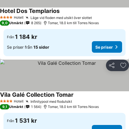
Hotel Dos Templarios
Hotell
Läge vid floden med utsikt över slottet
4 Stjärnor
9,0
Utmärkt
8 265
Tomar, 18.0 km till Torres Novas
1 184 kr
Från
Se priser från
15 sidor
Se priser
Dela
Läg
Vila Galé Collection Tomar
Hotell
Infinitypool med flodutsikt
4 Stjärnor
9,1
Utmärkt
1 564
Tomar, 18.0 km till Torres Novas
1 531 kr
Från