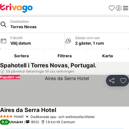
Favoriter
Logga 
Me
Destination
Torres Novas
Från/till
Gäster och rum
Välj datum
2 gäster, 1 rum
Sortera
Filtrera
Karta
Spahotell i Torres Novas, Portugal.
Så påverkar betalningar till oss rankningen
Populärt val
Dela
Läg
Aires da Serra Hotel
Hotell
Dedikerade spa- och wellnessfaciliteter
4 Stjärnor
9,0
Utmärkt
800
1.6 km till Centrum