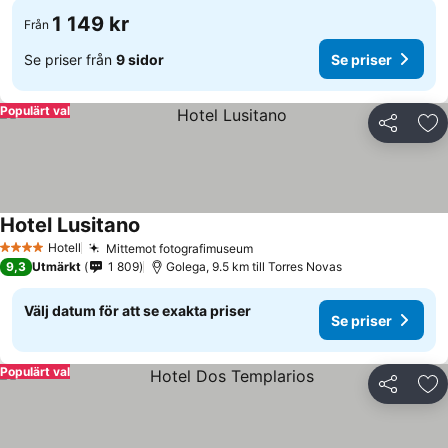
1 149 kr
Från
Se priser från
9 sidor
Se priser
Populärt val
Dela
Läg
Hotel Lusitano
Hotell
Mittemot fotografimuseum
4 Stjärnor
9,3
Utmärkt
1 809
Golega, 9.5 km till Torres Novas
Välj datum för att se exakta priser
Se priser
Populärt val
Dela
Läg