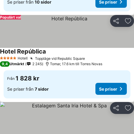
Se priser från
10 sidor
Se priser
Populärt val
Dela
Läg
Hotel República
Hotell
Toppläge vid Republic Square
5 Stjärnor
9,4
Utmärkt
2 245
Tomar, 17.6 km till Torres Novas
1 828 kr
Från
Se priser från
7 sidor
Se priser
Dela
Läg