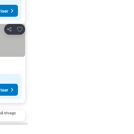
riser
Lägg till i Mina Favoriter
Dela
riser
på trivago