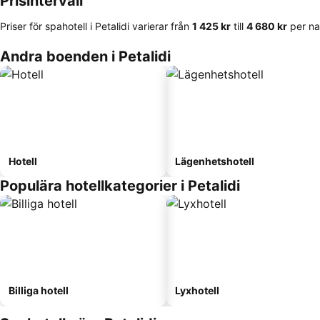
Prisintervall
Priser för spahotell i Petalidi varierar från
‎1 425 kr
till
‎4 680 kr
per na
Andra boenden i Petalidi
Hotell
Lägenhetshotell
Populära hotellkategorier i Petalidi
Billiga hotell
Lyxhotell