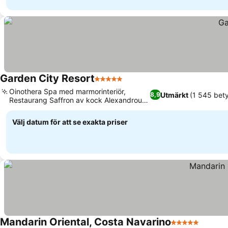
Garden City Resort
5 Stjärnor
Oinothera Spa med marmorinteriör,
Utmärkt
(1 545 bet
8,9
Restaurang Saffron av kock Alexandrou
Tsiotini
Välj datum för att se exakta priser
Mandarin Oriental, Costa Navarino
5 Stjärnor