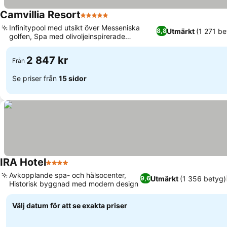
Camvillia Resort
5 Stjärnor
Infinitypool med utsikt över Messeniska
Utmärkt
(1 271 be
8,8
golfen, Spa med olivoljeinspirerade
behandlingar
2 847 kr
Från
Se priser från
15 sidor
IRA Hotel
4 Stjärnor
Avkopplande spa- och hälsocenter,
Utmärkt
(1 356 betyg)
9,6
Historisk byggnad med modern design
Välj datum för att se exakta priser