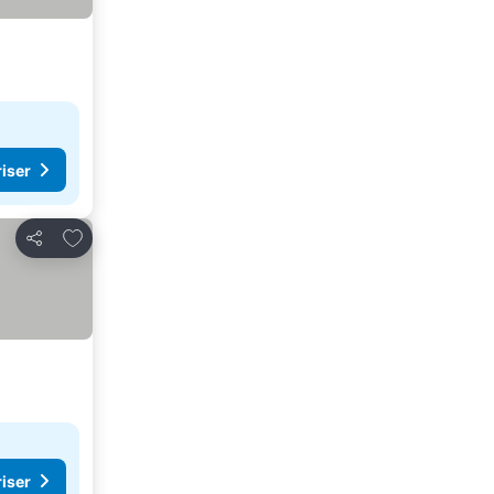
riser
Lägg till i Mina Favoriter
Dela
riser