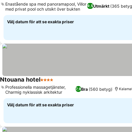
Enastående spa med panoramapool, Villor
Utmärkt
(365 betyg
9,5
med privat pool och utsikt över bukten
Välj datum för att se exakta priser
Ntouana hotel
4 Stjärnor
Professionella massagetjänster,
Bra
(560 betyg)
7,9
Kalamata
Charmig nyklassisk arkitektur
Välj datum för att se exakta priser