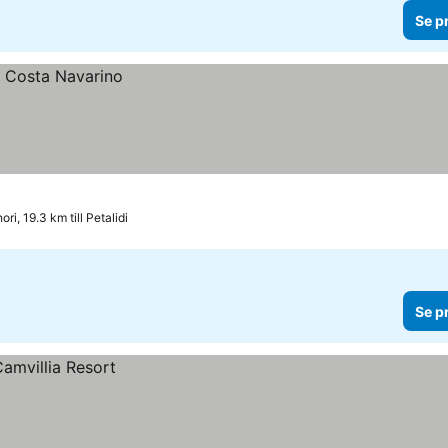
Se p
ori, 19.3 km till Petalidi
Se p