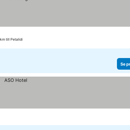
m till Petalidi
Se p