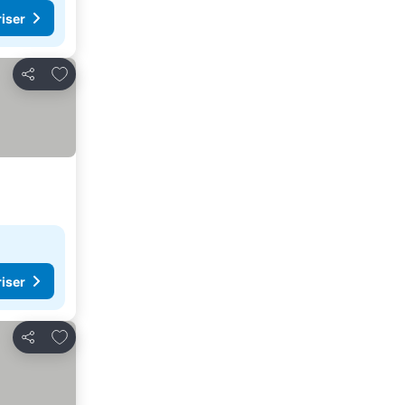
riser
Lägg till i Mina Favoriter
Dela
riser
Lägg till i Mina Favoriter
Dela