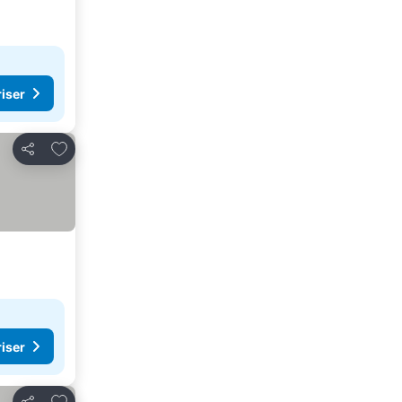
riser
Lägg till i Mina Favoriter
Dela
riser
Lägg till i Mina Favoriter