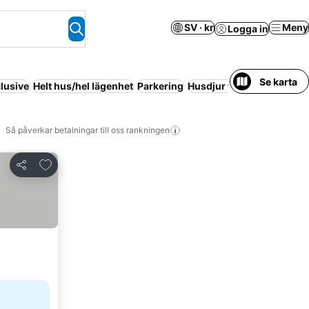
SV · kr
Meny
Logga in
Se karta
clusive
Helt hus/hel lägenhet
Parkering
Husdjur tillåtna
Så påverkar betalningar till oss rankningen
Lägg till i Mina Favoriter
Dela