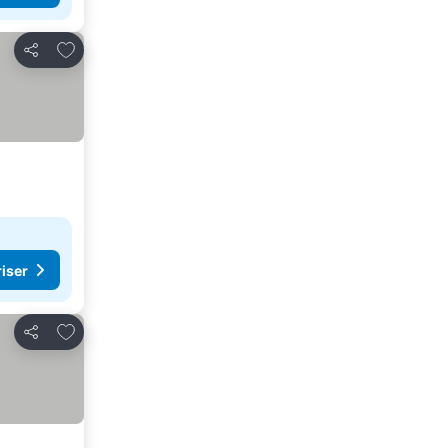
Lägg till i Mina Favoriter
Dela
riser
Lägg till i Mina Favoriter
Dela