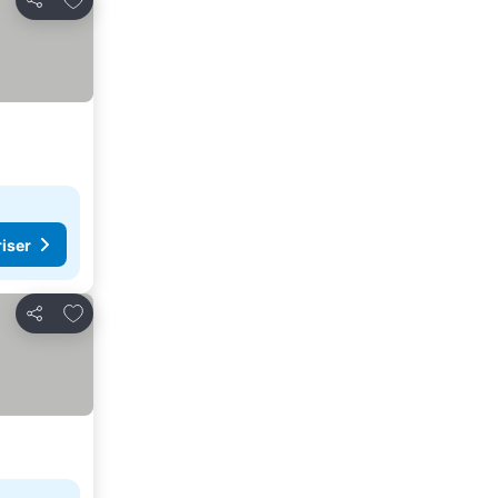
Dela
riser
Lägg till i Mina Favoriter
Dela