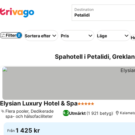
Destination
Filter
2
Sortera efter
Pris
Läge
Ho
Spahotell i Petalidi, Greklan
Elysian Luxury Hotel & Spa
5 Stjärnor
Flera pooler, Dedikerade
Utmärkt
(1 921 betyg)
9,2
Kalamata,
spa- och hälsofaciliteter
1 425 kr
Från