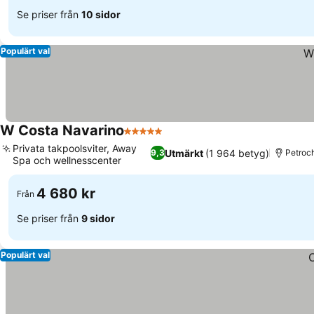
Se priser från
10 sidor
Populärt val
W Costa Navarino
5 Stjärnor
Privata takpoolsviter, Away
Utmärkt
(1 964 betyg)
9,3
Petroch
Spa och wellnesscenter
4 680 kr
Från
Se priser från
9 sidor
Populärt val