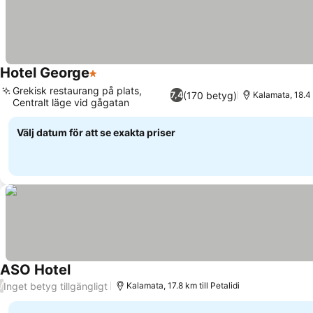
Hotel George
1 Stjärnor
Grekisk restaurang på plats,
(170 betyg)
7,4
Kalamata, 18.4 k
Centralt läge vid gågatan
Välj datum för att se exakta priser
ASO Hotel
Inget betyg tillgängligt
/
Kalamata, 17.8 km till Petalidi