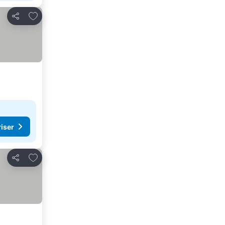
Lägg till i Mina Favoriter
Dela
riser
Lägg till i Mina Favoriter
Dela