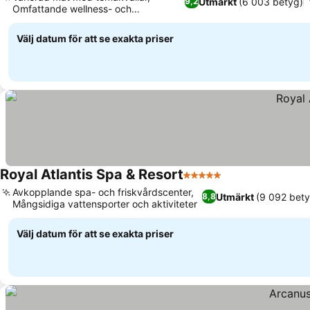
Utmärkt
(6 003 betyg)
9,2
Omfattande wellness- och
spafaciliteter
Välj datum för att se exakta priser
Royal Atlantis Spa & Resort
5 Stjärnor
Avkopplande spa- och friskvårdscenter,
Utmärkt
(9 092 bety
8,8
Mångsidiga vattensporter och aktiviteter
Välj datum för att se exakta priser