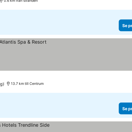
0.6 km från stranden
Se p
g)
13.7 km till Centrum
Se p