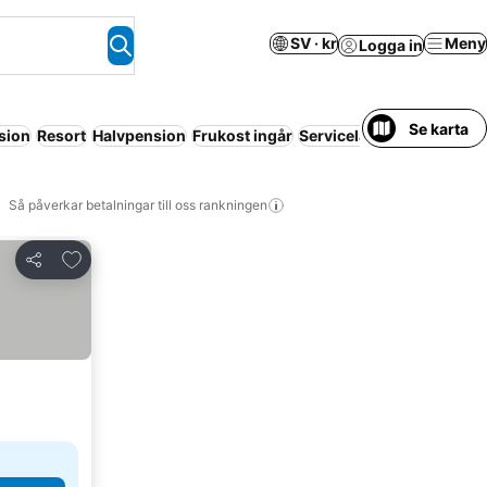
SV · kr
Meny
Logga in
Se karta
sion
Resort
Halvpension
Frukost ingår
Servicelägenhet
Familjer
Så påverkar betalningar till oss rankningen
Lägg till i Mina Favoriter
Dela