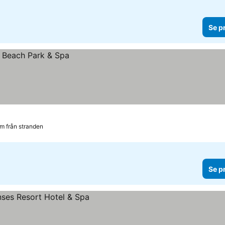
Se p
km från stranden
Se p