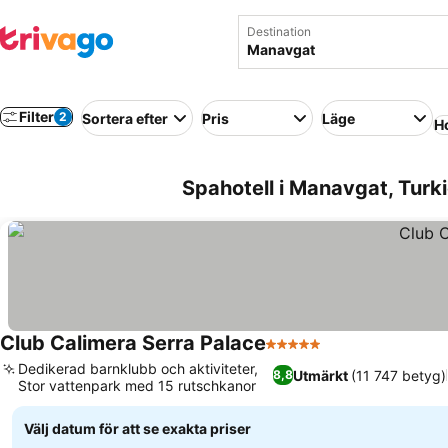
Destination
Filter
2
Sortera efter
Pris
Läge
Ho
Spahotell i Manavgat, Turki
Club Calimera Serra Palace
5 Stjärnor
Dedikerad barnklubb och aktiviteter,
Utmärkt
(11 747 betyg)
8,8
Stor vattenpark med 15 rutschkanor
Välj datum för att se exakta priser