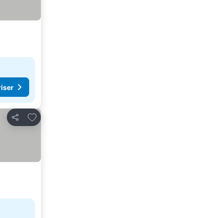
riser
Lägg till i Mina Favoriter
Dela