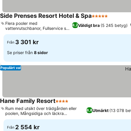
Side Prenses Resort Hotel & Spa
5 Stjärnor
Flera pooler med
Väldigt bra
(5 245 betyg)
8,2
vattenrutschbanor, Fullservice spa
och wellness
3 301 kr
Från
Se priser från
8 sidor
Populärt val
Hane Family Resort
4 Stjärnor
Rum med utsikt över trädgården eller
Utmärkt
(13 078 be
8,8
poolen, Mångsidiga och läckra
matupplevelser
2 554 kr
Från