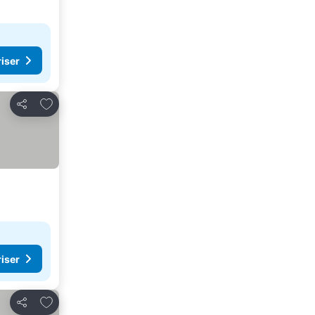
riser
Lägg till i Mina Favoriter
Dela
riser
Lägg till i Mina Favoriter
Dela