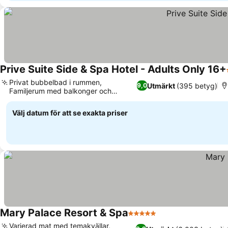
Prive Suite Side & Spa Hotel - Adults Only 16+
Privat bubbelbad i rummen,
Utmärkt
(395 betyg)
9,0
Familjerum med balkonger och
havsutsikt
Välj datum för att se exakta priser
Mary Palace Resort & Spa
5 Stjärnor
Varierad mat med temakvällar,