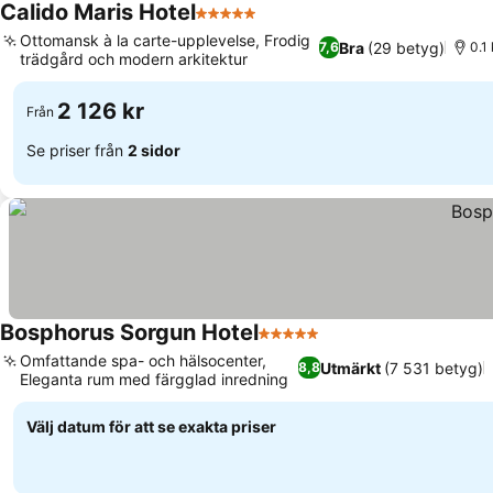
Calido Maris Hotel
5 Stjärnor
Ottomansk à la carte-upplevelse, Frodig
Bra
(29 betyg)
7,6
0.1
trädgård och modern arkitektur
2 126 kr
Från
Se priser från
2 sidor
Bosphorus Sorgun Hotel
5 Stjärnor
Omfattande spa- och hälsocenter,
Utmärkt
(7 531 betyg)
8,8
Eleganta rum med färgglad inredning
Välj datum för att se exakta priser