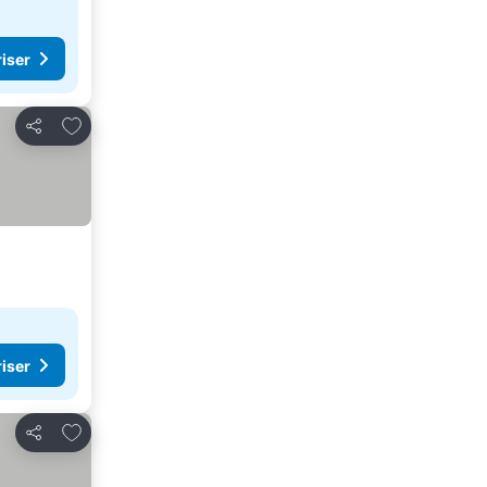
riser
Lägg till i Mina Favoriter
Dela
riser
Lägg till i Mina Favoriter
Dela