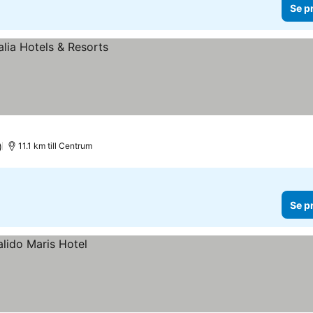
Se p
)
11.1 km till Centrum
Se p