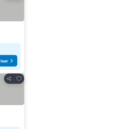
riser
Lägg till i Mina Favoriter
Dela