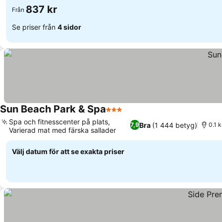
837 kr
Från
Se priser från
4 sidor
Sun Beach Park & Spa
3 Stjärnor
Spa och fitnesscenter på plats,
Bra
(1 444 betyg)
7,9
0.1 
Varierad mat med färska sallader
Välj datum för att se exakta priser