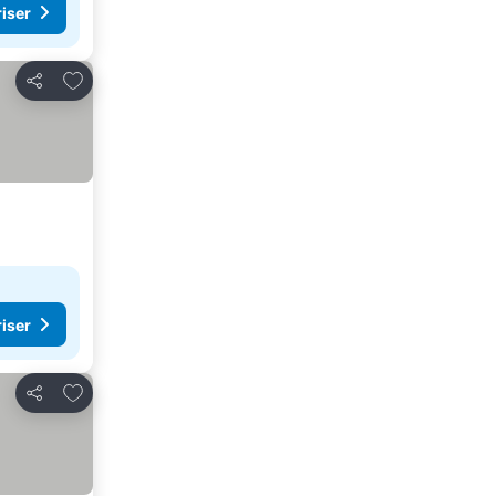
riser
Lägg till i Mina Favoriter
Dela
riser
Lägg till i Mina Favoriter
Dela