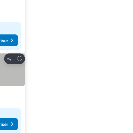
riser
Lägg till i Mina Favoriter
Dela
riser