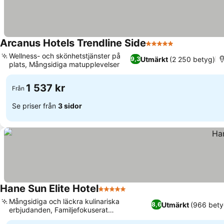
Arcanus Hotels Trendline Side
5 Stjärnor
Wellness- och skönhetstjänster på
Utmärkt
(2 250 betyg)
9,3
plats, Mångsidiga matupplevelser
1 537 kr
Från
Se priser från
3 sidor
Hane Sun Elite Hotel
5 Stjärnor
Mångsidiga och läckra kulinariska
Utmärkt
(966 bety
8,6
erbjudanden, Familjefokuserat
underhållningsteam