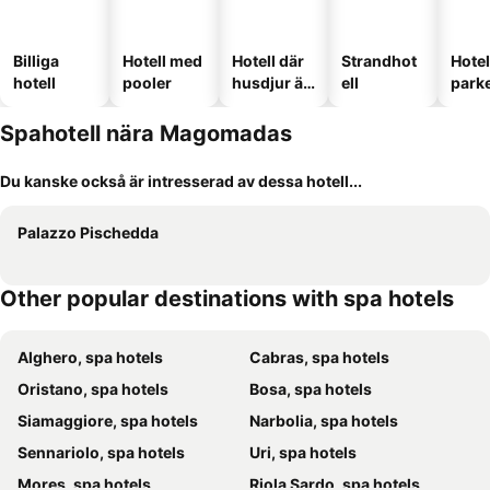
Billiga
Hotell med
Hotell där
Strandhot
Hote
hotell
pooler
husdjur är
ell
park
tillåtna
Spahotell nära Magomadas
Du kanske också är intresserad av dessa hotell...
Palazzo Pischedda
Other popular destinations with spa hotels
Alghero, spa hotels
Cabras, spa hotels
Oristano, spa hotels
Bosa, spa hotels
Siamaggiore, spa hotels
Narbolia, spa hotels
Sennariolo, spa hotels
Uri, spa hotels
Mores, spa hotels
Riola Sardo, spa hotels