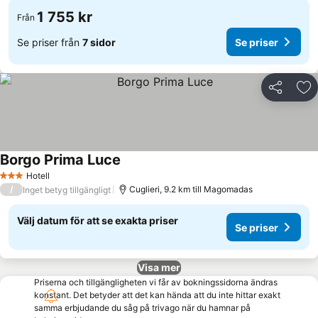
1 755 kr
Från
Se priser från
7 sidor
Se priser
Dela
Läg
Borgo Prima Luce
Hotell
3 Stjärnor
/
Cuglieri, 9.2 km till Magomadas
Inget betyg tillgängligt
Välj datum för att se exakta priser
Se priser
Visa mer
Priserna och tillgängligheten vi får av bokningssidorna ändras
konstant. Det betyder att det kan hända att du inte hittar exakt
samma erbjudande du såg på trivago när du hamnar på