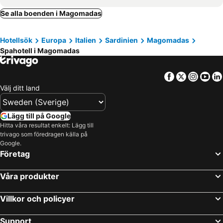
Villanova Monteleone, spa hotels
Cuglieri, spa hotels
Se alla boenden i Magomadas
Olmedo, spa hotels
Thiesi, spa hotels
Hotellsök
Europa
Italien
Sardinien
Magomadas
Abbasanta, spa hotels
San Vero Milis, spa hotels
Spahotell i Magomadas
Monteleone Rocca Doria, spa hotels
Torralba, spa hotels
Santu Lussurgiu, spa hotels
Usini, spa hotels
Facebook
Twitter
Insta
Yo
Välj ditt land
Lägg till på Google
Hitta våra resultat enkelt: Lägg till
trivago som föredragen källa på
Google.
Företag
Våra produkter
Villkor och policyer
Support