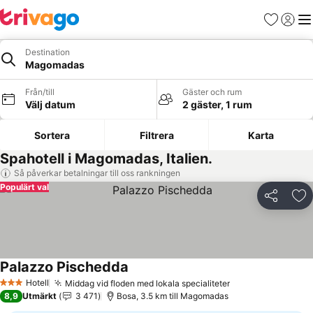
Favoriter
Logga 
Me
Destination
Magomadas
Från/till
Gäster och rum
Välj datum
2 gäster, 1 rum
Sortera
Filtrera
Karta
Spahotell i Magomadas, Italien.
Så påverkar betalningar till oss rankningen
Populärt val
Dela
Läg
Palazzo Pischedda
Hotell
Middag vid floden med lokala specialiteter
3 Stjärnor
8,9
Utmärkt
3 471
Bosa, 3.5 km till Magomadas