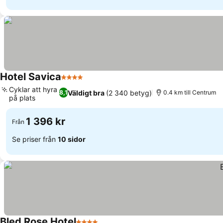
Hotel Savica
4 Stjärnor
Cyklar att hyra
Väldigt bra
(2 340 betyg)
8,1
0.4 km till Centrum
på plats
1 396 kr
Från
Se priser från
10 sidor
Bled Rose Hotel