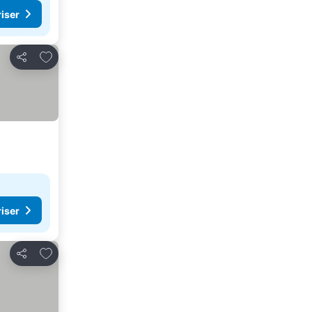
riser
Lägg till i Mina Favoriter
Dela
riser
Lägg till i Mina Favoriter
Dela