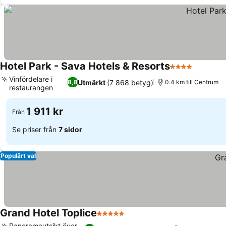
Hotel Park - Sava Hotels & Resorts
4 Stjärnor
Vinfördelare i
Utmärkt
(7 868 betyg)
8,8
0.4 km till Centrum
restaurangen
1 911 kr
Från
Se priser från
7 sidor
Populärt val
Grand Hotel Toplice
5 Stjärnor
Panoramautsikt över