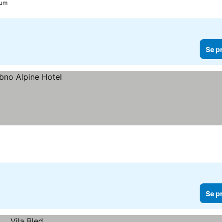
rum
Se p
Se p