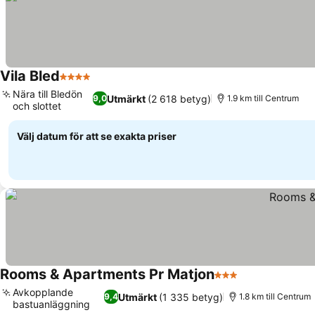
Vila Bled
4 Stjärnor
Nära till Bledön
Utmärkt
(2 618 betyg)
9,0
1.9 km till Centrum
och slottet
Välj datum för att se exakta priser
Rooms & Apartments Pr Matjon
3 Stjärnor
Avkopplande
Utmärkt
(1 335 betyg)
9,4
1.8 km till Centrum
bastuanläggning