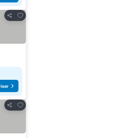
Lägg till i Mina Favoriter
Dela
riser
Lägg till i Mina Favoriter
Dela