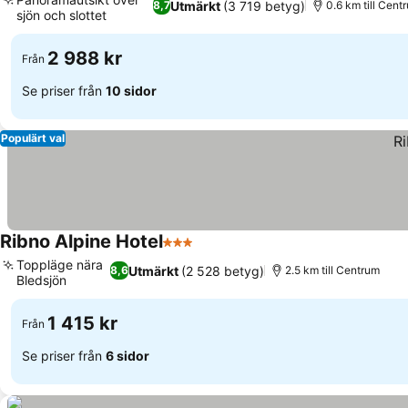
Utmärkt
(3 719 betyg)
8,7
0.6 km till Cent
sjön och slottet
2 988 kr
Från
Se priser från
10 sidor
Populärt val
Ribno Alpine Hotel
3 Stjärnor
Toppläge nära
Utmärkt
(2 528 betyg)
8,6
2.5 km till Centrum
Bledsjön
1 415 kr
Från
Se priser från
6 sidor