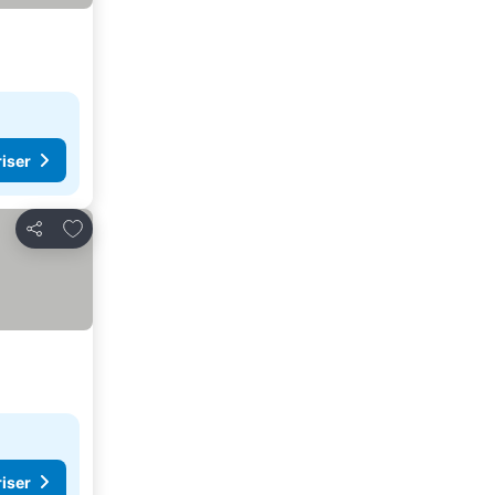
riser
Lägg till i Mina Favoriter
Dela
riser