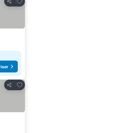
Lägg till i Mina Favoriter
Dela
riser
Lägg till i Mina Favoriter
Dela