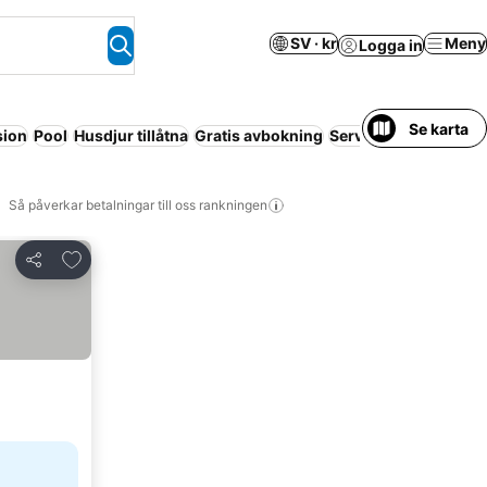
SV · kr
Meny
Logga in
Se karta
sion
Pool
Husdjur tillåtna
Gratis avbokning
Servicelägenhet
Luf
Så påverkar betalningar till oss rankningen
Lägg till i Mina Favoriter
Dela