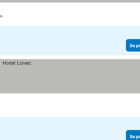
um
Se p
Se p