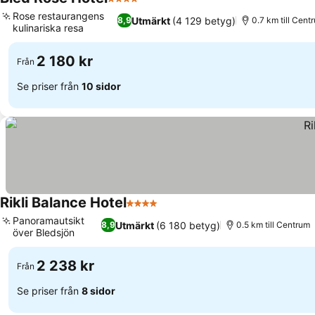
4 Stjärnor
Rose restaurangens
Utmärkt
(4 129 betyg)
8,9
0.7 km till Cent
kulinariska resa
2 180 kr
Från
Se priser från
10 sidor
Rikli Balance Hotel
4 Stjärnor
Panoramautsikt
Utmärkt
(6 180 betyg)
8,9
0.5 km till Centrum
över Bledsjön
2 238 kr
Från
Se priser från
8 sidor