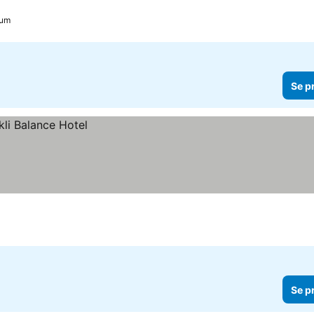
rum
Se p
Se p