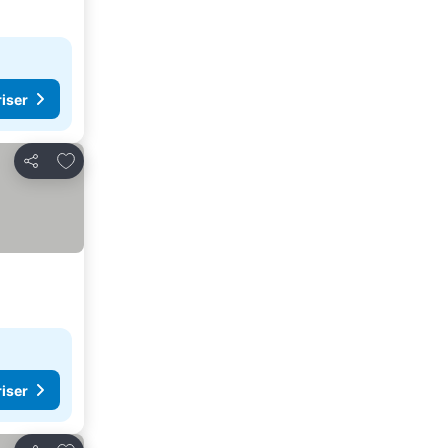
riser
Lägg till i Mina Favoriter
Dela
riser