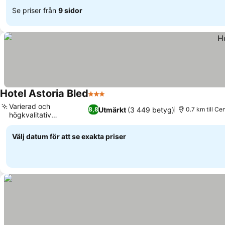
Se priser från
9 sidor
Hotel Astoria Bled
3 Stjärnor
Varierad och
Utmärkt
(3 449 betyg)
8,8
0.7 km till Ce
högkvalitativ
frukostbuffé
Välj datum för att se exakta priser