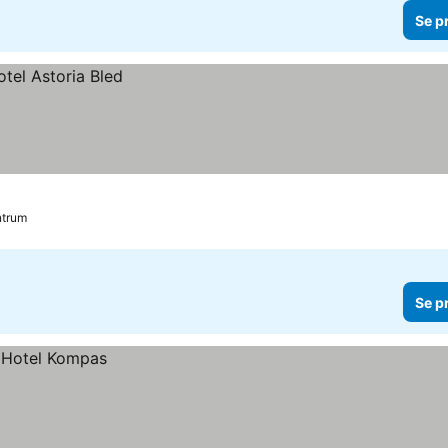
Se p
ntrum
Se p