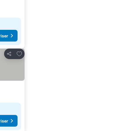
riser
Lägg till i Mina Favoriter
Dela
riser