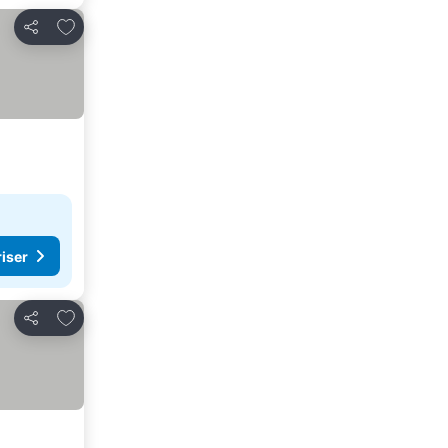
Lägg till i Mina Favoriter
Dela
riser
Lägg till i Mina Favoriter
Dela