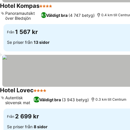
Hotel Kompas
4 Stjärnor
Panoramautsikt
Väldigt bra
(4 747 betyg)
8,1
0.4 km till Centr
över Bledsjön
1 567 kr
Från
Se priser från
13 sidor
Hotel Lovec
4 Stjärnor
Autentisk
Väldigt bra
(3 943 betyg)
8,4
0.3 km till Centrum
slovensk mat
2 699 kr
Från
Se priser från
8 sidor