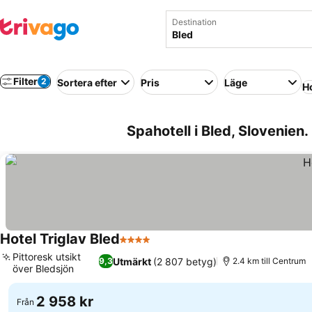
Destination
Filter
2
Sortera efter
Pris
Läge
Ho
Spahotell i Bled, Slovenien.
Hotel Triglav Bled
4 Stjärnor
Pittoresk utsikt
Utmärkt
(2 807 betyg)
9,3
2.4 km till Centrum
över Bledsjön
2 958 kr
Från