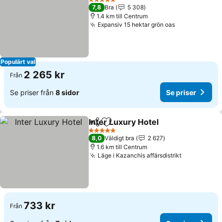
5 Stjärnor
7,8
Bra
5 308
1.4 km till Centrum
Expansiv 15 hektar grön oas
Populärt val
2 265 kr
Från
Se priser från
8 sidor
Se priser
Inter Luxury Hotel
Dela
Lägg till i Mina Favoriter
5 Stjärnor
8,0
Väldigt bra
2 627
1.6 km till Centrum
Läge i Kazanchis affärsdistrikt
733 kr
Från