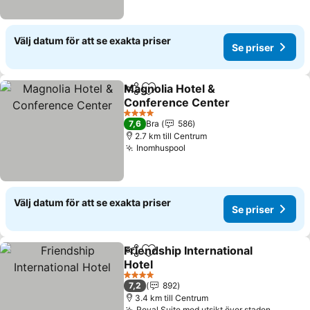
Välj datum för att se exakta priser
Se priser
Magnolia Hotel &
Dela
Lägg till i Mina Favoriter
Conference Center
4 Stjärnor
7,6
Bra
586
2.7 km till Centrum
Inomhuspool
Välj datum för att se exakta priser
Se priser
Friendship International
Dela
Lägg till i Mina Favoriter
Hotel
4 Stjärnor
7,2
892
3.4 km till Centrum
Royal Suite med utsikt över staden