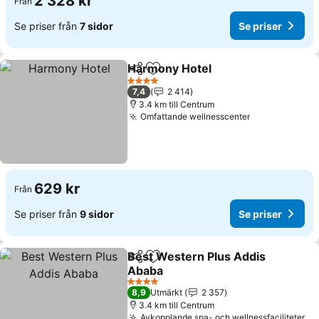
2 328 kr
Från
Se priser från
7 sidor
Se priser
Harmony Hotel
Dela
Lägg till i Mina Favoriter
4 Stjärnor
7,4
2 414
3.4 km till Centrum
Omfattande wellnesscenter
629 kr
Från
Se priser från
9 sidor
Se priser
Best Western Plus Addis
Dela
Lägg till i Mina Favoriter
Ababa
4 Stjärnor
8,9
Utmärkt
2 357
3.4 km till Centrum
Avkopplande spa- och wellnessfaciliteter