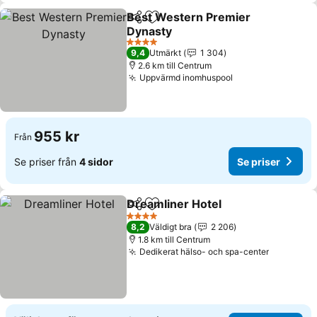
Best Western Premier
Dela
Lägg till i Mina Favoriter
Dynasty
4 Stjärnor
9,4
Utmärkt
1 304
2.6 km till Centrum
Uppvärmd inomhuspool
955 kr
Från
Se priser från
4 sidor
Se priser
Dreamliner Hotel
Dela
Lägg till i Mina Favoriter
4 Stjärnor
8,2
Väldigt bra
2 206
1.8 km till Centrum
Dedikerat hälso- och spa-center