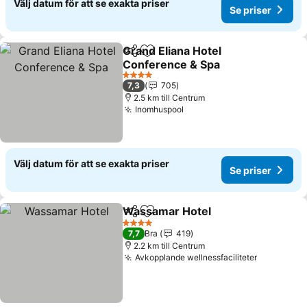
Välj datum för att se exakta priser
Se priser
Grand Eliana Hotel
Dela
Lägg till i Mina Favoriter
Conference & Spa
4 Stjärnor
7,3
705
2.5 km till Centrum
Inomhuspool
Välj datum för att se exakta priser
Se priser
Wassamar Hotel
Dela
Lägg till i Mina Favoriter
4 Stjärnor
7,7
Bra
419
2.2 km till Centrum
Avkopplande wellnessfaciliteter