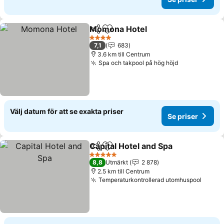
Momona Hotel
Dela
Lägg till i Mina Favoriter
4 Stjärnor
7,1
683
3.6 km till Centrum
Spa och takpool på hög höjd
Välj datum för att se exakta priser
Se priser
Capital Hotel and Spa
Dela
Lägg till i Mina Favoriter
5 Stjärnor
8,8
Utmärkt
2 878
2.5 km till Centrum
Temperaturkontrollerad utomhuspool