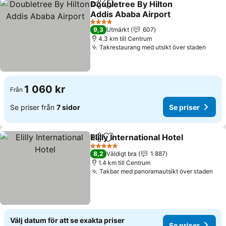
Doubletree By Hilton
Dela
Lägg till i Mina Favoriter
Addis Ababa Airport
4 Stjärnor
9,3
Utmärkt
607
4.3 km till Centrum
Takrestaurang med utsikt över staden
1 060 kr
Från
Se priser från
7 sidor
Se priser
Elilly International Hotel
Dela
Lägg till i Mina Favoriter
5 Stjärnor
8,2
Väldigt bra
1 887
1.4 km till Centrum
Takbar med panoramautsikt över staden
Välj datum för att se exakta priser
Se priser