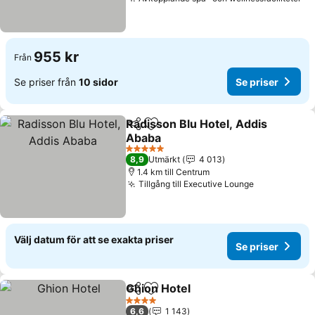
955 kr
Från
Se priser från
10 sidor
Se priser
Radisson Blu Hotel, Addis
Dela
Lägg till i Mina Favoriter
Ababa
5 Stjärnor
8,9
Utmärkt
4 013
1.4 km till Centrum
Tillgång till Executive Lounge
Välj datum för att se exakta priser
Se priser
Ghion Hotel
Dela
Lägg till i Mina Favoriter
4 Stjärnor
6,6
1 143