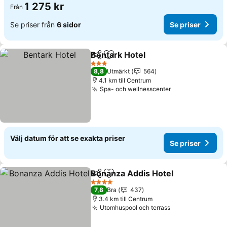
1 275 kr
Från
Se priser från
6 sidor
Se priser
Bentark Hotel
Dela
Lägg till i Mina Favoriter
3 Stjärnor
8,8
Utmärkt
564
4.1 km till Centrum
Spa- och wellnesscenter
Välj datum för att se exakta priser
Se priser
Bonanza Addis Hotel
Dela
Lägg till i Mina Favoriter
4 Stjärnor
7,8
Bra
437
3.4 km till Centrum
Utomhuspool och terrass