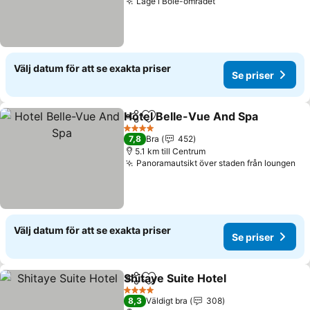
Läge i Bole-området
Välj datum för att se exakta priser
Se priser
Hotel Belle-Vue And Spa
Dela
Lägg till i Mina Favoriter
4 Stjärnor
7,8
Bra
452
5.1 km till Centrum
Panoramautsikt över staden från loungen
Välj datum för att se exakta priser
Se priser
Shitaye Suite Hotel
Dela
Lägg till i Mina Favoriter
4 Stjärnor
8,3
Väldigt bra
308