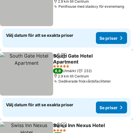
2.9 km till Centrum
Penthouse med stadsvy för evenemang
Välj datum för att se exakta priser
Se priser
South Gate Hotel
Dela
Lägg till i Mina Favoriter
Apartment
5 Stjärnor
8,6
Utmärkt
232
2.9 km till Centrum
Dedikerade friskvårdsfaciliteter
Välj datum för att se exakta priser
Se priser
Swiss Inn Nexus Hotel
Dela
Lägg till i Mina Favoriter
4 Stjärnor