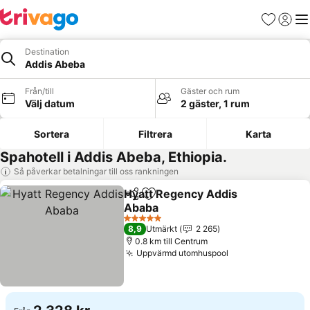
Favoriter
Logga 
Me
Destination
Addis Abeba
Från/till
Gäster och rum
Välj datum
2 gäster, 1 rum
Sortera
Filtrera
Karta
Spahotell i Addis Abeba, Ethiopia.
Så påverkar betalningar till oss rankningen
Hyatt Regency Addis
Dela
Lägg till i Mina Favoriter
Ababa
5 Stjärnor
8,9
Utmärkt
2 265
0.8 km till Centrum
Uppvärmd utomhuspool