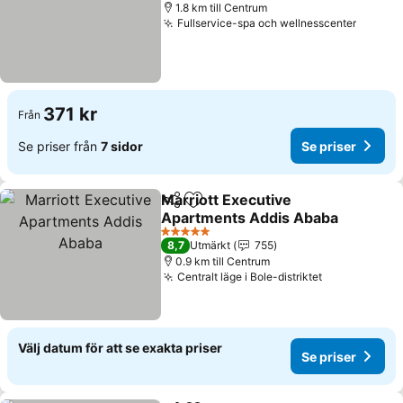
1.8 km till Centrum
Fullservice-spa och wellnesscenter
371 kr
Från
Se priser från
7 sidor
Se priser
Marriott Executive
Dela
Lägg till i Mina Favoriter
Apartments Addis Ababa
5 Stjärnor
8,7
Utmärkt
755
0.9 km till Centrum
Centralt läge i Bole-distriktet
Välj datum för att se exakta priser
Se priser