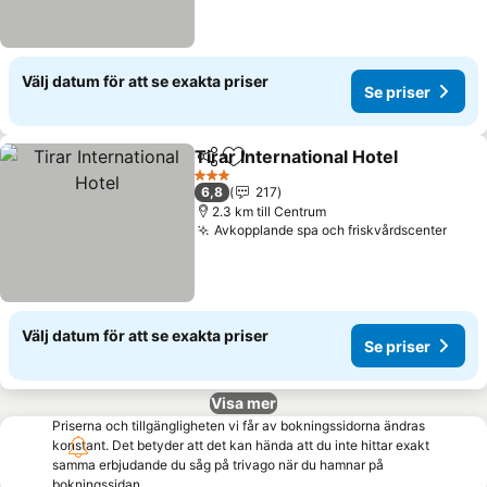
Välj datum för att se exakta priser
Se priser
Tirar International Hotel
Dela
Lägg till i Mina Favoriter
3 Stjärnor
6,8
217
2.3 km till Centrum
Avkopplande spa och friskvårdscenter
Välj datum för att se exakta priser
Se priser
Visa mer
Priserna och tillgängligheten vi får av bokningssidorna ändras
konstant. Det betyder att det kan hända att du inte hittar exakt
samma erbjudande du såg på trivago när du hamnar på
bokningssidan.