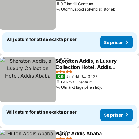
0.7 km till Centrum
Utomhuspool i olympisk storlek
Välj datum för att se exakta priser
Se priser
Sheraton Addis, a Luxury
Dela
Lägg till i Mina Favoriter
Collection Hotel, Addis
Ababa
5 Stjärnor
8,9
Utmärkt
3 122
1.4 km till Centrum
Utmärkt läge på en höjd
Välj datum för att se exakta priser
Se priser
Hilton Addis Ababa
Dela
Lägg till i Mina Favoriter