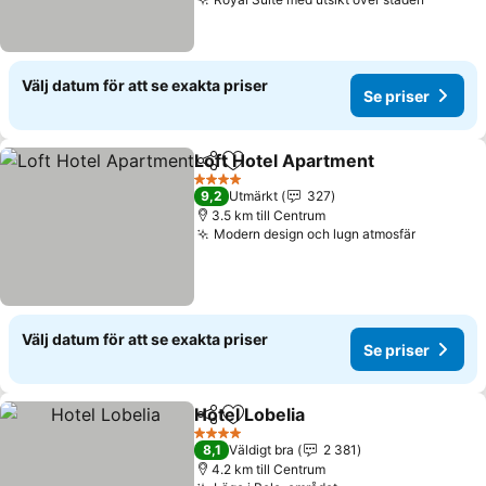
Välj datum för att se exakta priser
Se priser
Loft Hotel Apartment
Dela
Lägg till i Mina Favoriter
4 Stjärnor
9,2
Utmärkt
327
3.5 km till Centrum
Modern design och lugn atmosfär
Välj datum för att se exakta priser
Se priser
Hotel Lobelia
Dela
Lägg till i Mina Favoriter
4 Stjärnor
8,1
Väldigt bra
2 381
4.2 km till Centrum