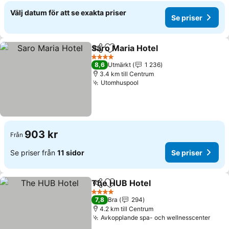
Välj datum för att se exakta priser
Se priser
Saro Maria Hotel
Dela
Lägg till i Mina Favoriter
4 Stjärnor
8,6
Utmärkt
1 236
3.4 km till Centrum
Utomhuspool
903 kr
Från
Se priser från
11 sidor
Se priser
The HUB Hotel
Dela
Lägg till i Mina Favoriter
4 Stjärnor
7,8
Bra
294
4.2 km till Centrum
Avkopplande spa- och wellnesscenter