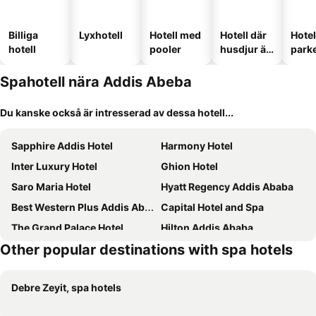
Billiga
Lyxhotell
Hotell med
Hotell där
Hote
hotell
pooler
husdjur är
park
tillåtna
Spahotell nära Addis Abeba
Du kanske också är intresserad av dessa hotell...
Sapphire Addis Hotel
Harmony Hotel
Inter Luxury Hotel
Ghion Hotel
Saro Maria Hotel
Hyatt Regency Addis Ababa
Best Western Plus Addis Ababa
Capital Hotel and Spa
The Grand Palace Hotel
Hilton Addis Ababa
Other popular destinations with spa hotels
Bentark Hotel
Vamos Addis Hotel
Melka International Hotel
Momona Hotel
Debre Zeyit, spa hotels
Friendship International Hotel
Sheraton Addis, a Luxury Collection Hotel, Addis Ababa
Mado Hotel
Swiss Inn Nexus Hotel