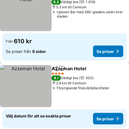
8,2
Väldigt bra
1 618
5.3 km till Centrum
Uptown Bar med 360-graders utsikt över
staden
610 kr
Från
Se priser från
6 sidor
Se priser
Azzeman Hotel
Dela
Lägg till i Mina Favoriter
4 Stjärnor
8,1
Väldigt bra
500
2.8 km till Centrum
Föryngrande friskvårdsfaciliteter
Välj datum för att se exakta priser
Se priser