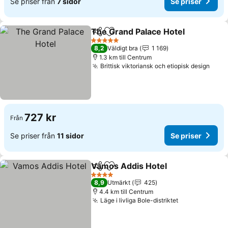
Se priser från
7 sidor
Se priser
The Grand Palace Hotel
Dela
Lägg till i Mina Favoriter
5 Stjärnor
8,2
Väldigt bra
1 169
1.3 km till Centrum
Brittisk viktoriansk och etiopisk design
727 kr
Från
Se priser från
11 sidor
Se priser
Vamos Addis Hotel
Dela
Lägg till i Mina Favoriter
4 Stjärnor
8,9
Utmärkt
425
4.4 km till Centrum
Läge i livliga Bole-distriktet