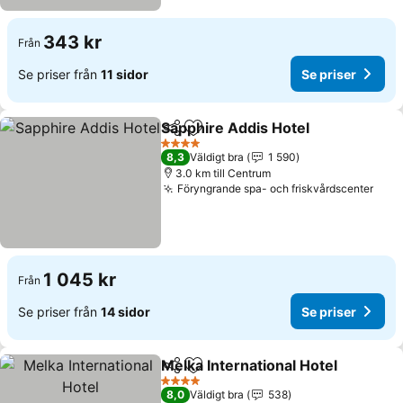
343 kr
Från
Se priser från
11 sidor
Se priser
Sapphire Addis Hotel
Dela
Lägg till i Mina Favoriter
4 Stjärnor
8,3
Väldigt bra
1 590
3.0 km till Centrum
Föryngrande spa- och friskvårdscenter
1 045 kr
Från
Se priser från
14 sidor
Se priser
Melka International Hotel
Dela
Lägg till i Mina Favoriter
4 Stjärnor
8,0
Väldigt bra
538