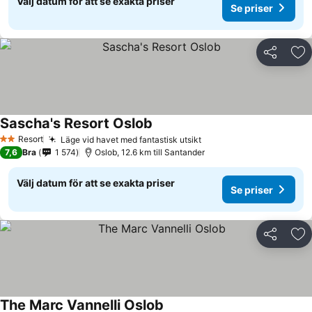
Välj datum för att se exakta priser
Se priser
Dela
Läg
Sascha's Resort Oslob
Resort
Läge vid havet med fantastisk utsikt
2 Stjärnor
7,6
Bra
1 574
Oslob, 12.6 km till Santander
Välj datum för att se exakta priser
Se priser
Dela
Läg
The Marc Vannelli Oslob