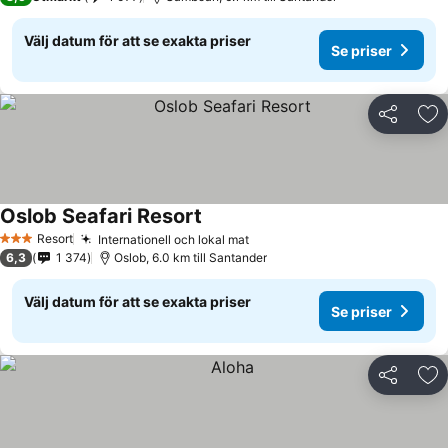
Välj datum för att se exakta priser
Se priser
Dela
Läg
Oslob Seafari Resort
Resort
Internationell och lokal mat
3 Stjärnor
6,3
1 374
Oslob, 6.0 km till Santander
Välj datum för att se exakta priser
Se priser
Dela
Läg