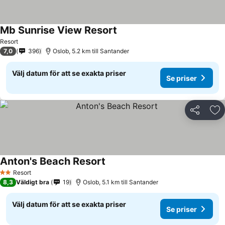
Mb Sunrise View Resort
Resort
7,0
396
Oslob, 5.2 km till Santander
Välj datum för att se exakta priser
Se priser
Dela
Läg
Anton's Beach Resort
Resort
2 Stjärnor
8,3
Väldigt bra
19
Oslob, 5.1 km till Santander
Välj datum för att se exakta priser
Se priser