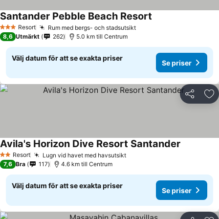
Santander Pebble Beach Resort
Resort
Rum med bergs- och stadsutsikt
3 Stjärnor
8,6
Utmärkt
262
5.0 km till Centrum
Välj datum för att se exakta priser
Se priser
Dela
Läg
Avila's Horizon Dive Resort Santander
Resort
Lugn vid havet med havsutsikt
2 Stjärnor
7,6
Bra
117
4.6 km till Centrum
Välj datum för att se exakta priser
Se priser