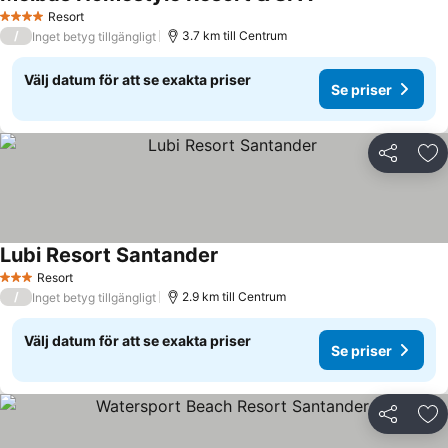
Resort
4 Stjärnor
/
3.7 km till Centrum
Inget betyg tillgängligt
Välj datum för att se exakta priser
Se priser
Dela
Läg
Lubi Resort Santander
Resort
3 Stjärnor
/
2.9 km till Centrum
Inget betyg tillgängligt
Välj datum för att se exakta priser
Se priser
Dela
Läg