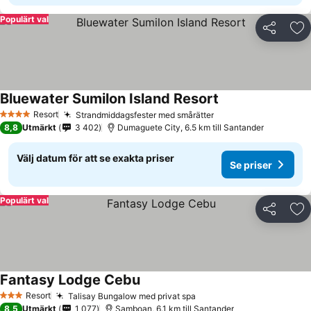
Populärt val
Dela
Läg
Bluewater Sumilon Island Resort
Resort
Strandmiddagsfester med smårätter
4 Stjärnor
8,8
Utmärkt
3 402
Dumaguete City, 6.5 km till Santander
Välj datum för att se exakta priser
Se priser
Populärt val
Dela
Läg
Fantasy Lodge Cebu
Resort
Talisay Bungalow med privat spa
3 Stjärnor
8,5
Utmärkt
1 077
Samboan, 6.1 km till Santander