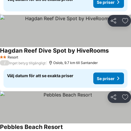
Se priser
Dela
Läg
Hagdan Reef Dive Spot by HiveRooms
Resort
2 Stjärnor
/
Oslob, 9.7 km till Santander
Inget betyg tillgängligt
Välj datum för att se exakta priser
Se priser
Dela
Läg
Pebbles Beach Resort