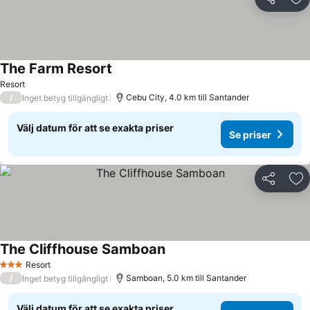
Dela
Läg
The Farm Resort
Resort
/
Cebu City, 4.0 km till Santander
Inget betyg tillgängligt
Välj datum för att se exakta priser
Se priser
Dela
Läg
The Cliffhouse Samboan
Resort
3 Stjärnor
/
Samboan, 5.0 km till Santander
Inget betyg tillgängligt
Välj datum för att se exakta priser