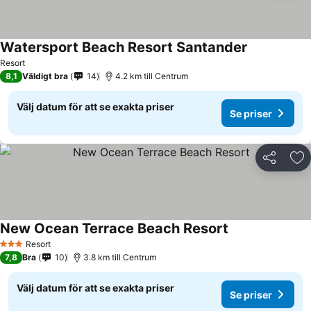
Watersport Beach Resort Santander
Resort
8,1
Väldigt bra
14
4.2 km till Centrum
Välj datum för att se exakta priser
Se priser
Dela
Läg
New Ocean Terrace Beach Resort
Resort
3 Stjärnor
7,8
Bra
10
3.8 km till Centrum
Välj datum för att se exakta priser
Se priser