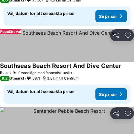
9,0
Utmärkt
1 750
4.9 km till Centrum
Välj datum för att se exakta priser
Se priser
Populärt val
Dela
Läg
Southseas Beach Resort And Dive Center
Resort
Strandläge med fantastisk utsikt
9,2
Utmärkt
387
3.8 km till Centrum
Välj datum för att se exakta priser
Se priser
Dela
Läg