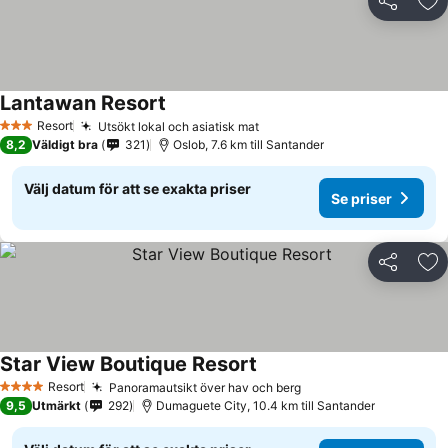
Dela
Läg
Lantawan Resort
Resort
Utsökt lokal och asiatisk mat
3 Stjärnor
8,2
Väldigt bra
321
Oslob, 7.6 km till Santander
Välj datum för att se exakta priser
Se priser
Dela
Läg
Star View Boutique Resort
Resort
Panoramautsikt över hav och berg
4 Stjärnor
9,5
Utmärkt
292
Dumaguete City, 10.4 km till Santander