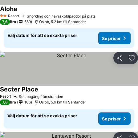
Aloha
Resort
Snorkling och havssköldpaddor på plats
2 Stjärnor
7,6
Bra
669
Oslob, 5.2 km till Santander
Välj datum för att se exakta priser
Se priser
Dela
Läg
Secter Place
Resort
Soluppgång från stranden
7,8
Bra
106
Oslob, 5.9 km till Santander
Välj datum för att se exakta priser
Se priser