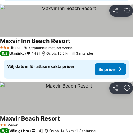
Dela
Läg
Maxvir Inn Beach Resort
Resort
Strandnära matupplevelse
3 Stjärnor
9,2
Utmärkt
149
Oslob, 15.5 km till Santander
Välj datum för att se exakta priser
Se priser
Dela
Läg
Maxvir Beach Resort
Resort
2 Stjärnor
8,2
Väldigt bra
14
Oslob, 14.6 km till Santander