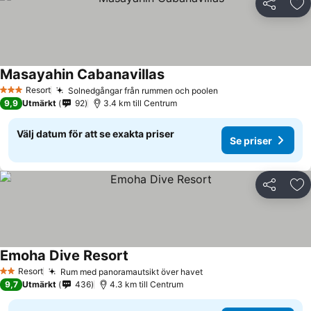
Dela
Läg
Masayahin Cabanavillas
Resort
Solnedgångar från rummen och poolen
3 Stjärnor
9,9
Utmärkt
92
3.4 km till Centrum
Välj datum för att se exakta priser
Se priser
Dela
Läg
Emoha Dive Resort
Resort
Rum med panoramautsikt över havet
2 Stjärnor
9,7
Utmärkt
436
4.3 km till Centrum