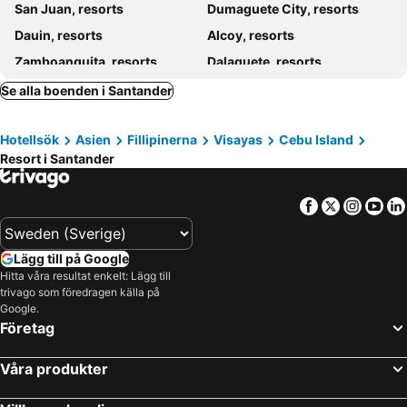
San Juan, resorts
Dumaguete City, resorts
The Lighthouse Resort
Seascape Beach Resort Oslob
Dauin, resorts
Alcoy, resorts
Zamboanguita, resorts
Dalaguete, resorts
Boljoon, resorts
Samboan, resorts
Se alla boenden i Santander
Larena, resorts
Alegria, resorts
Hotellsök
Asien
Fillipinerna
Visayas
Cebu Island
Lazi, resorts
Sibulan, resorts
Resort i Santander
Maria, resorts
Bacong, resorts
Facebook
Twitter
Insta
Yo
Lägg till på Google
Hitta våra resultat enkelt: Lägg till
trivago som föredragen källa på
Google.
Företag
Våra produkter