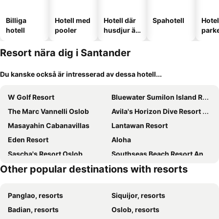
Billiga
Hotell med
Hotell där
Spahotell
Hote
hotell
pooler
husdjur är
park
tillåtna
Resort nära dig i Santander
Du kanske också är intresserad av dessa hotell...
W Golf Resort
Bluewater Sumilon Island Resort
The Marc Vannelli Oslob
Avila's Horizon Dive Resort Santander
Masayahin Cabanavillas
Lantawan Resort
Eden Resort
Aloha
Sascha's Resort Oslob
Southseas Beach Resort And Dive Center
Other popular destinations with resorts
Bethany's Point
Santander Pebble Beach Resort
Melbas Homestyle Resort & SPA
Oslob Seafari Resort
Panglao, resorts
Siquijor, resorts
Fantasy Lodge Cebu
Down South 118 Beach Resort
Badian, resorts
Oslob, resorts
The Henry Resort Dumaguete
Oslob Whale Shark Resort