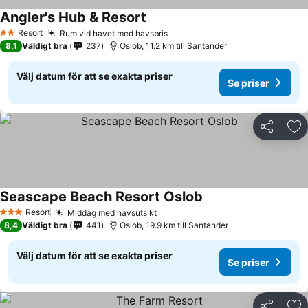
Angler's Hub & Resort
Resort
Rum vid havet med havsbris
2 Stjärnor
8,1
Väldigt bra
237
Oslob, 11.2 km till Santander
Välj datum för att se exakta priser
Se priser
Dela
Läg
Seascape Beach Resort Oslob
Resort
Middag med havsutsikt
3 Stjärnor
8,4
Väldigt bra
441
Oslob, 19.9 km till Santander
Välj datum för att se exakta priser
Se priser