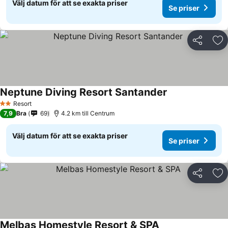
Välj datum för att se exakta priser
Se priser
Dela
Läg
Neptune Diving Resort Santander
Resort
2 Stjärnor
7,9
Bra
69
4.2 km till Centrum
Välj datum för att se exakta priser
Se priser
Dela
Läg
Melbas Homestyle Resort & SPA