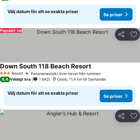
Välj datum för att se exakta priser
Se priser
Populärt val
Dela
Läg
Down South 118 Beach Resort
Resort
Panoramautsikt över havet från rummen
3 Stjärnor
8,4
Väldigt bra
1 642
Oslob, 11.4 km till Santander
Välj datum för att se exakta priser
Se priser
Dela
Läg