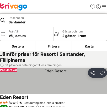
Favoriter
Logga 
Me
Destination
Santander
Från/till
Gäster och rum
Välj datum
2 gäster, 1 rum
Sortera
Filtrera
Karta
Jämför priser för Resort i Santander,
Fillipinerna
Så påverkar betalningar till oss rankningen
Populärt val
Dela
Läg
Eden Resort
Resort
Restaurang med lokala smaker
3 Stjärnor