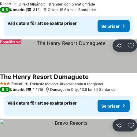
Resort
Direkt tillgång till stranden och privat område
8,5
Utmärkt
312
Oslob, 15.6 km till Santander
Välj datum för att se exakta priser
Se priser
Populärt val
Dela
Läg
The Henry Resort Dumaguete
Resort
Exklusiv röd dörr-åtkomst endast för gäster
3 Stjärnor
9,4
Utmärkt
1 175
Dumaguete City, 13.9 km till Santander
Välj datum för att se exakta priser
Se priser
Dela
Läg