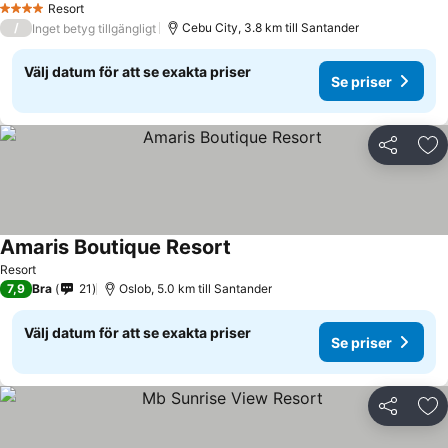
Resort
4 Stjärnor
/
Cebu City, 3.8 km till Santander
Inget betyg tillgängligt
Välj datum för att se exakta priser
Se priser
Dela
Läg
Amaris Boutique Resort
Resort
7,9
Bra
21
Oslob, 5.0 km till Santander
Välj datum för att se exakta priser
Se priser
Dela
Läg