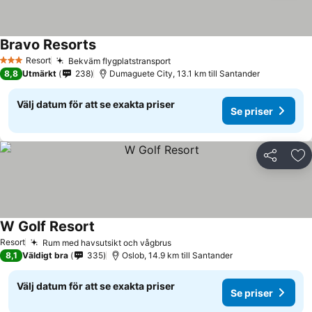
Bravo Resorts
Resort
Bekväm flygplatstransport
3 Stjärnor
8,8
Utmärkt
238
Dumaguete City, 13.1 km till Santander
Välj datum för att se exakta priser
Se priser
Dela
Läg
W Golf Resort
Resort
Rum med havsutsikt och vågbrus
8,1
Väldigt bra
335
Oslob, 14.9 km till Santander
Välj datum för att se exakta priser
Se priser